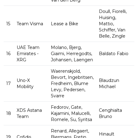
Van den Berg
Doull, Fiorelli,
Huising,
15
Team Visma
Lease a Bike
Mattio,
Schiffer, Van
Belle, Zingle
UAE Team
Molano, Bjerg,
16
Emirates -
Giaimi, Herregodts,
Baldato Fabio
XRG
Johansen, Laengen
Waerenskjold,
Bevort, Ingebritsen,
Uno-X
Blaudzun
17
Fredheim, Blume
Mobility
Michael
Levy, Pedersen,
Svarre
Fedorov, Gate,
XDS Astana
Cenghialta
18
Kajamini, Malucelli,
Team
Bruno
Romele, Su, Syritsa
Renard, Allegaert,
Hinault
19
Cofidis
Biermans, Fretin,