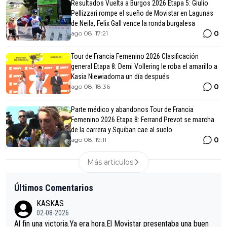
Resultados Vuelta a Burgos 2026 Etapa 5: Giulio
Pellizzari rompe el sueño de Movistar en Lagunas
de Neila, Felix Gall vence la ronda burgalesa
0
ago 08, 17:21
Tour de Francia Femenino 2026 Clasificación
general Etapa 8: Demi Vollering le roba el amarillo a
Kasia Niewiadoma un día después
0
ago 08, 18:36
Parte médico y abandonos Tour de Francia
Femenino 2026 Etapa 8: Ferrand Prevot se marcha
de la carrera y Squiban cae al suelo
0
ago 08, 19:11
Más articulos
Últimos Comentarios
KASKAS
02-08-2026
Al fin una victoria.Ya era hora.El Movistar presentaba una buen