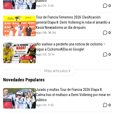
público
0
ago 09, 9:52
Tour de Francia Femenino 2026 Clasificación
general Etapa 8: Demi Vollering le roba el amarillo a
Kasia Niewiadoma un día después
0
ago 08, 18:36
¡No vuelvas a perderte una noticia de ciclismo –
sigue a CiclismoAlDia en Google!
0
ago 03, 13:14
Más articulos
Novedades Populares
Jurado y multas Tour de Francia 2026 Etapa 8:
Calma tras el multazo a Demi Vollering por mear en
público
0
ago 09, 9:52