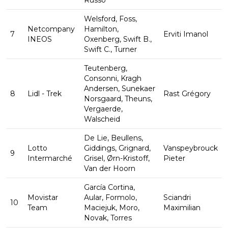
Russo
Welsford, Foss,
Netcompany
Hamilton,
7
Erviti Imanol
INEOS
Oxenberg, Swift B.,
Swift C., Turner
Teutenberg,
Consonni, Kragh
Andersen, Sunekaer
8
Lidl - Trek
Rast Grégory
Norsgaard, Theuns,
Vergaerde,
Walscheid
De Lie, Beullens,
Lotto
Giddings, Grignard,
Vanspeybrouck
9
Intermarché
Grisel, Ørn-Kristoff,
Pieter
Van der Hoorn
García Cortina,
Movistar
Aular, Formolo,
Sciandri
10
Team
Maciejuk, Moro,
Maximilian
Novak, Torres