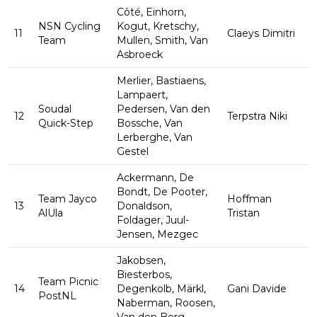
Côté, Einhorn,
NSN Cycling
Kogut, Kretschy,
11
Claeys Dimitri
Team
Mullen, Smith, Van
Asbroeck
Merlier, Bastiaens,
Lampaert,
Soudal
Pedersen, Van den
12
Terpstra Niki
Quick-Step
Bossche, Van
Lerberghe, Van
Gestel
Ackermann, De
Bondt, De Pooter,
Team Jayco
Hoffman
13
Donaldson,
AlUla
Tristan
Foldager, Juul-
Jensen, Mezgec
Jakobsen,
Biesterbos,
Team Picnic
14
Degenkolb, Märkl,
Gani Davide
PostNL
Naberman, Roosen,