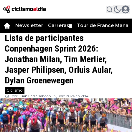
Newsletter
Carreras
Tour de France Manag
▼
Lista de participantes
Conpenhagen Sprint 2026:
Jonathan Milan, Tim Merlier,
Jasper Philipsen, Orluis Aular,
Dylan Groenewegen
Ciclismo
por
Juan Larra
sábado, 13 junio 2026 en 21:14