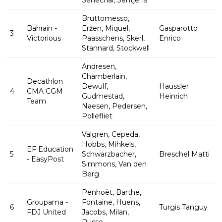
Sénéchal, Sentjens
Bruttomesso,
Bahrain -
Eržen, Miquel,
Gasparotto
3
Victorious
Paasschens, Skerl,
Enrico
Stannard, Stockwell
Andresen,
Chamberlain,
Decathlon
Dewulf,
Haussler
4
CMA CGM
Gudmestad,
Heinrich
Team
Naesen, Pedersen,
Pollefliet
Valgren, Cepeda,
Hobbs, Mihkels,
EF Education
5
Schwarzbacher,
Breschel Matti
- EasyPost
Simmons, Van den
Berg
Penhoët, Barthe,
Groupama -
Fontaine, Huens,
6
Turgis Tanguy
FDJ United
Jacobs, Milan,