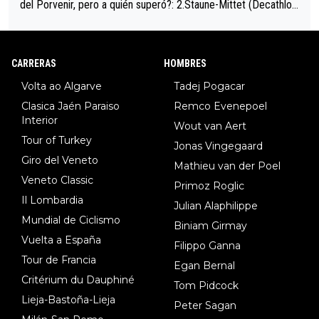
del Porvenir, pero a quién superó?: 2.Staune-Mittet (Decathlon,
34º en el pasado Giro), 3.Hessmann (sí, Hessmann...), 4.Ryan (E
DF), 5.Piganzoli (Visma), 6.Fancellu (Ukyo), 7.Wilksch (Tudor),
8.Lenny Martinez (Bahrein), 9. Van Belle (Visma), 10. Vacek (Li
CARRERAS
HOMBRES
dl). A tiempo vista se obtiene mucha información...
Volta ao Algarve
Tadej Pogacar
Clasica Jaén Paraiso
Remco Evenepoel
Interior
Wout van Aert
Tour of Turkey
Jonas Vingegaard
Giro del Veneto
Mathieu van der Poel
Veneto Classic
Primoz Roglic
Il Lombardia
Julian Alaphilippe
Mundial de Ciclismo
Biniam Girmay
Vuelta a España
Filippo Ganna
Tour de Francia
Egan Bernal
Critérium du Dauphiné
Tom Pidcock
Lieja-Bastoña-Lieja
Peter Sagan