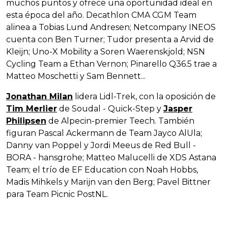
muchos puntos y ofrece una oportunidad ideal en
esta época del año. Decathlon CMA CGM Team
alinea a Tobias Lund Andresen; Netcompany INEOS
cuenta con Ben Turner; Tudor presenta a Arvid de
Kleijn; Uno-X Mobility a Soren Waerenskjold; NSN
Cycling Team a Ethan Vernon; Pinarello Q36.5 trae a
Matteo Moschetti y Sam Bennett...
Jonathan Milan
lidera Lidl-Trek, con la oposición de
Tim Merlier
de Soudal - Quick-Step y
Jasper
Philipsen
de Alpecin-premier Teech. También
figuran Pascal Ackermann de Team Jayco AlUla;
Danny van Poppel y Jordi Meeus de Red Bull -
BORA - hansgrohe; Matteo Malucelli de XDS Astana
Team; el trío de EF Education con Noah Hobbs,
Madis Mihkels y Marijn van den Berg; Pavel Bittner
para Team Picnic PostNL.