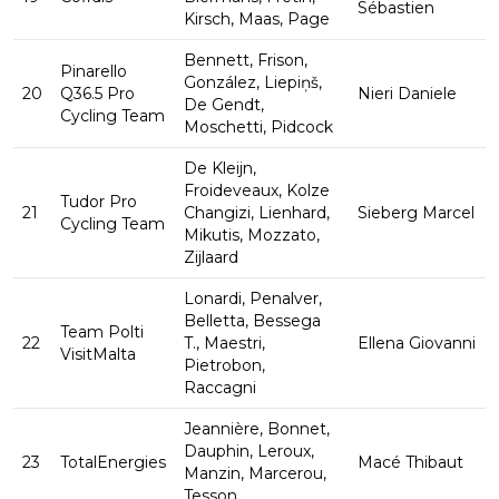
Sébastien
Kirsch, Maas, Page
Bennett, Frison,
Pinarello
González, Liepiņš,
20
Q36.5 Pro
Nieri Daniele
De Gendt,
Cycling Team
Moschetti, Pidcock
De Kleijn,
Froideveaux, Kolze
Tudor Pro
21
Changizi, Lienhard,
Sieberg Marcel
Cycling Team
Mikutis, Mozzato,
Zijlaard
Lonardi, Penalver,
Belletta, Bessega
Team Polti
22
T., Maestri,
Ellena Giovanni
VisitMalta
Pietrobon,
Raccagni
Jeannière, Bonnet,
Dauphin, Leroux,
23
TotalEnergies
Macé Thibaut
Manzin, Marcerou,
Tesson