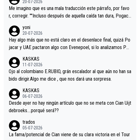
20-07-2026
tristes sin victorias.
Me imagino que es una mala traducción este párrafo, por favo
r, corregir. ""Incluso después de aquella caída tan dura, Pogaca
r volvió a atacarle en un descenso durante el Giro y Vingegaard
yoni
permaneció pegado a su rueda. Parecía increíble la forma en l
20-07-2026
a que era capaz de controlar el miedo", recordó."
Hay algo más que no está claro en el desenlace final, quizá Po
jacar y UAE pactaron algo con Evenepoel, si lo analizamos Poj
acar no sprintó a tope y de hecho los últimos metros entra cas
KASKAS
i sin pedalear, luego está el saludo con Evenepoel dándose la
11-07-2026
mano de una manera muy fraternal, más allá de los típicos toqu
Ojo al colombiano E.RUBIO, grán escalador al que aún no han sa
es en el hombro con que saludaba a Vingegard. Ahí hubo una in
bido dirigir.Algo me dice , que nos dará una sorpresa.
trahistoria que nunca sabremos. Quién mucho abarca poco apri
KASKAS
eta, a ver si por querer poner a Del Toro con calzador en posi
06-07-2026
ción de podio UAE y Pojacar se van complicar el tour.
Desde ayer no hay ningún artículo que no se meta con Cian Uijt
debroeks….porqué será??
trados
05-07-2026
La fama/potencial de Cian viene de su clara victoria en el Tour