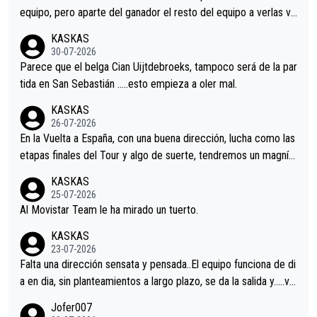
equipo, pero aparte del ganador el resto del equipo a verlas ve
nir.Repito aqui falta algo , y no es precisamente los corredore
KASKAS
s.La única buena noticia es la mejoría de Enric Más en San Seb
30-07-2026
astian.Si en la Vuelta a Burgos sigue la mejoría, podríamos ten
Parece que el belga Cian Uijtdebroeks, tampoco será de la par
er alguna sorpresa en la Vuelta.Ojalá.
tida en San Sebastián …..esto empieza a oler mal.
KASKAS
26-07-2026
En la Vuelta a España, con una buena dirección, lucha como las
etapas finales del Tour y algo de suerte, tendremos un magnífi
co resultado.Acepto apuestas………Suerte
KASKAS
25-07-2026
Al Movistar Team le ha mirado un tuerto.
KASKAS
23-07-2026
Falta una dirección sensata y pensada..El equipo funciona de di
a en dia, sin planteamientos a largo plazo, se da la salida y…..ve
remos qué pasa.Hecho de menos esos directores , Langarica,
Jofer007
Minguez, Velez etc etc.Me da pena vivir estos momentos tan