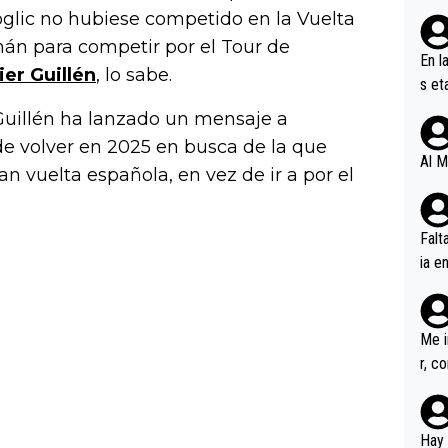
glic no hubiese competido en la Vuelta
emán para competir por el Tour de
En l
ier Guillén
, lo sabe.
s et
ífic
 Guillén ha lanzado un mensaje a
de volver en 2025 en busca de la que
Al M
ran vuelta española, en vez de ir a por el
Falt
ia e
erem
a, M
an tr
Me i
r, c
ar v
rd p
en l
Hay 