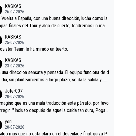
KASKAS
26-07-2026
a Vuelta a España, con una buena dirección, lucha como la
apas finales del Tour y algo de suerte, tendremos un magn
o resultado.Acepto apuestas………Suerte
KASKAS
25-07-2026
ovistar Team le ha mirado un tuerto.
KASKAS
23-07-2026
a una dirección sensata y pensada..El equipo funciona de d
n dia, sin planteamientos a largo plazo, se da la salida y…..v
os qué pasa.Hecho de menos esos directores , Langaric
Jofer007
inguez, Velez etc etc.Me da pena vivir estos momentos t
20-07-2026
istes sin victorias.
magino que es una mala traducción este párrafo, por favo
orregir. ""Incluso después de aquella caída tan dura, Pogac
olvió a atacarle en un descenso durante el Giro y Vingegaa
yoni
ermaneció pegado a su rueda. Parecía increíble la forma
20-07-2026
a que era capaz de controlar el miedo", recordó."
algo más que no está claro en el desenlace final, quizá P