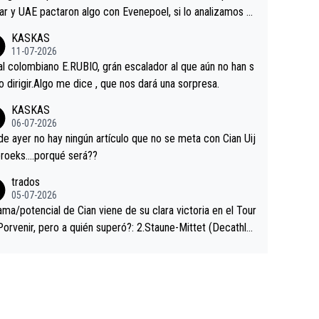
ar y UAE pactaron algo con Evenepoel, si lo analizamos P
ar no sprintó a tope y de hecho los últimos metros entra
KASKAS
 sin pedalear, luego está el saludo con Evenepoel dándose
11-07-2026
ano de una manera muy fraternal, más allá de los típicos t
al colombiano E.RUBIO, grán escalador al que aún no han s
s en el hombro con que saludaba a Vingegard. Ahí hubo u
abido dirigir.Algo me dice , que nos dará una sorpresa.
ntrahistoria que nunca sabremos. Quién mucho abarca poc
KASKAS
rieta, a ver si por querer poner a Del Toro con calzador e
06-07-2026
sición de podio UAE y Pojacar se van complicar el tour.
 ayer no hay ningún artículo que no se meta con Cian Uij
roeks….porqué será??
trados
05-07-2026
ama/potencial de Cian viene de su clara victoria en el Tour
Porvenir, pero a quién superó?: 2.Staune-Mittet (Decathlo
4º en el pasado Giro), 3.Hessmann (sí, Hessmann...), 4.Rya
DF), 5.Piganzoli (Visma), 6.Fancellu (Ukyo), 7.Wilksch (Tud
 8.Lenny Martinez (Bahrein), 9. Van Belle (Visma), 10. Vace
idl). A tiempo vista se obtiene mucha información...