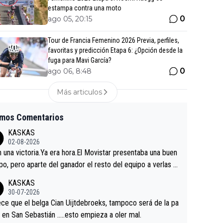
estampa contra una moto
0
ago 05, 20:15
Tour de Francia Femenino 2026 Previa, perfiles,
favoritas y predicción Etapa 6: ¿Opción desde la
fuga para Mavi García?
0
ago 06, 8:48
Más articulos
imos Comentarios
KASKAS
02-08-2026
in una victoria.Ya era hora.El Movistar presentaba una buen
po, pero aparte del ganador el resto del equipo a verlas v
.Repito aqui falta algo , y no es precisamente los corredor
KASKAS
a única buena noticia es la mejoría de Enric Más en San S
30-07-2026
tian.Si en la Vuelta a Burgos sigue la mejoría, podríamos t
ce que el belga Cian Uijtdebroeks, tampoco será de la pa
 alguna sorpresa en la Vuelta.Ojalá.
a en San Sebastián …..esto empieza a oler mal.