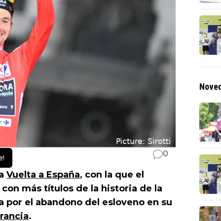
Noved
0
e!
la
Vuelta a España
, con la que el
con más títulos de la historia de la
da por el abandono del esloveno en su
rancia
.