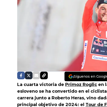
¡Síguenos en Googl
La cuarta victoria de
Primoz Roglic
en 
esloveno se ha convertido en el ciclista 
carrera junto a Roberto Heras, vino da
principal objetivo de 2024: el
Tour de F