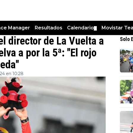
nce Manager
Resultados
Calendario
Movistar Te
▼
el director de La Vuelta a
Solo 
va a por la 5ª: "El rojo
ueda"
24 en 10:28