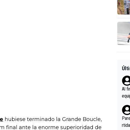
Últ
Al f
equi
enir
es.L
ebas
Pare
he
hubiese terminado la Grande Boucle,
ener
rtid
m final ante la enorme superioridad de