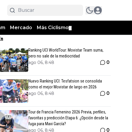
am
Mercado
Más Ciclismo
▼
En
Ranking UCI WorldTour: Movistar Team suma,
pero no sale de la mediocridad
0
ago 06, 8:48
Nuevo Ranking UCI: Tesfatsion se consolida
como el mejor Movistar de largo en 2026
0
ago 06, 8:48
Tour de Francia Femenino 2026 Previa, perfiles,
favoritas y predicción Etapa 6: ¿Opción desde la
fuga para Mavi García?
0
ago 06, 8:48