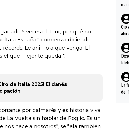
ojac
ojac
casi
la m
Ojo 
 ganado 5 veces el Tour, por qué no
oque
uelta a España", comienza diciendo
na i
o ap
s récords. Le animo a que venga. El
n po
 es el que mejor te queda'".
Desde
tdeb
iro de Italia 2025! El danés
La f
icipación
del 
n, 3
n (E
portante por palmarés y es historia viva
or),
de La Vuelta sin hablar de Roglic. Es un
k (L
e nos hace a nosotros", señala también