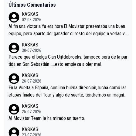
Últimos Comentarios
KASKAS
02-08-2026
Al fin una victoria.Ya era hora.El Movistar presentaba una buen
equipo, pero aparte del ganador el resto del equipo a verlas ve
nir.Repito aqui falta algo , y no es precisamente los corredore
KASKAS
s.La única buena noticia es la mejoría de Enric Más en San Seb
30-07-2026
astian.Si en la Vuelta a Burgos sigue la mejoría, podríamos ten
Parece que el belga Cian Uijtdebroeks, tampoco será de la par
er alguna sorpresa en la Vuelta.Ojalá.
tida en San Sebastián …..esto empieza a oler mal.
KASKAS
26-07-2026
En la Vuelta a España, con una buena dirección, lucha como las
etapas finales del Tour y algo de suerte, tendremos un magnífi
co resultado.Acepto apuestas………Suerte
KASKAS
25-07-2026
Al Movistar Team le ha mirado un tuerto.
KASKAS
23-07-2026