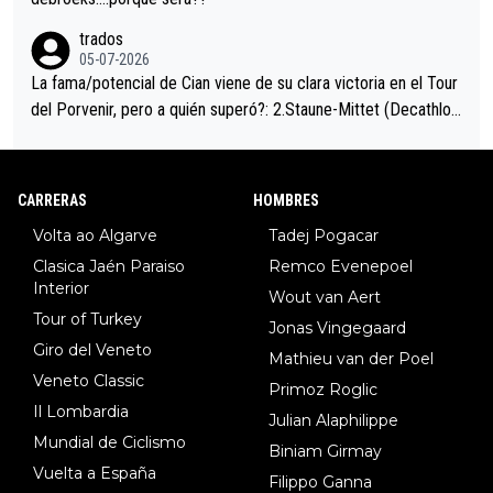
trados
05-07-2026
La fama/potencial de Cian viene de su clara victoria en el Tour
del Porvenir, pero a quién superó?: 2.Staune-Mittet (Decathlon,
34º en el pasado Giro), 3.Hessmann (sí, Hessmann...), 4.Ryan (E
DF), 5.Piganzoli (Visma), 6.Fancellu (Ukyo), 7.Wilksch (Tudor),
8.Lenny Martinez (Bahrein), 9. Van Belle (Visma), 10. Vacek (Li
CARRERAS
HOMBRES
dl). A tiempo vista se obtiene mucha información...
Volta ao Algarve
Tadej Pogacar
Clasica Jaén Paraiso
Remco Evenepoel
Interior
Wout van Aert
Tour of Turkey
Jonas Vingegaard
Giro del Veneto
Mathieu van der Poel
Veneto Classic
Primoz Roglic
Il Lombardia
Julian Alaphilippe
Mundial de Ciclismo
Biniam Girmay
Vuelta a España
Filippo Ganna