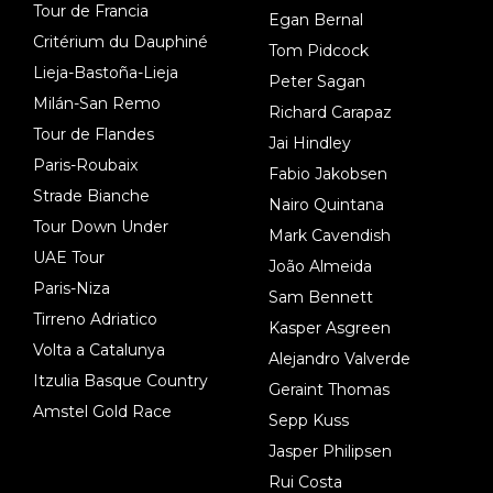
Tour de Francia
Egan Bernal
Critérium du Dauphiné
Tom Pidcock
Lieja-Bastoña-Lieja
Peter Sagan
Milán-San Remo
Richard Carapaz
Tour de Flandes
Jai Hindley
Paris-Roubaix
Fabio Jakobsen
Strade Bianche
Nairo Quintana
Tour Down Under
Mark Cavendish
UAE Tour
João Almeida
Paris-Niza
Sam Bennett
Tirreno Adriatico
Kasper Asgreen
Volta a Catalunya
Alejandro Valverde
Itzulia Basque Country
Geraint Thomas
Amstel Gold Race
Sepp Kuss
Jasper Philipsen
Rui Costa