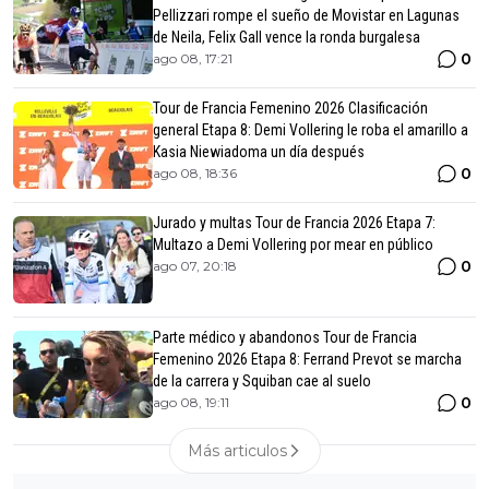
Pellizzari rompe el sueño de Movistar en Lagunas
de Neila, Felix Gall vence la ronda burgalesa
0
ago 08, 17:21
Tour de Francia Femenino 2026 Clasificación
general Etapa 8: Demi Vollering le roba el amarillo a
Kasia Niewiadoma un día después
0
ago 08, 18:36
Jurado y multas Tour de Francia 2026 Etapa 7:
Multazo a Demi Vollering por mear en público
0
ago 07, 20:18
Parte médico y abandonos Tour de Francia
Femenino 2026 Etapa 8: Ferrand Prevot se marcha
de la carrera y Squiban cae al suelo
0
ago 08, 19:11
Más articulos