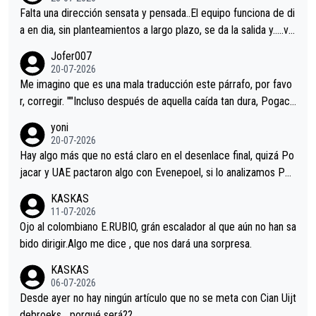
Falta una dirección sensata y pensada..El equipo funciona de di
a en dia, sin planteamientos a largo plazo, se da la salida y…..ve
remos qué pasa.Hecho de menos esos directores , Langarica,
Jofer007
Minguez, Velez etc etc.Me da pena vivir estos momentos tan
20-07-2026
tristes sin victorias.
Me imagino que es una mala traducción este párrafo, por favo
r, corregir. ""Incluso después de aquella caída tan dura, Pogaca
r volvió a atacarle en un descenso durante el Giro y Vingegaard
yoni
permaneció pegado a su rueda. Parecía increíble la forma en l
20-07-2026
a que era capaz de controlar el miedo", recordó."
Hay algo más que no está claro en el desenlace final, quizá Po
jacar y UAE pactaron algo con Evenepoel, si lo analizamos Poj
acar no sprintó a tope y de hecho los últimos metros entra cas
KASKAS
i sin pedalear, luego está el saludo con Evenepoel dándose la
11-07-2026
mano de una manera muy fraternal, más allá de los típicos toqu
Ojo al colombiano E.RUBIO, grán escalador al que aún no han sa
es en el hombro con que saludaba a Vingegard. Ahí hubo una in
bido dirigir.Algo me dice , que nos dará una sorpresa.
trahistoria que nunca sabremos. Quién mucho abarca poco apri
KASKAS
eta, a ver si por querer poner a Del Toro con calzador en posi
06-07-2026
ción de podio UAE y Pojacar se van complicar el tour.
Desde ayer no hay ningún artículo que no se meta con Cian Uijt
debroeks….porqué será??