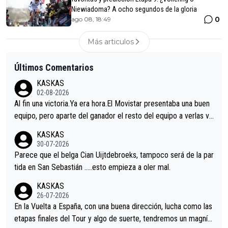
Niewiadoma? A ocho segundos de la gloria
0
ago 08, 18:49
Más articulos
Últimos Comentarios
KASKAS
02-08-2026
Al fin una victoria.Ya era hora.El Movistar presentaba una buen
equipo, pero aparte del ganador el resto del equipo a verlas ve
nir.Repito aqui falta algo , y no es precisamente los corredore
KASKAS
s.La única buena noticia es la mejoría de Enric Más en San Seb
30-07-2026
astian.Si en la Vuelta a Burgos sigue la mejoría, podríamos ten
Parece que el belga Cian Uijtdebroeks, tampoco será de la par
er alguna sorpresa en la Vuelta.Ojalá.
tida en San Sebastián …..esto empieza a oler mal.
KASKAS
26-07-2026
En la Vuelta a España, con una buena dirección, lucha como las
etapas finales del Tour y algo de suerte, tendremos un magnífi