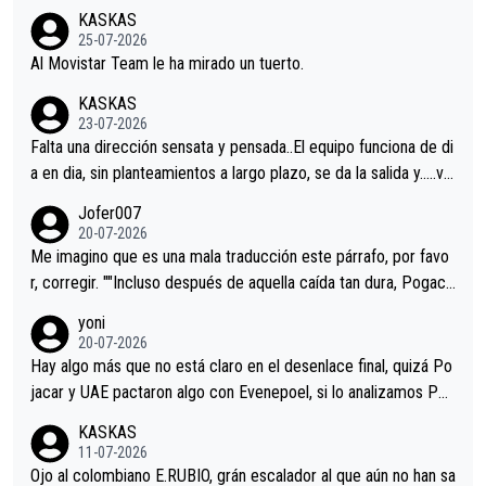
co resultado.Acepto apuestas………Suerte
KASKAS
25-07-2026
Al Movistar Team le ha mirado un tuerto.
KASKAS
23-07-2026
Falta una dirección sensata y pensada..El equipo funciona de di
a en dia, sin planteamientos a largo plazo, se da la salida y…..ve
remos qué pasa.Hecho de menos esos directores , Langarica,
Jofer007
Minguez, Velez etc etc.Me da pena vivir estos momentos tan
20-07-2026
tristes sin victorias.
Me imagino que es una mala traducción este párrafo, por favo
r, corregir. ""Incluso después de aquella caída tan dura, Pogaca
r volvió a atacarle en un descenso durante el Giro y Vingegaard
yoni
permaneció pegado a su rueda. Parecía increíble la forma en l
20-07-2026
a que era capaz de controlar el miedo", recordó."
Hay algo más que no está claro en el desenlace final, quizá Po
jacar y UAE pactaron algo con Evenepoel, si lo analizamos Poj
acar no sprintó a tope y de hecho los últimos metros entra cas
KASKAS
i sin pedalear, luego está el saludo con Evenepoel dándose la
11-07-2026
mano de una manera muy fraternal, más allá de los típicos toqu
Ojo al colombiano E.RUBIO, grán escalador al que aún no han sa