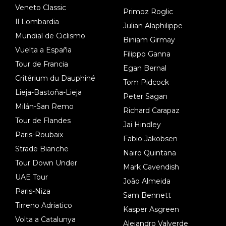
Veneto Classic
Primoz Roglic
Il Lombardia
Julian Alaphilippe
Mundial de Ciclismo
Biniam Girmay
Vuelta a España
Filippo Ganna
Tour de Francia
Egan Bernal
Critérium du Dauphiné
Tom Pidcock
Lieja-Bastoña-Lieja
Peter Sagan
Milán-San Remo
Richard Carapaz
Tour de Flandes
Jai Hindley
Paris-Roubaix
Fabio Jakobsen
Strade Bianche
Nairo Quintana
Tour Down Under
Mark Cavendish
UAE Tour
João Almeida
Paris-Niza
Sam Bennett
Tirreno Adriatico
Kasper Asgreen
Volta a Catalunya
Alejandro Valverde