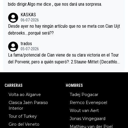
es en el hombro con que saludaba a Vingegard. Ahí hubo una in
bido dirigir.Algo me dice , que nos dará una sorpresa.
trahistoria que nunca sabremos. Quién mucho abarca poco apri
KASKAS
eta, a ver si por querer poner a Del Toro con calzador en posi
06-07-2026
ción de podio UAE y Pojacar se van complicar el tour.
Desde ayer no hay ningún artículo que no se meta con Cian Uijt
debroeks….porqué será??
trados
05-07-2026
La fama/potencial de Cian viene de su clara victoria en el Tour
del Porvenir, pero a quién superó?: 2.Staune-Mittet (Decathlon,
34º en el pasado Giro), 3.Hessmann (sí, Hessmann...), 4.Ryan (E
DF), 5.Piganzoli (Visma), 6.Fancellu (Ukyo), 7.Wilksch (Tudor),
8.Lenny Martinez (Bahrein), 9. Van Belle (Visma), 10. Vacek (Li
CARRERAS
HOMBRES
dl). A tiempo vista se obtiene mucha información...
Volta ao Algarve
Tadej Pogacar
Clasica Jaén Paraiso
Remco Evenepoel
Interior
Wout van Aert
Tour of Turkey
Jonas Vingegaard
Giro del Veneto
Mathieu van der Poel