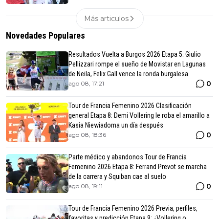
Más articulos
Novedades Populares
Resultados Vuelta a Burgos 2026 Etapa 5: Giulio
Pellizzari rompe el sueño de Movistar en Lagunas
de Neila, Felix Gall vence la ronda burgalesa
0
ago 08, 17:21
Tour de Francia Femenino 2026 Clasificación
general Etapa 8: Demi Vollering le roba el amarillo a
Kasia Niewiadoma un día después
0
ago 08, 18:36
Parte médico y abandonos Tour de Francia
Femenino 2026 Etapa 8: Ferrand Prevot se marcha
de la carrera y Squiban cae al suelo
0
ago 08, 19:11
Tour de Francia Femenino 2026 Previa, perfiles,
favoritas y predicción Etapa 9: ¿Vollering o