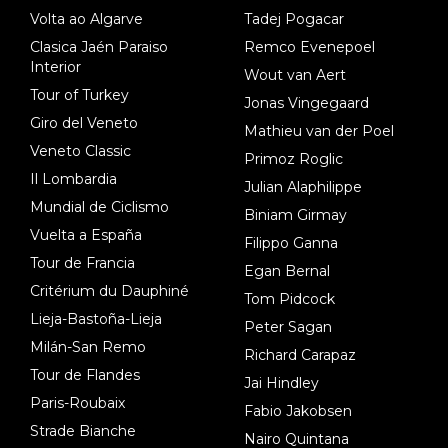
dl). A tiempo vista se obtiene mucha información...
Volta ao Algarve
Tadej Pogacar
Clasica Jaén Paraiso
Remco Evenepoel
Interior
Wout van Aert
Tour of Turkey
Jonas Vingegaard
Giro del Veneto
Mathieu van der Poel
Veneto Classic
Primoz Roglic
Il Lombardia
Julian Alaphilippe
Mundial de Ciclismo
Biniam Girmay
Vuelta a España
Filippo Ganna
Tour de Francia
Egan Bernal
Critérium du Dauphiné
Tom Pidcock
Lieja-Bastoña-Lieja
Peter Sagan
Milán-San Remo
Richard Carapaz
Tour de Flandes
Jai Hindley
Paris-Roubaix
Fabio Jakobsen
Strade Bianche
Nairo Quintana