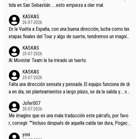
er alguna sorpresa en la Vuelta.Ojalá.
tida en San Sebastián …..esto empieza a oler mal.
KASKAS
26-07-2026
En la Vuelta a España, con una buena dirección, lucha como las
etapas finales del Tour y algo de suerte, tendremos un magnífi
co resultado.Acepto apuestas………Suerte
KASKAS
25-07-2026
Al Movistar Team le ha mirado un tuerto.
KASKAS
23-07-2026
Falta una dirección sensata y pensada..El equipo funciona de di
a en dia, sin planteamientos a largo plazo, se da la salida y…..ve
remos qué pasa.Hecho de menos esos directores , Langarica,
Jofer007
Minguez, Velez etc etc.Me da pena vivir estos momentos tan
20-07-2026
tristes sin victorias.
Me imagino que es una mala traducción este párrafo, por favo
r, corregir. ""Incluso después de aquella caída tan dura, Pogaca
r volvió a atacarle en un descenso durante el Giro y Vingegaard
yoni
permaneció pegado a su rueda. Parecía increíble la forma en l