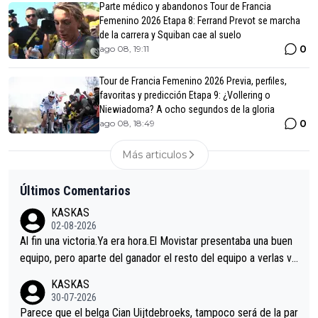
Parte médico y abandonos Tour de Francia
Femenino 2026 Etapa 8: Ferrand Prevot se marcha
de la carrera y Squiban cae al suelo
0
ago 08, 19:11
Tour de Francia Femenino 2026 Previa, perfiles,
favoritas y predicción Etapa 9: ¿Vollering o
Niewiadoma? A ocho segundos de la gloria
0
ago 08, 18:49
Más articulos
Últimos Comentarios
KASKAS
02-08-2026
Al fin una victoria.Ya era hora.El Movistar presentaba una buen
equipo, pero aparte del ganador el resto del equipo a verlas ve
nir.Repito aqui falta algo , y no es precisamente los corredore
KASKAS
s.La única buena noticia es la mejoría de Enric Más en San Seb
30-07-2026
astian.Si en la Vuelta a Burgos sigue la mejoría, podríamos ten
Parece que el belga Cian Uijtdebroeks, tampoco será de la par