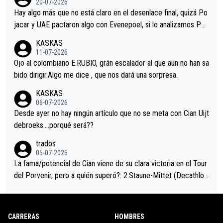
20-07-2026
a que era capaz de controlar el miedo", recordó."
Hay algo más que no está claro en el desenlace final, quizá Po
jacar y UAE pactaron algo con Evenepoel, si lo analizamos Poj
acar no sprintó a tope y de hecho los últimos metros entra cas
KASKAS
i sin pedalear, luego está el saludo con Evenepoel dándose la
11-07-2026
mano de una manera muy fraternal, más allá de los típicos toqu
Ojo al colombiano E.RUBIO, grán escalador al que aún no han sa
es en el hombro con que saludaba a Vingegard. Ahí hubo una in
bido dirigir.Algo me dice , que nos dará una sorpresa.
trahistoria que nunca sabremos. Quién mucho abarca poco apri
KASKAS
eta, a ver si por querer poner a Del Toro con calzador en posi
06-07-2026
ción de podio UAE y Pojacar se van complicar el tour.
Desde ayer no hay ningún artículo que no se meta con Cian Uijt
debroeks….porqué será??
trados
05-07-2026
La fama/potencial de Cian viene de su clara victoria en el Tour
del Porvenir, pero a quién superó?: 2.Staune-Mittet (Decathlon,
34º en el pasado Giro), 3.Hessmann (sí, Hessmann...), 4.Ryan (E
DF), 5.Piganzoli (Visma), 6.Fancellu (Ukyo), 7.Wilksch (Tudor),
8.Lenny Martinez (Bahrein), 9. Van Belle (Visma), 10. Vacek (Li
CARRERAS
HOMBRES