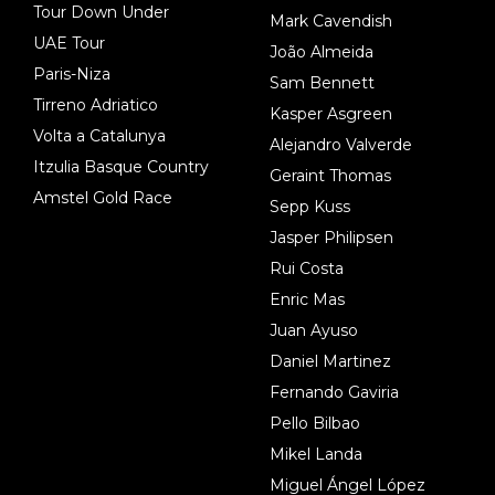
Tour Down Under
Mark Cavendish
UAE Tour
João Almeida
Paris-Niza
Sam Bennett
Tirreno Adriatico
Kasper Asgreen
Volta a Catalunya
Alejandro Valverde
Itzulia Basque Country
Geraint Thomas
Amstel Gold Race
Sepp Kuss
Jasper Philipsen
Rui Costa
Enric Mas
Juan Ayuso
Daniel Martinez
Fernando Gaviria
Pello Bilbao
Mikel Landa
Miguel Ángel López