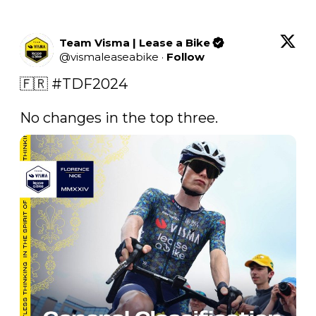
Team Visma | Lease a Bike
@
vismaleaseabike
·
Follow
🇫🇷 
#TDF2024
No changes in the top three. 