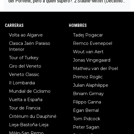
del Porvenir, pero a quién superó?: 2.Staune-Mittet (Decathlon,
34º en el pasado Giro), 3.Hessmann (sí, Hessmann...), 4.Ryan (E
DF), 5.Piganzoli (Visma), 6.Fancellu (Ukyo), 7.Wilksch (Tudor),
8.Lenny Martinez (Bahrein), 9. Van Belle (Visma), 10. Vacek (Li
CARRERAS
HOMBRES
dl). A tiempo vista se obtiene mucha información...
Volta ao Algarve
Tadej Pogacar
Clasica Jaén Paraiso
Remco Evenepoel
Interior
Wout van Aert
Tour of Turkey
Jonas Vingegaard
Giro del Veneto
Mathieu van der Poel
Veneto Classic
Primoz Roglic
Il Lombardia
Julian Alaphilippe
Mundial de Ciclismo
Biniam Girmay
Vuelta a España
Filippo Ganna
Tour de Francia
Egan Bernal
Critérium du Dauphiné
Tom Pidcock
Lieja-Bastoña-Lieja
Peter Sagan
Milán-San Remo