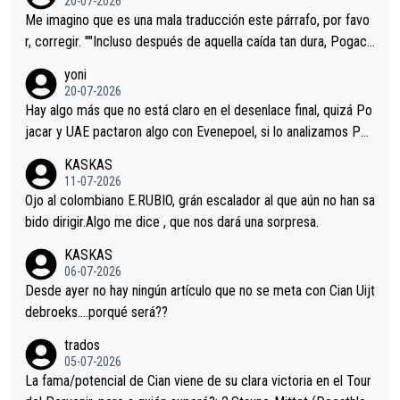
20-07-2026
tristes sin victorias.
Me imagino que es una mala traducción este párrafo, por favo
r, corregir. ""Incluso después de aquella caída tan dura, Pogaca
r volvió a atacarle en un descenso durante el Giro y Vingegaard
yoni
permaneció pegado a su rueda. Parecía increíble la forma en l
20-07-2026
a que era capaz de controlar el miedo", recordó."
Hay algo más que no está claro en el desenlace final, quizá Po
jacar y UAE pactaron algo con Evenepoel, si lo analizamos Poj
acar no sprintó a tope y de hecho los últimos metros entra cas
KASKAS
i sin pedalear, luego está el saludo con Evenepoel dándose la
11-07-2026
mano de una manera muy fraternal, más allá de los típicos toqu
Ojo al colombiano E.RUBIO, grán escalador al que aún no han sa
es en el hombro con que saludaba a Vingegard. Ahí hubo una in
bido dirigir.Algo me dice , que nos dará una sorpresa.
trahistoria que nunca sabremos. Quién mucho abarca poco apri
KASKAS
eta, a ver si por querer poner a Del Toro con calzador en posi
06-07-2026
ción de podio UAE y Pojacar se van complicar el tour.
Desde ayer no hay ningún artículo que no se meta con Cian Uijt
debroeks….porqué será??
trados
05-07-2026
La fama/potencial de Cian viene de su clara victoria en el Tour