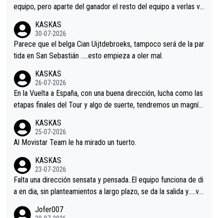
equipo, pero aparte del ganador el resto del equipo a verlas ve
nir.Repito aqui falta algo , y no es precisamente los corredore
KASKAS
s.La única buena noticia es la mejoría de Enric Más en San Seb
30-07-2026
astian.Si en la Vuelta a Burgos sigue la mejoría, podríamos ten
Parece que el belga Cian Uijtdebroeks, tampoco será de la par
er alguna sorpresa en la Vuelta.Ojalá.
tida en San Sebastián …..esto empieza a oler mal.
KASKAS
26-07-2026
En la Vuelta a España, con una buena dirección, lucha como las
etapas finales del Tour y algo de suerte, tendremos un magnífi
co resultado.Acepto apuestas………Suerte
KASKAS
25-07-2026
Al Movistar Team le ha mirado un tuerto.
KASKAS
23-07-2026
Falta una dirección sensata y pensada..El equipo funciona de di
a en dia, sin planteamientos a largo plazo, se da la salida y…..ve
remos qué pasa.Hecho de menos esos directores , Langarica,
Jofer007
Minguez, Velez etc etc.Me da pena vivir estos momentos tan