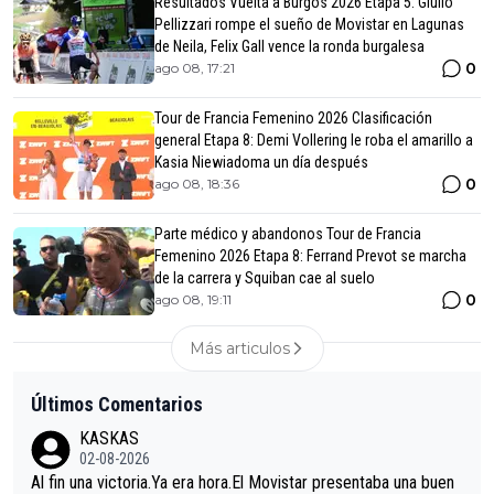
Resultados Vuelta a Burgos 2026 Etapa 5: Giulio
Pellizzari rompe el sueño de Movistar en Lagunas
de Neila, Felix Gall vence la ronda burgalesa
0
ago 08, 17:21
Tour de Francia Femenino 2026 Clasificación
general Etapa 8: Demi Vollering le roba el amarillo a
Kasia Niewiadoma un día después
0
ago 08, 18:36
Parte médico y abandonos Tour de Francia
Femenino 2026 Etapa 8: Ferrand Prevot se marcha
de la carrera y Squiban cae al suelo
0
ago 08, 19:11
Más articulos
Últimos Comentarios
KASKAS
02-08-2026
Al fin una victoria.Ya era hora.El Movistar presentaba una buen