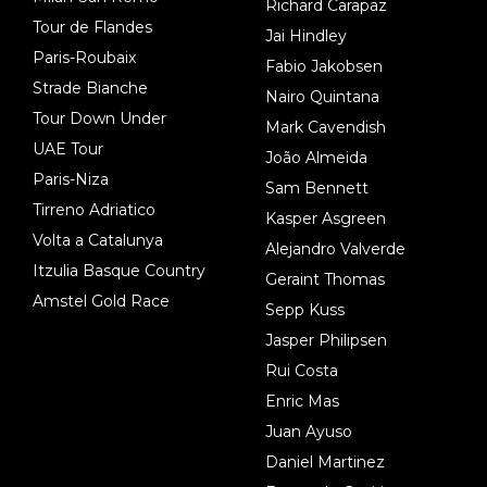
Richard Carapaz
Tour de Flandes
Jai Hindley
Paris-Roubaix
Fabio Jakobsen
Strade Bianche
Nairo Quintana
Tour Down Under
Mark Cavendish
UAE Tour
João Almeida
Paris-Niza
Sam Bennett
Tirreno Adriatico
Kasper Asgreen
Volta a Catalunya
Alejandro Valverde
Itzulia Basque Country
Geraint Thomas
Amstel Gold Race
Sepp Kuss
Jasper Philipsen
Rui Costa
Enric Mas
Juan Ayuso
Daniel Martinez