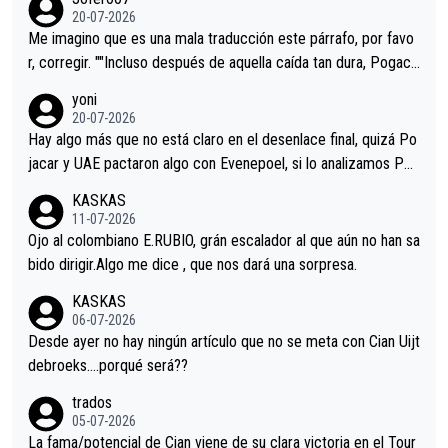
Minguez, Velez etc etc.Me da pena vivir estos momentos tan
20-07-2026
tristes sin victorias.
Me imagino que es una mala traducción este párrafo, por favo
r, corregir. ""Incluso después de aquella caída tan dura, Pogaca
r volvió a atacarle en un descenso durante el Giro y Vingegaard
yoni
permaneció pegado a su rueda. Parecía increíble la forma en l
20-07-2026
a que era capaz de controlar el miedo", recordó."
Hay algo más que no está claro en el desenlace final, quizá Po
jacar y UAE pactaron algo con Evenepoel, si lo analizamos Poj
acar no sprintó a tope y de hecho los últimos metros entra cas
KASKAS
i sin pedalear, luego está el saludo con Evenepoel dándose la
11-07-2026
mano de una manera muy fraternal, más allá de los típicos toqu
Ojo al colombiano E.RUBIO, grán escalador al que aún no han sa
es en el hombro con que saludaba a Vingegard. Ahí hubo una in
bido dirigir.Algo me dice , que nos dará una sorpresa.
trahistoria que nunca sabremos. Quién mucho abarca poco apri
KASKAS
eta, a ver si por querer poner a Del Toro con calzador en posi
06-07-2026
ción de podio UAE y Pojacar se van complicar el tour.
Desde ayer no hay ningún artículo que no se meta con Cian Uijt
debroeks….porqué será??
trados
05-07-2026
La fama/potencial de Cian viene de su clara victoria en el Tour