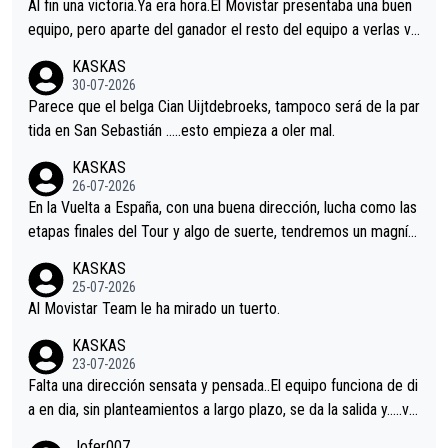
Al fin una victoria.Ya era hora.El Movistar presentaba una buen
equipo, pero aparte del ganador el resto del equipo a verlas ve
nir.Repito aqui falta algo , y no es precisamente los corredore
KASKAS
s.La única buena noticia es la mejoría de Enric Más en San Seb
30-07-2026
astian.Si en la Vuelta a Burgos sigue la mejoría, podríamos ten
Parece que el belga Cian Uijtdebroeks, tampoco será de la par
er alguna sorpresa en la Vuelta.Ojalá.
tida en San Sebastián …..esto empieza a oler mal.
KASKAS
26-07-2026
En la Vuelta a España, con una buena dirección, lucha como las
etapas finales del Tour y algo de suerte, tendremos un magnífi
co resultado.Acepto apuestas………Suerte
KASKAS
25-07-2026
Al Movistar Team le ha mirado un tuerto.
KASKAS
23-07-2026
Falta una dirección sensata y pensada..El equipo funciona de di
a en dia, sin planteamientos a largo plazo, se da la salida y…..ve
remos qué pasa.Hecho de menos esos directores , Langarica,
Jofer007