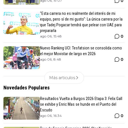
0
ago 06, 19:07
"Esta carrera no es realmente del interés de mi
equipo, pero sí de mi gusto": La única carrera por la
que Tadej Pogacar tendrá que pelear con UAE para
prepararla
0
ago 06, 15:48
Nuevo Ranking UCI: Tesfatsion se consolida como
el mejor Movistar de largo en 2026
0
ago 06, 8:48
Más articulos
Novedades Populares
Resultados Vuelta a Burgos 2026 Etapa 3: Felix Gall
se exhibe y Enric Mas se hunde en el Puerto del
Escudo
0
ago 06, 16:34