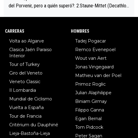
del Porvenir, pero a quién superó?: 2.Staune-Mittet (Decathlon,
34º en el pasado Giro), 3.Hessmann (sí, Hessmann...), 4.Ryan (E
DF), 5.Piganzoli (Visma), 6.Fancellu (Ukyo), 7.Wilksch (Tudor),
8.Lenny Martinez (Bahrein), 9. Van Belle (Visma), 10. Vacek (Li
CARRERAS
HOMBRES
dl). A tiempo vista se obtiene mucha información...
Volta ao Algarve
Tadej Pogacar
Clasica Jaén Paraiso
Remco Evenepoel
Interior
Wout van Aert
Tour of Turkey
Jonas Vingegaard
Giro del Veneto
Mathieu van der Poel
Veneto Classic
Primoz Roglic
Il Lombardia
Julian Alaphilippe
Mundial de Ciclismo
Biniam Girmay
Vuelta a España
Filippo Ganna
Tour de Francia
Egan Bernal
Critérium du Dauphiné
Tom Pidcock
Lieja-Bastoña-Lieja
Peter Sagan