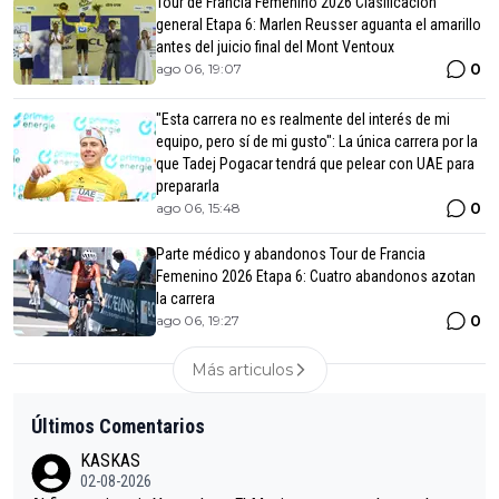
Tour de Francia Femenino 2026 Clasificación
general Etapa 6: Marlen Reusser aguanta el amarillo
antes del juicio final del Mont Ventoux
0
ago 06, 19:07
"Esta carrera no es realmente del interés de mi
equipo, pero sí de mi gusto": La única carrera por la
que Tadej Pogacar tendrá que pelear con UAE para
prepararla
0
ago 06, 15:48
Parte médico y abandonos Tour de Francia
Femenino 2026 Etapa 6: Cuatro abandonos azotan
la carrera
0
ago 06, 19:27
Más articulos
Últimos Comentarios
KASKAS
02-08-2026