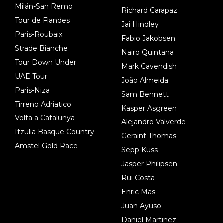
Milán-San Remo
Richard Carapaz
Tour de Flandes
Jai Hindley
Paris-Roubaix
Fabio Jakobsen
Strade Bianche
Nairo Quintana
Tour Down Under
Mark Cavendish
UAE Tour
João Almeida
Paris-Niza
Sam Bennett
Tirreno Adriatico
Kasper Asgreen
Volta a Catalunya
Alejandro Valverde
Itzulia Basque Country
Geraint Thomas
Amstel Gold Race
Sepp Kuss
Jasper Philipsen
Rui Costa
Enric Mas
Juan Ayuso
Daniel Martinez