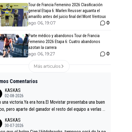
Tour de Francia Femenino 2026 Clasificación
general Etapa 6: Marlen Reusser aguanta el
amarillo antes del juicio final del Mont Ventoux
0
ago 06, 19:07
Parte médico y abandonos Tour de Francia
Femenino 2026 Etapa 6: Cuatro abandonos
azotan la carrera
0
ago 06, 19:27
Más articulos
imos Comentarios
KASKAS
02-08-2026
in una victoria.Ya era hora.El Movistar presentaba una buen
po, pero aparte del ganador el resto del equipo a verlas v
.Repito aqui falta algo , y no es precisamente los corredor
KASKAS
a única buena noticia es la mejoría de Enric Más en San S
30-07-2026
tian.Si en la Vuelta a Burgos sigue la mejoría, podríamos t
ce que el belga Cian Uijtdebroeks, tampoco será de la pa