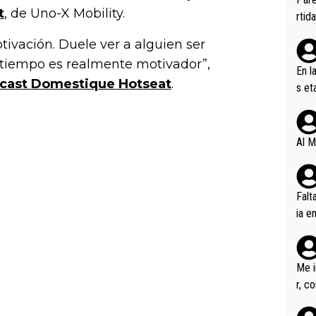
t
, de Uno-X Mobility.
ener
rtid
ivación. Duele ver a alguien ser
tiempo es realmente motivador”,
En l
cast Domestique Hotseat
.
s et
ífic
Al M
Falt
ia e
erem
a, M
an tr
Me i
r, c
ar v