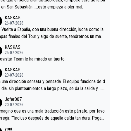
 alguna sorpresa en la Vuelta.Ojalá.
a en San Sebastián …..esto empieza a oler mal.
KASKAS
26-07-2026
a Vuelta a España, con una buena dirección, lucha como la
apas finales del Tour y algo de suerte, tendremos un magn
o resultado.Acepto apuestas………Suerte
KASKAS
25-07-2026
ovistar Team le ha mirado un tuerto.
KASKAS
23-07-2026
a una dirección sensata y pensada..El equipo funciona de d
n dia, sin planteamientos a largo plazo, se da la salida y…..v
os qué pasa.Hecho de menos esos directores , Langaric
Jofer007
inguez, Velez etc etc.Me da pena vivir estos momentos t
20-07-2026
istes sin victorias.
magino que es una mala traducción este párrafo, por favo
orregir. ""Incluso después de aquella caída tan dura, Pogac
olvió a atacarle en un descenso durante el Giro y Vingegaa
yoni