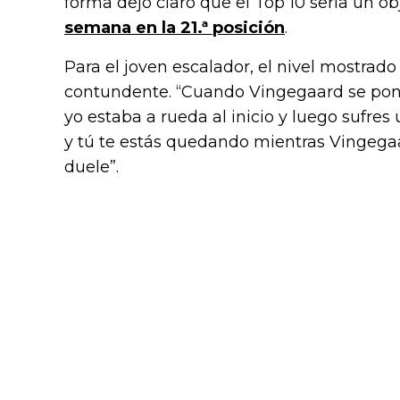
forma dejó claro que el Top 10 sería un o
semana en la 21.ª posición
.
Para el joven escalador, el nivel mostrado
contundente. “Cuando Vingegaard se pone
yo estaba a rueda al inicio y luego sufres
y tú te estás quedando mientras Vingegaar
duele”.