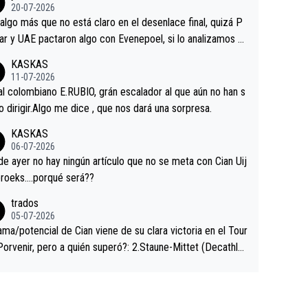
ermaneció pegado a su rueda. Parecía increíble la forma
20-07-2026
a que era capaz de controlar el miedo", recordó."
algo más que no está claro en el desenlace final, quizá P
ar y UAE pactaron algo con Evenepoel, si lo analizamos P
ar no sprintó a tope y de hecho los últimos metros entra
KASKAS
 sin pedalear, luego está el saludo con Evenepoel dándose
11-07-2026
ano de una manera muy fraternal, más allá de los típicos t
al colombiano E.RUBIO, grán escalador al que aún no han s
s en el hombro con que saludaba a Vingegard. Ahí hubo u
abido dirigir.Algo me dice , que nos dará una sorpresa.
ntrahistoria que nunca sabremos. Quién mucho abarca poc
KASKAS
rieta, a ver si por querer poner a Del Toro con calzador e
06-07-2026
sición de podio UAE y Pojacar se van complicar el tour.
 ayer no hay ningún artículo que no se meta con Cian Uij
roeks….porqué será??
trados
05-07-2026
ama/potencial de Cian viene de su clara victoria en el Tour
Porvenir, pero a quién superó?: 2.Staune-Mittet (Decathlo
4º en el pasado Giro), 3.Hessmann (sí, Hessmann...), 4.Rya
DF), 5.Piganzoli (Visma), 6.Fancellu (Ukyo), 7.Wilksch (Tud
 8.Lenny Martinez (Bahrein), 9. Van Belle (Visma), 10. Vace