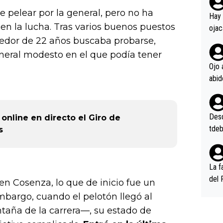
rd p
e pelear por la general, pero no ha
en l
Hay 
en la lucha. Tras varios buenos puestos
ojac
rredor de 22 años buscaba probarse,
ojac
casi
neral modesto en el que podía tener
la m
Ojo 
oque
na i
o ap
n po
Desde
online en directo el Giro de
tdeb
s
La f
del 
en Cosenza, lo que de inicio fue un
n, 3
embargo, cuando el pelotón llegó al
n (E
taña de la carrera—, su estado de
or),