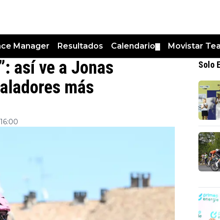
nce Manager
Resultados
Calendario
Movistar Te
▼
: así ve a Jonas
Solo 
caladores más
16:00