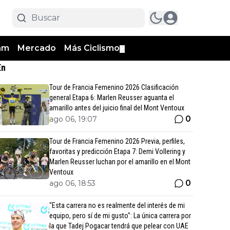
am
Mercado
Más Ciclismo
▼
En
Tour de Francia Femenino 2026 Clasificación
general Etapa 6: Marlen Reusser aguanta el
amarillo antes del juicio final del Mont Ventoux
0
ago 06, 19:07
Tour de Francia Femenino 2026 Previa, perfiles,
favoritas y predicción Etapa 7: Demi Vollering y
Marlen Reusser luchan por el amarillo en el Mont
Ventoux
0
ago 06, 18:53
"Esta carrera no es realmente del interés de mi
equipo, pero sí de mi gusto": La única carrera por
la que Tadej Pogacar tendrá que pelear con UAE