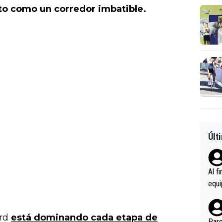
to como un corredor imbatible.
Últ
Al f
equi
enir
es.L
ard
está dominando cada etapa de
ebas
Pare