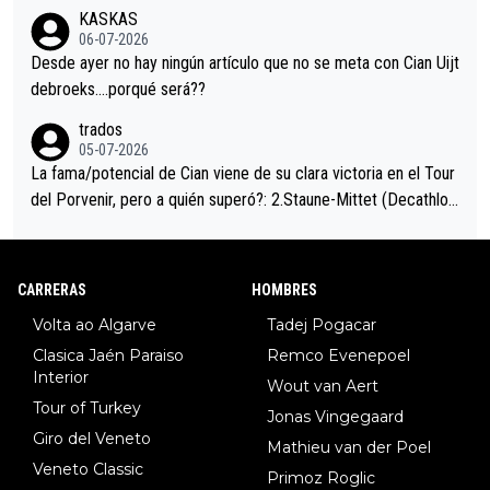
KASKAS
eta, a ver si por querer poner a Del Toro con calzador en posi
06-07-2026
ción de podio UAE y Pojacar se van complicar el tour.
Desde ayer no hay ningún artículo que no se meta con Cian Uijt
debroeks….porqué será??
trados
05-07-2026
La fama/potencial de Cian viene de su clara victoria en el Tour
del Porvenir, pero a quién superó?: 2.Staune-Mittet (Decathlon,
34º en el pasado Giro), 3.Hessmann (sí, Hessmann...), 4.Ryan (E
DF), 5.Piganzoli (Visma), 6.Fancellu (Ukyo), 7.Wilksch (Tudor),
8.Lenny Martinez (Bahrein), 9. Van Belle (Visma), 10. Vacek (Li
CARRERAS
HOMBRES
dl). A tiempo vista se obtiene mucha información...
Volta ao Algarve
Tadej Pogacar
Clasica Jaén Paraiso
Remco Evenepoel
Interior
Wout van Aert
Tour of Turkey
Jonas Vingegaard
Giro del Veneto
Mathieu van der Poel
Veneto Classic
Primoz Roglic