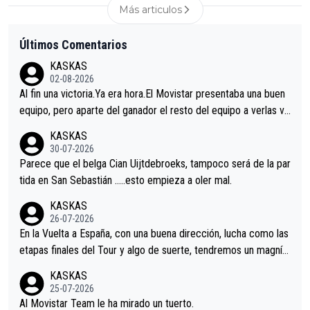
Más articulos
Últimos Comentarios
KASKAS
02-08-2026
Al fin una victoria.Ya era hora.El Movistar presentaba una buen
equipo, pero aparte del ganador el resto del equipo a verlas ve
nir.Repito aqui falta algo , y no es precisamente los corredore
KASKAS
s.La única buena noticia es la mejoría de Enric Más en San Seb
30-07-2026
astian.Si en la Vuelta a Burgos sigue la mejoría, podríamos ten
Parece que el belga Cian Uijtdebroeks, tampoco será de la par
er alguna sorpresa en la Vuelta.Ojalá.
tida en San Sebastián …..esto empieza a oler mal.
KASKAS
26-07-2026
En la Vuelta a España, con una buena dirección, lucha como las
etapas finales del Tour y algo de suerte, tendremos un magnífi
co resultado.Acepto apuestas………Suerte
KASKAS
25-07-2026
Al Movistar Team le ha mirado un tuerto.