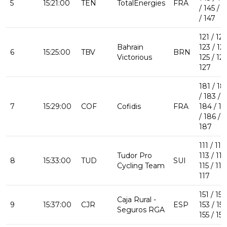
5
15:21:00
TEN
TotalEnergies
FRA
/ 145 / 1
/ 147
121 / 122
Bahrain
123 / 124
6
15:25:00
TBV
BRN
Victorious
125 / 126
127
181 / 18
/ 183 /
7
15:29:00
COF
Cofidis
FRA
184 / 18
/ 186 /
187
111 / 112 
Tudor Pro
113 / 114
8
15:33:00
TUD
SUI
Cycling Team
115 / 116
117
151 / 152
Caja Rural -
9
15:37:00
CJR
ESP
153 / 154
Seguros RGA
155 / 156