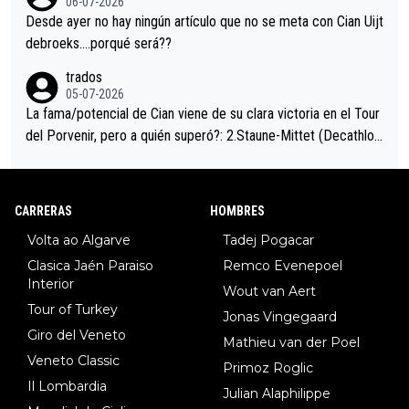
06-07-2026
ción de podio UAE y Pojacar se van complicar el tour.
Desde ayer no hay ningún artículo que no se meta con Cian Uijt
debroeks….porqué será??
trados
05-07-2026
La fama/potencial de Cian viene de su clara victoria en el Tour
del Porvenir, pero a quién superó?: 2.Staune-Mittet (Decathlon,
34º en el pasado Giro), 3.Hessmann (sí, Hessmann...), 4.Ryan (E
DF), 5.Piganzoli (Visma), 6.Fancellu (Ukyo), 7.Wilksch (Tudor),
8.Lenny Martinez (Bahrein), 9. Van Belle (Visma), 10. Vacek (Li
CARRERAS
HOMBRES
dl). A tiempo vista se obtiene mucha información...
Volta ao Algarve
Tadej Pogacar
Clasica Jaén Paraiso
Remco Evenepoel
Interior
Wout van Aert
Tour of Turkey
Jonas Vingegaard
Giro del Veneto
Mathieu van der Poel
Veneto Classic
Primoz Roglic
Il Lombardia
Julian Alaphilippe