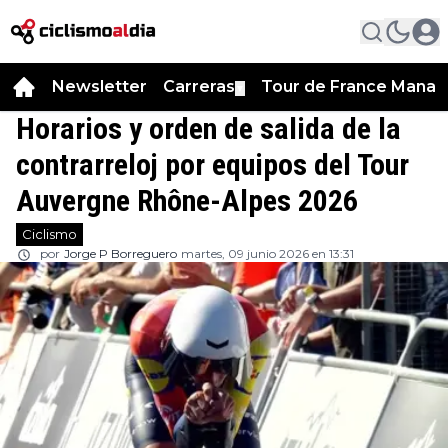
Newsletter
Carreras
Tour de France Manag
▼
Horarios y orden de salida de la
contrarreloj por equipos del Tour
Auvergne Rhône-Alpes 2026
Ciclismo
por
Jorge P Borreguero
martes, 09 junio 2026 en 13:31