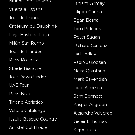
Mundial de Ciclismo
Biniam Girmay
Vuelta a España
Filippo Ganna
Tour de Francia
Egan Bernal
Critérium du Dauphiné
Tom Pidcock
Lieja-Bastoña-Lieja
Peter Sagan
Milán-San Remo
Richard Carapaz
Tour de Flandes
Jai Hindley
Paris-Roubaix
Fabio Jakobsen
Strade Bianche
Nairo Quintana
Tour Down Under
Mark Cavendish
UAE Tour
João Almeida
Paris-Niza
Sam Bennett
Tirreno Adriatico
Kasper Asgreen
Volta a Catalunya
Alejandro Valverde
Itzulia Basque Country
Geraint Thomas
Amstel Gold Race
Sepp Kuss