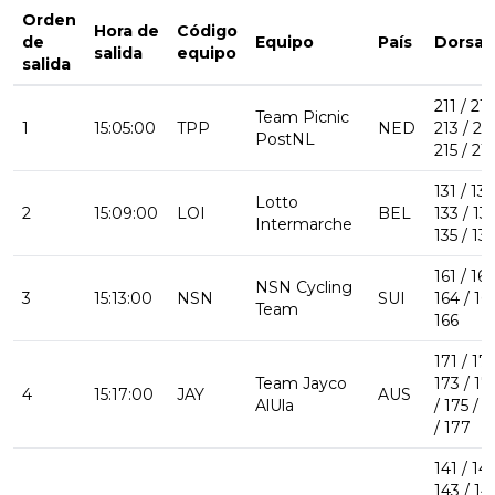
Orden
Hora de
Código
de
Equipo
País
Dorsal
salida
equipo
salida
211 / 212
Team Picnic
1
15:05:00
TPP
NED
213 / 214
PostNL
215 / 21
131 / 132
Lotto
2
15:09:00
LOI
BEL
133 / 134
Intermarche
135 / 13
161 / 162
NSN Cycling
3
15:13:00
NSN
SUI
164 / 165
Team
166
171 / 172
Team Jayco
173 / 17
4
15:17:00
JAY
AUS
AlUla
/ 175 / 1
/ 177
141 / 142
143 / 14