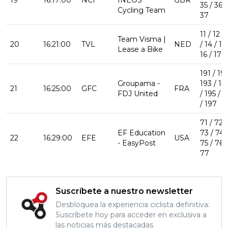
19
16:17:00
NCI
INEOS
GBR
35 / 36 /
Cycling Team
37
11 / 12 / 
Team Visma |
20
16:21:00
TVL
NED
/ 14 / 15 
Lease a Bike
16 / 17
191 / 192
Groupama -
193 / 19
21
16:25:00
GFC
FRA
FDJ United
/ 195 / 1
/ 197
71 / 72 /
EF Education
73 / 74 
22
16:29:00
EFE
USA
- EasyPost
75 / 76 /
77
Suscríbete a nuestro newsletter
Desbloquea la experiencia ciclista definitiva:
Suscríbete hoy para acceder en exclusiva a
las noticias más destacadas