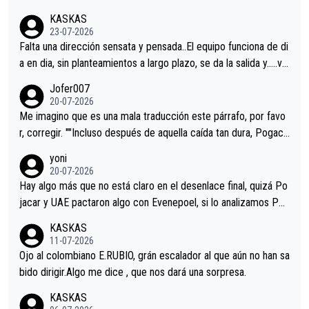
KASKAS
23-07-2026
Falta una dirección sensata y pensada..El equipo funciona de di
a en dia, sin planteamientos a largo plazo, se da la salida y…..ve
remos qué pasa.Hecho de menos esos directores , Langarica,
Jofer007
Minguez, Velez etc etc.Me da pena vivir estos momentos tan
20-07-2026
tristes sin victorias.
Me imagino que es una mala traducción este párrafo, por favo
r, corregir. ""Incluso después de aquella caída tan dura, Pogaca
r volvió a atacarle en un descenso durante el Giro y Vingegaard
yoni
permaneció pegado a su rueda. Parecía increíble la forma en l
20-07-2026
a que era capaz de controlar el miedo", recordó."
Hay algo más que no está claro en el desenlace final, quizá Po
jacar y UAE pactaron algo con Evenepoel, si lo analizamos Poj
acar no sprintó a tope y de hecho los últimos metros entra cas
KASKAS
i sin pedalear, luego está el saludo con Evenepoel dándose la
11-07-2026
mano de una manera muy fraternal, más allá de los típicos toqu
Ojo al colombiano E.RUBIO, grán escalador al que aún no han sa
es en el hombro con que saludaba a Vingegard. Ahí hubo una in
bido dirigir.Algo me dice , que nos dará una sorpresa.
trahistoria que nunca sabremos. Quién mucho abarca poco apri
KASKAS
eta, a ver si por querer poner a Del Toro con calzador en posi