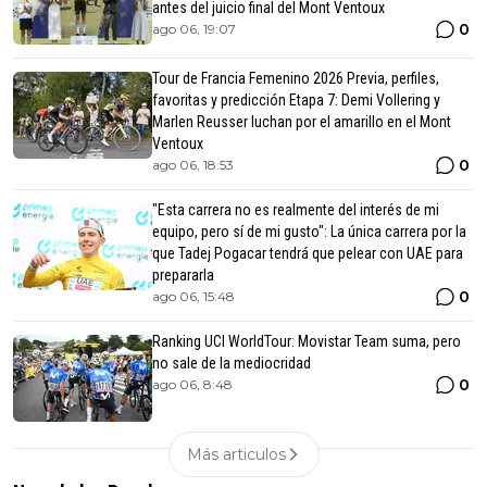
antes del juicio final del Mont Ventoux
0
ago 06, 19:07
Tour de Francia Femenino 2026 Previa, perfiles,
favoritas y predicción Etapa 7: Demi Vollering y
Marlen Reusser luchan por el amarillo en el Mont
Ventoux
0
ago 06, 18:53
"Esta carrera no es realmente del interés de mi
equipo, pero sí de mi gusto": La única carrera por la
que Tadej Pogacar tendrá que pelear con UAE para
prepararla
0
ago 06, 15:48
Ranking UCI WorldTour: Movistar Team suma, pero
no sale de la mediocridad
0
ago 06, 8:48
Más articulos