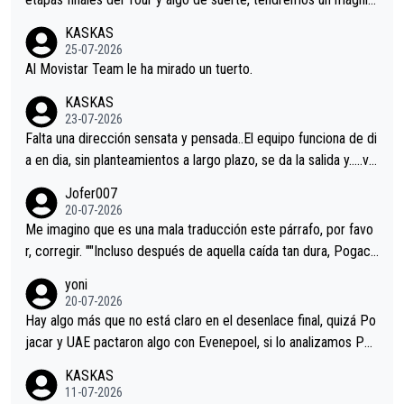
co resultado.Acepto apuestas………Suerte
KASKAS
25-07-2026
Al Movistar Team le ha mirado un tuerto.
KASKAS
23-07-2026
Falta una dirección sensata y pensada..El equipo funciona de di
a en dia, sin planteamientos a largo plazo, se da la salida y…..ve
remos qué pasa.Hecho de menos esos directores , Langarica,
Jofer007
Minguez, Velez etc etc.Me da pena vivir estos momentos tan
20-07-2026
tristes sin victorias.
Me imagino que es una mala traducción este párrafo, por favo
r, corregir. ""Incluso después de aquella caída tan dura, Pogaca
r volvió a atacarle en un descenso durante el Giro y Vingegaard
yoni
permaneció pegado a su rueda. Parecía increíble la forma en l
20-07-2026
a que era capaz de controlar el miedo", recordó."
Hay algo más que no está claro en el desenlace final, quizá Po
jacar y UAE pactaron algo con Evenepoel, si lo analizamos Poj
acar no sprintó a tope y de hecho los últimos metros entra cas
KASKAS
i sin pedalear, luego está el saludo con Evenepoel dándose la
11-07-2026