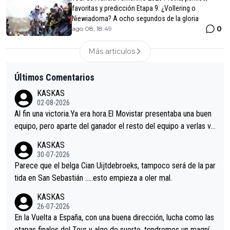
favoritas y predicción Etapa 9: ¿Vollering o
Niewiadoma? A ocho segundos de la gloria
0
ago 08, 18:49
Más articulos
Últimos Comentarios
KASKAS
02-08-2026
Al fin una victoria.Ya era hora.El Movistar presentaba una buen
equipo, pero aparte del ganador el resto del equipo a verlas ve
nir.Repito aqui falta algo , y no es precisamente los corredore
KASKAS
s.La única buena noticia es la mejoría de Enric Más en San Seb
30-07-2026
astian.Si en la Vuelta a Burgos sigue la mejoría, podríamos ten
Parece que el belga Cian Uijtdebroeks, tampoco será de la par
er alguna sorpresa en la Vuelta.Ojalá.
tida en San Sebastián …..esto empieza a oler mal.
KASKAS
26-07-2026
En la Vuelta a España, con una buena dirección, lucha como las
etapas finales del Tour y algo de suerte, tendremos un magnífi