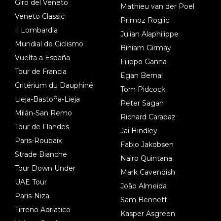
Giro del Veneto
Mathieu van der Poel
Veneto Classic
Primoz Roglic
Il Lombardia
Julian Alaphilippe
Mundial de Ciclismo
Biniam Girmay
Vuelta a España
Filippo Ganna
Tour de Francia
Egan Bernal
Critérium du Dauphiné
Tom Pidcock
Lieja-Bastoña-Lieja
Peter Sagan
Milán-San Remo
Richard Carapaz
Tour de Flandes
Jai Hindley
Paris-Roubaix
Fabio Jakobsen
Strade Bianche
Nairo Quintana
Tour Down Under
Mark Cavendish
UAE Tour
João Almeida
Paris-Niza
Sam Bennett
Tirreno Adriatico
Kasper Asgreen