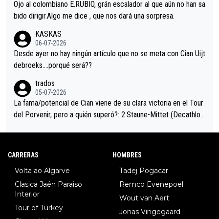
mano de una manera muy fraternal, más allá de los típicos toqu
Ojo al colombiano E.RUBIO, grán escalador al que aún no han sa
es en el hombro con que saludaba a Vingegard. Ahí hubo una in
bido dirigir.Algo me dice , que nos dará una sorpresa.
trahistoria que nunca sabremos. Quién mucho abarca poco apri
KASKAS
eta, a ver si por querer poner a Del Toro con calzador en posi
06-07-2026
ción de podio UAE y Pojacar se van complicar el tour.
Desde ayer no hay ningún artículo que no se meta con Cian Uijt
debroeks….porqué será??
trados
05-07-2026
La fama/potencial de Cian viene de su clara victoria en el Tour
del Porvenir, pero a quién superó?: 2.Staune-Mittet (Decathlon,
34º en el pasado Giro), 3.Hessmann (sí, Hessmann...), 4.Ryan (E
DF), 5.Piganzoli (Visma), 6.Fancellu (Ukyo), 7.Wilksch (Tudor),
8.Lenny Martinez (Bahrein), 9. Van Belle (Visma), 10. Vacek (Li
CARRERAS
HOMBRES
dl). A tiempo vista se obtiene mucha información...
Volta ao Algarve
Tadej Pogacar
Clasica Jaén Paraiso
Remco Evenepoel
Interior
Wout van Aert
Tour of Turkey
Jonas Vingegaard