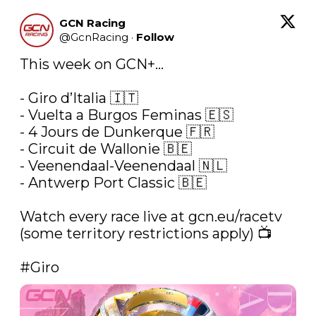
GCN Racing
@
GcnRacing
·
Follow
This week on GCN+...

- Giro d’Italia 🇮🇹

- Vuelta a Burgos Feminas 🇪🇸

- 4 Jours de Dunkerque 🇫🇷

- Circuit de Wallonie 🇧🇪

- Veenendaal-Veenendaal 🇳🇱

- Antwerp Port Classic 🇧🇪

Watch every race live at 
gcn.eu/racetv
(some territory restrictions apply) 📺

#Giro