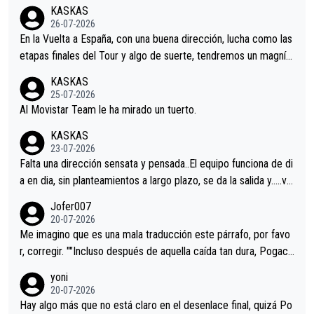
KASKAS
26-07-2026
En la Vuelta a España, con una buena dirección, lucha como las
etapas finales del Tour y algo de suerte, tendremos un magnífi
co resultado.Acepto apuestas………Suerte
KASKAS
25-07-2026
Al Movistar Team le ha mirado un tuerto.
KASKAS
23-07-2026
Falta una dirección sensata y pensada..El equipo funciona de di
a en dia, sin planteamientos a largo plazo, se da la salida y…..ve
remos qué pasa.Hecho de menos esos directores , Langarica,
Jofer007
Minguez, Velez etc etc.Me da pena vivir estos momentos tan
20-07-2026
tristes sin victorias.
Me imagino que es una mala traducción este párrafo, por favo
r, corregir. ""Incluso después de aquella caída tan dura, Pogaca
r volvió a atacarle en un descenso durante el Giro y Vingegaard
yoni
permaneció pegado a su rueda. Parecía increíble la forma en l
20-07-2026
a que era capaz de controlar el miedo", recordó."
Hay algo más que no está claro en el desenlace final, quizá Po