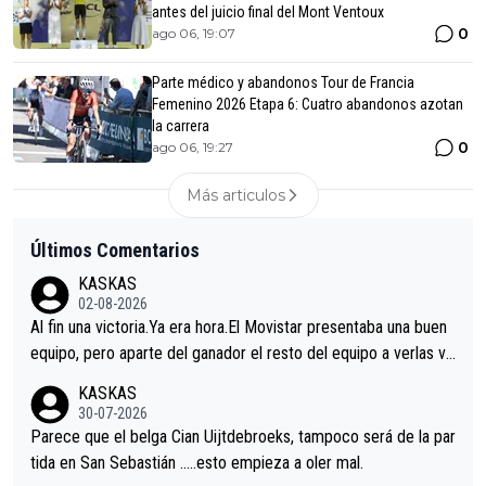
antes del juicio final del Mont Ventoux
0
ago 06, 19:07
Parte médico y abandonos Tour de Francia
Femenino 2026 Etapa 6: Cuatro abandonos azotan
la carrera
0
ago 06, 19:27
Más articulos
Últimos Comentarios
KASKAS
02-08-2026
Al fin una victoria.Ya era hora.El Movistar presentaba una buen
equipo, pero aparte del ganador el resto del equipo a verlas ve
nir.Repito aqui falta algo , y no es precisamente los corredore
KASKAS
s.La única buena noticia es la mejoría de Enric Más en San Seb
30-07-2026
astian.Si en la Vuelta a Burgos sigue la mejoría, podríamos ten
Parece que el belga Cian Uijtdebroeks, tampoco será de la par
er alguna sorpresa en la Vuelta.Ojalá.
tida en San Sebastián …..esto empieza a oler mal.