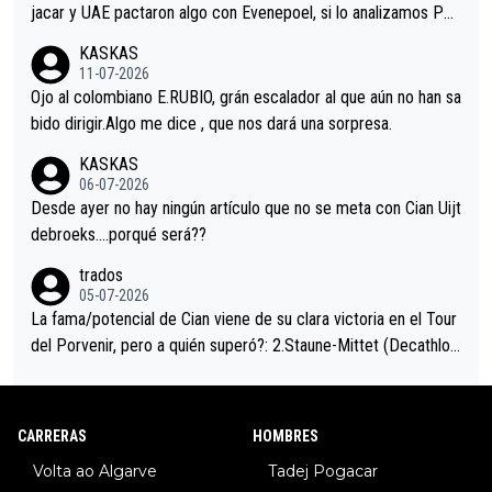
jacar y UAE pactaron algo con Evenepoel, si lo analizamos Poj
acar no sprintó a tope y de hecho los últimos metros entra cas
KASKAS
i sin pedalear, luego está el saludo con Evenepoel dándose la
11-07-2026
mano de una manera muy fraternal, más allá de los típicos toqu
Ojo al colombiano E.RUBIO, grán escalador al que aún no han sa
es en el hombro con que saludaba a Vingegard. Ahí hubo una in
bido dirigir.Algo me dice , que nos dará una sorpresa.
trahistoria que nunca sabremos. Quién mucho abarca poco apri
KASKAS
eta, a ver si por querer poner a Del Toro con calzador en posi
06-07-2026
ción de podio UAE y Pojacar se van complicar el tour.
Desde ayer no hay ningún artículo que no se meta con Cian Uijt
debroeks….porqué será??
trados
05-07-2026
La fama/potencial de Cian viene de su clara victoria en el Tour
del Porvenir, pero a quién superó?: 2.Staune-Mittet (Decathlon,
34º en el pasado Giro), 3.Hessmann (sí, Hessmann...), 4.Ryan (E
DF), 5.Piganzoli (Visma), 6.Fancellu (Ukyo), 7.Wilksch (Tudor),
8.Lenny Martinez (Bahrein), 9. Van Belle (Visma), 10. Vacek (Li
CARRERAS
HOMBRES
dl). A tiempo vista se obtiene mucha información...
Volta ao Algarve
Tadej Pogacar