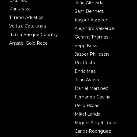
UAE Tour
João Almeida
Paris-Niza
Sam Bennett
Tirreno Adriatico
Kasper Asgreen
Volta a Catalunya
Alejandro Valverde
Itzulia Basque Country
Geraint Thomas
Amstel Gold Race
Sepp Kuss
Jasper Philipsen
Rui Costa
Enric Mas
Juan Ayuso
Daniel Martinez
Fernando Gaviria
Pello Bilbao
Mikel Landa
Miguel Ángel López
Carlos Rodríguez