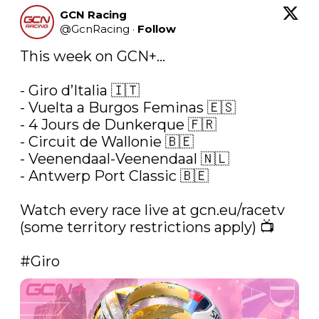
GCN Racing
@
GcnRacing
·
Follow
This week on GCN+...

- Giro d’Italia 🇮🇹

- Vuelta a Burgos Feminas 🇪🇸

- 4 Jours de Dunkerque 🇫🇷

- Circuit de Wallonie 🇧🇪

- Veenendaal-Veenendaal 🇳🇱

- Antwerp Port Classic 🇧🇪

Watch every race live at 
gcn.eu/racetv
(some territory restrictions apply) 📺

#Giro