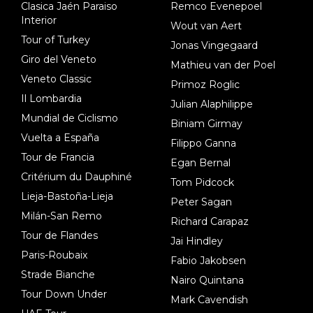
Clasica Jaén Paraiso
Remco Evenepoel
Interior
Wout van Aert
Tour of Turkey
Jonas Vingegaard
Giro del Veneto
Mathieu van der Poel
Veneto Classic
Primoz Roglic
Il Lombardia
Julian Alaphilippe
Mundial de Ciclismo
Biniam Girmay
Vuelta a España
Filippo Ganna
Tour de Francia
Egan Bernal
Critérium du Dauphiné
Tom Pidcock
Lieja-Bastoña-Lieja
Peter Sagan
Milán-San Remo
Richard Carapaz
Tour de Flandes
Jai Hindley
Paris-Roubaix
Fabio Jakobsen
Strade Bianche
Nairo Quintana
Tour Down Under
Mark Cavendish