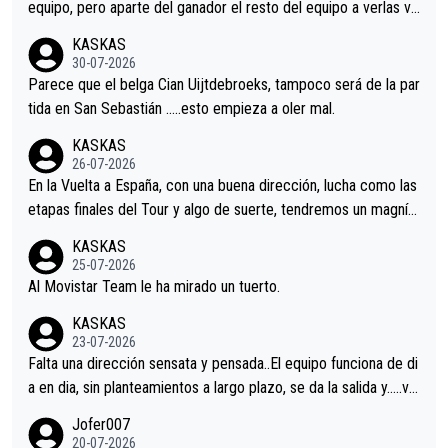
equipo, pero aparte del ganador el resto del equipo a verlas ve
nir.Repito aqui falta algo , y no es precisamente los corredore
KASKAS
s.La única buena noticia es la mejoría de Enric Más en San Seb
30-07-2026
astian.Si en la Vuelta a Burgos sigue la mejoría, podríamos ten
Parece que el belga Cian Uijtdebroeks, tampoco será de la par
er alguna sorpresa en la Vuelta.Ojalá.
tida en San Sebastián …..esto empieza a oler mal.
KASKAS
26-07-2026
En la Vuelta a España, con una buena dirección, lucha como las
etapas finales del Tour y algo de suerte, tendremos un magnífi
co resultado.Acepto apuestas………Suerte
KASKAS
25-07-2026
Al Movistar Team le ha mirado un tuerto.
KASKAS
23-07-2026
Falta una dirección sensata y pensada..El equipo funciona de di
a en dia, sin planteamientos a largo plazo, se da la salida y…..ve
remos qué pasa.Hecho de menos esos directores , Langarica,
Jofer007
Minguez, Velez etc etc.Me da pena vivir estos momentos tan
20-07-2026