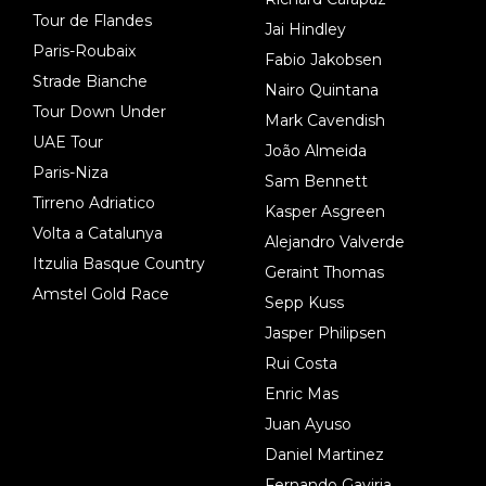
Tour de Flandes
Jai Hindley
Paris-Roubaix
Fabio Jakobsen
Strade Bianche
Nairo Quintana
Tour Down Under
Mark Cavendish
UAE Tour
João Almeida
Paris-Niza
Sam Bennett
Tirreno Adriatico
Kasper Asgreen
Volta a Catalunya
Alejandro Valverde
Itzulia Basque Country
Geraint Thomas
Amstel Gold Race
Sepp Kuss
Jasper Philipsen
Rui Costa
Enric Mas
Juan Ayuso
Daniel Martinez
Fernando Gaviria