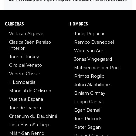
34º en el pasado Giro), 3.Hessmann (sí, Hessmann...), 4.Ryan (E
DF), 5.Piganzoli (Visma), 6.Fancellu (Ukyo), 7.Wilksch (Tudor),
8.Lenny Martinez (Bahrein), 9. Van Belle (Visma), 10. Vacek (Li
CARRERAS
HOMBRES
dl). A tiempo vista se obtiene mucha información...
Volta ao Algarve
Tadej Pogacar
Clasica Jaén Paraiso
Remco Evenepoel
Interior
Wout van Aert
Tour of Turkey
Jonas Vingegaard
Giro del Veneto
Mathieu van der Poel
Veneto Classic
Primoz Roglic
Il Lombardia
Julian Alaphilippe
Mundial de Ciclismo
Biniam Girmay
Vuelta a España
Filippo Ganna
Tour de Francia
Egan Bernal
Critérium du Dauphiné
Tom Pidcock
Lieja-Bastoña-Lieja
Peter Sagan
Milán-San Remo
Richard Carapaz