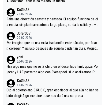
Al Movistar Team le ha mirado un tuerto.
KASKAS
23-07-2026
Falta una dirección sensata y pensada..El equipo funciona de di
a en dia, sin planteamientos a largo plazo, se da la salida y…..ve
remos qué pasa.Hecho de menos esos directores , Langarica,
Jofer007
Minguez, Velez etc etc.Me da pena vivir estos momentos tan
20-07-2026
tristes sin victorias.
Me imagino que es una mala traducción este párrafo, por favo
r, corregir. ""Incluso después de aquella caída tan dura, Pogaca
r volvió a atacarle en un descenso durante el Giro y Vingegaard
yoni
permaneció pegado a su rueda. Parecía increíble la forma en l
20-07-2026
a que era capaz de controlar el miedo", recordó."
Hay algo más que no está claro en el desenlace final, quizá Po
jacar y UAE pactaron algo con Evenepoel, si lo analizamos Poj
acar no sprintó a tope y de hecho los últimos metros entra cas
KASKAS
i sin pedalear, luego está el saludo con Evenepoel dándose la
11-07-2026
mano de una manera muy fraternal, más allá de los típicos toqu
Ojo al colombiano E.RUBIO, grán escalador al que aún no han sa
es en el hombro con que saludaba a Vingegard. Ahí hubo una in
bido dirigir.Algo me dice , que nos dará una sorpresa.
trahistoria que nunca sabremos. Quién mucho abarca poco apri
KASKAS