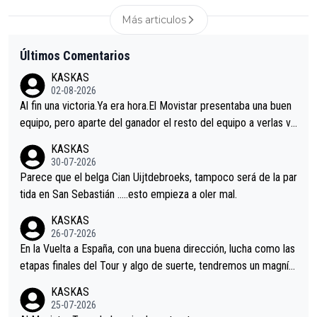
Más articulos
Últimos Comentarios
KASKAS
02-08-2026
Al fin una victoria.Ya era hora.El Movistar presentaba una buen
equipo, pero aparte del ganador el resto del equipo a verlas ve
nir.Repito aqui falta algo , y no es precisamente los corredore
KASKAS
s.La única buena noticia es la mejoría de Enric Más en San Seb
30-07-2026
astian.Si en la Vuelta a Burgos sigue la mejoría, podríamos ten
Parece que el belga Cian Uijtdebroeks, tampoco será de la par
er alguna sorpresa en la Vuelta.Ojalá.
tida en San Sebastián …..esto empieza a oler mal.
KASKAS
26-07-2026
En la Vuelta a España, con una buena dirección, lucha como las
etapas finales del Tour y algo de suerte, tendremos un magnífi
co resultado.Acepto apuestas………Suerte
KASKAS
25-07-2026