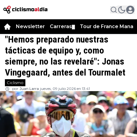
Newsletter
Carreras
Tour de France Manag
▼
"Hemos preparado nuestras
tácticas de equipo y, como
siempre, no las revelaré": Jonas
Vingegaard, antes del Tourmalet
Ciclismo
por
Juan Larra
jueves, 09 julio 2026 en 13:41