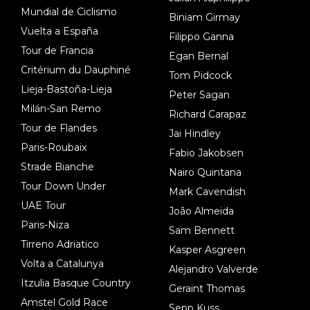
Mundial de Ciclismo
Biniam Girmay
Vuelta a España
Filippo Ganna
Tour de Francia
Egan Bernal
Critérium du Dauphiné
Tom Pidcock
Lieja-Bastoña-Lieja
Peter Sagan
Milán-San Remo
Richard Carapaz
Tour de Flandes
Jai Hindley
Paris-Roubaix
Fabio Jakobsen
Strade Bianche
Nairo Quintana
Tour Down Under
Mark Cavendish
UAE Tour
João Almeida
Paris-Niza
Sam Bennett
Tirreno Adriatico
Kasper Asgreen
Volta a Catalunya
Alejandro Valverde
Itzulia Basque Country
Geraint Thomas
Amstel Gold Race
Sepp Kuss