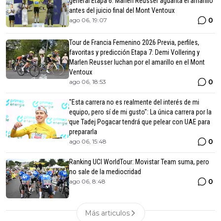
general Etapa 6: Marlen Reusser aguanta el amarillo
antes del juicio final del Mont Ventoux
0
ago 06, 19:07
Tour de Francia Femenino 2026 Previa, perfiles,
favoritas y predicción Etapa 7: Demi Vollering y
Marlen Reusser luchan por el amarillo en el Mont
Ventoux
0
ago 06, 18:53
"Esta carrera no es realmente del interés de mi
equipo, pero sí de mi gusto": La única carrera por la
que Tadej Pogacar tendrá que pelear con UAE para
prepararla
0
ago 06, 15:48
Ranking UCI WorldTour: Movistar Team suma, pero
no sale de la mediocridad
0
ago 06, 8:48
Más articulos