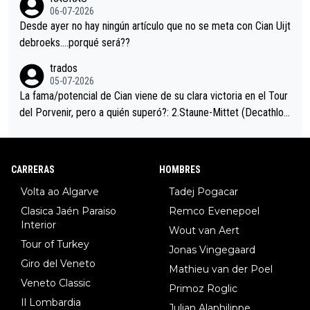
eta, a ver si por querer poner a Del Toro con calzador en posi
06-07-2026
ción de podio UAE y Pojacar se van complicar el tour.
Desde ayer no hay ningún artículo que no se meta con Cian Uijt
debroeks….porqué será??
trados
05-07-2026
La fama/potencial de Cian viene de su clara victoria en el Tour
del Porvenir, pero a quién superó?: 2.Staune-Mittet (Decathlon,
34º en el pasado Giro), 3.Hessmann (sí, Hessmann...), 4.Ryan (E
DF), 5.Piganzoli (Visma), 6.Fancellu (Ukyo), 7.Wilksch (Tudor),
8.Lenny Martinez (Bahrein), 9. Van Belle (Visma), 10. Vacek (Li
CARRERAS
HOMBRES
dl). A tiempo vista se obtiene mucha información...
Volta ao Algarve
Tadej Pogacar
Clasica Jaén Paraiso
Remco Evenepoel
Interior
Wout van Aert
Tour of Turkey
Jonas Vingegaard
Giro del Veneto
Mathieu van der Poel
Veneto Classic
Primoz Roglic
Il Lombardia
Julian Alaphilippe