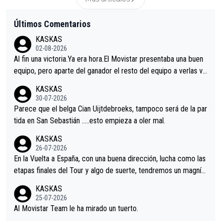
Últimos Comentarios
KASKAS
02-08-2026
Al fin una victoria.Ya era hora.El Movistar presentaba una buen
equipo, pero aparte del ganador el resto del equipo a verlas ve
nir.Repito aqui falta algo , y no es precisamente los corredore
KASKAS
s.La única buena noticia es la mejoría de Enric Más en San Seb
30-07-2026
astian.Si en la Vuelta a Burgos sigue la mejoría, podríamos ten
Parece que el belga Cian Uijtdebroeks, tampoco será de la par
er alguna sorpresa en la Vuelta.Ojalá.
tida en San Sebastián …..esto empieza a oler mal.
KASKAS
26-07-2026
En la Vuelta a España, con una buena dirección, lucha como las
etapas finales del Tour y algo de suerte, tendremos un magnífi
co resultado.Acepto apuestas………Suerte
KASKAS
25-07-2026
Al Movistar Team le ha mirado un tuerto.