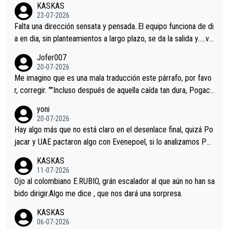
KASKAS
23-07-2026
Falta una dirección sensata y pensada..El equipo funciona de di
a en dia, sin planteamientos a largo plazo, se da la salida y…..ve
remos qué pasa.Hecho de menos esos directores , Langarica,
Jofer007
Minguez, Velez etc etc.Me da pena vivir estos momentos tan
20-07-2026
tristes sin victorias.
Me imagino que es una mala traducción este párrafo, por favo
r, corregir. ""Incluso después de aquella caída tan dura, Pogaca
r volvió a atacarle en un descenso durante el Giro y Vingegaard
yoni
permaneció pegado a su rueda. Parecía increíble la forma en l
20-07-2026
a que era capaz de controlar el miedo", recordó."
Hay algo más que no está claro en el desenlace final, quizá Po
jacar y UAE pactaron algo con Evenepoel, si lo analizamos Poj
acar no sprintó a tope y de hecho los últimos metros entra cas
KASKAS
i sin pedalear, luego está el saludo con Evenepoel dándose la
11-07-2026
mano de una manera muy fraternal, más allá de los típicos toqu
Ojo al colombiano E.RUBIO, grán escalador al que aún no han sa
es en el hombro con que saludaba a Vingegard. Ahí hubo una in
bido dirigir.Algo me dice , que nos dará una sorpresa.
trahistoria que nunca sabremos. Quién mucho abarca poco apri
KASKAS
eta, a ver si por querer poner a Del Toro con calzador en posi
06-07-2026
ción de podio UAE y Pojacar se van complicar el tour.