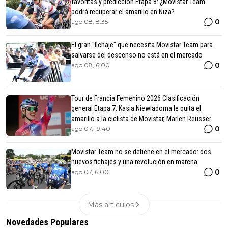
favoritas y predicción Etapa 8: ¿Movistar Team
podrá recuperar el amarillo en Niza?
0
ago 08, 8:35
El gran "fichaje" que necesita Movistar Team para
salvarse del descenso no está en el mercado
0
ago 08, 6:00
Tour de Francia Femenino 2026 Clasificación
general Etapa 7: Kasia Niewiadoma le quita el
amarillo a la ciclista de Movistar, Marlen Reusser
0
ago 07, 19:40
Movistar Team no se detiene en el mercado: dos
nuevos fichajes y una revolución en marcha
0
ago 07, 6:00
Más articulos
Novedades Populares