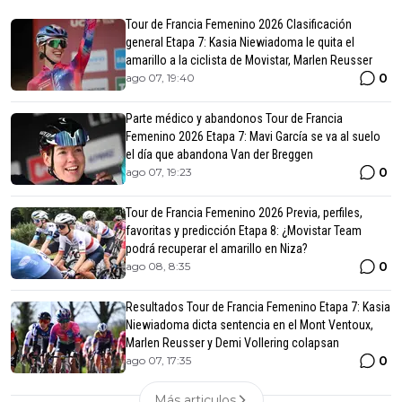
Tour de Francia Femenino 2026 Clasificación
general Etapa 7: Kasia Niewiadoma le quita el
amarillo a la ciclista de Movistar, Marlen Reusser
0
ago 07, 19:40
Parte médico y abandonos Tour de Francia
Femenino 2026 Etapa 7: Mavi García se va al suelo
el día que abandona Van der Breggen
0
ago 07, 19:23
Tour de Francia Femenino 2026 Previa, perfiles,
favoritas y predicción Etapa 8: ¿Movistar Team
podrá recuperar el amarillo en Niza?
0
ago 08, 8:35
Resultados Tour de Francia Femenino Etapa 7: Kasia
Niewiadoma dicta sentencia en el Mont Ventoux,
Marlen Reusser y Demi Vollering colapsan
0
ago 07, 17:35
Más articulos