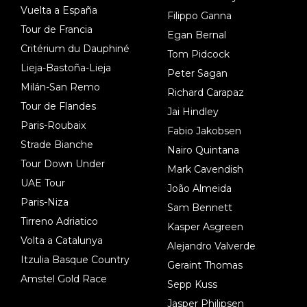
Vuelta a España
Filippo Ganna
Tour de Francia
Egan Bernal
Critérium du Dauphiné
Tom Pidcock
Lieja-Bastoña-Lieja
Peter Sagan
Milán-San Remo
Richard Carapaz
Tour de Flandes
Jai Hindley
Paris-Roubaix
Fabio Jakobsen
Strade Bianche
Nairo Quintana
Tour Down Under
Mark Cavendish
UAE Tour
João Almeida
Paris-Niza
Sam Bennett
Tirreno Adriatico
Kasper Asgreen
Volta a Catalunya
Alejandro Valverde
Itzulia Basque Country
Geraint Thomas
Amstel Gold Race
Sepp Kuss
Jasper Philipsen