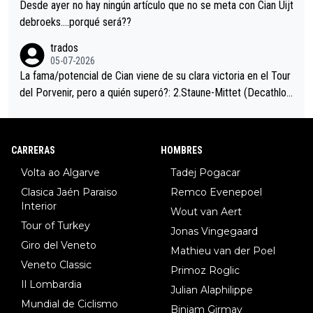
Desde ayer no hay ningún artículo que no se meta con Cian Uijt
debroeks….porqué será??
trados
05-07-2026
La fama/potencial de Cian viene de su clara victoria en el Tour
del Porvenir, pero a quién superó?: 2.Staune-Mittet (Decathlon,
34º en el pasado Giro), 3.Hessmann (sí, Hessmann...), 4.Ryan (E
DF), 5.Piganzoli (Visma), 6.Fancellu (Ukyo), 7.Wilksch (Tudor),
8.Lenny Martinez (Bahrein), 9. Van Belle (Visma), 10. Vacek (Li
CARRERAS
HOMBRES
dl). A tiempo vista se obtiene mucha información...
Volta ao Algarve
Tadej Pogacar
Clasica Jaén Paraiso
Remco Evenepoel
Interior
Wout van Aert
Tour of Turkey
Jonas Vingegaard
Giro del Veneto
Mathieu van der Poel
Veneto Classic
Primoz Roglic
Il Lombardia
Julian Alaphilippe
Mundial de Ciclismo
Biniam Girmay