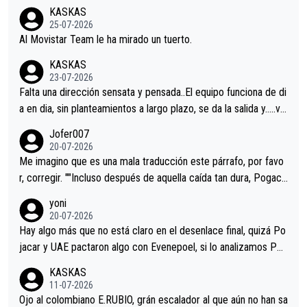
co resultado.Acepto apuestas………Suerte
KASKAS
25-07-2026
Al Movistar Team le ha mirado un tuerto.
KASKAS
23-07-2026
Falta una dirección sensata y pensada..El equipo funciona de di
a en dia, sin planteamientos a largo plazo, se da la salida y…..ve
remos qué pasa.Hecho de menos esos directores , Langarica,
Jofer007
Minguez, Velez etc etc.Me da pena vivir estos momentos tan
20-07-2026
tristes sin victorias.
Me imagino que es una mala traducción este párrafo, por favo
r, corregir. ""Incluso después de aquella caída tan dura, Pogaca
r volvió a atacarle en un descenso durante el Giro y Vingegaard
yoni
permaneció pegado a su rueda. Parecía increíble la forma en l
20-07-2026
a que era capaz de controlar el miedo", recordó."
Hay algo más que no está claro en el desenlace final, quizá Po
jacar y UAE pactaron algo con Evenepoel, si lo analizamos Poj
acar no sprintó a tope y de hecho los últimos metros entra cas
KASKAS
i sin pedalear, luego está el saludo con Evenepoel dándose la
11-07-2026
mano de una manera muy fraternal, más allá de los típicos toqu
Ojo al colombiano E.RUBIO, grán escalador al que aún no han sa