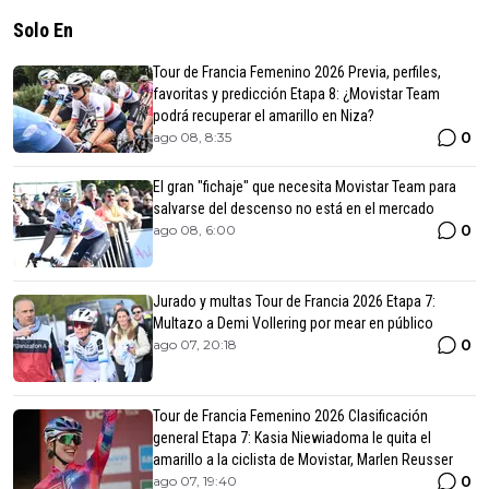
Solo En
Tour de Francia Femenino 2026 Previa, perfiles,
favoritas y predicción Etapa 8: ¿Movistar Team
podrá recuperar el amarillo en Niza?
0
ago 08, 8:35
El gran "fichaje" que necesita Movistar Team para
salvarse del descenso no está en el mercado
0
ago 08, 6:00
Jurado y multas Tour de Francia 2026 Etapa 7:
Multazo a Demi Vollering por mear en público
0
ago 07, 20:18
Tour de Francia Femenino 2026 Clasificación
general Etapa 7: Kasia Niewiadoma le quita el
amarillo a la ciclista de Movistar, Marlen Reusser
0
ago 07, 19:40