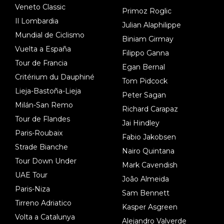
Veneto Classic
Primoz Roglic
Il Lombardia
Julian Alaphilippe
Mundial de Ciclismo
Biniam Girmay
Vuelta a España
Filippo Ganna
Tour de Francia
Egan Bernal
Critérium du Dauphiné
Tom Pidcock
Lieja-Bastoña-Lieja
Peter Sagan
Milán-San Remo
Richard Carapaz
Tour de Flandes
Jai Hindley
Paris-Roubaix
Fabio Jakobsen
Strade Bianche
Nairo Quintana
Tour Down Under
Mark Cavendish
UAE Tour
João Almeida
Paris-Niza
Sam Bennett
Tirreno Adriatico
Kasper Asgreen
Volta a Catalunya
Alejandro Valverde