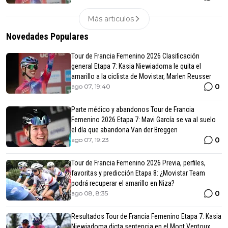
Más articulos
Novedades Populares
Tour de Francia Femenino 2026 Clasificación
general Etapa 7: Kasia Niewiadoma le quita el
amarillo a la ciclista de Movistar, Marlen Reusser
0
ago 07, 19:40
Parte médico y abandonos Tour de Francia
Femenino 2026 Etapa 7: Mavi García se va al suelo
el día que abandona Van der Breggen
0
ago 07, 19:23
Tour de Francia Femenino 2026 Previa, perfiles,
favoritas y predicción Etapa 8: ¿Movistar Team
podrá recuperar el amarillo en Niza?
0
ago 08, 8:35
Resultados Tour de Francia Femenino Etapa 7: Kasia
Niewiadoma dicta sentencia en el Mont Ventoux,