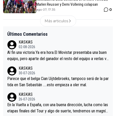
Marlen Reusser y Demi Vollering colapsan
0
ago 07, 17:35
Más articulos
Últimos Comentarios
KASKAS
02-08-2026
Al fin una victoria.Ya era hora.El Movistar presentaba una buen
equipo, pero aparte del ganador el resto del equipo a verlas ve
nir.Repito aqui falta algo , y no es precisamente los corredore
KASKAS
s.La única buena noticia es la mejoría de Enric Más en San Seb
30-07-2026
astian.Si en la Vuelta a Burgos sigue la mejoría, podríamos ten
Parece que el belga Cian Uijtdebroeks, tampoco será de la par
er alguna sorpresa en la Vuelta.Ojalá.
tida en San Sebastián …..esto empieza a oler mal.
KASKAS
26-07-2026
En la Vuelta a España, con una buena dirección, lucha como las
etapas finales del Tour y algo de suerte, tendremos un magnífi