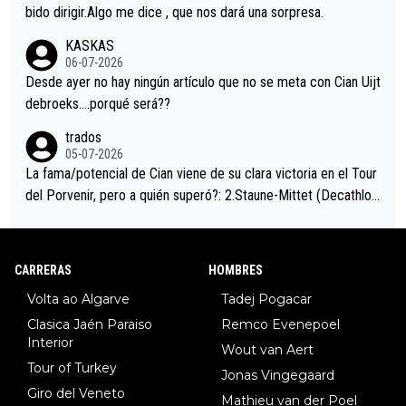
es en el hombro con que saludaba a Vingegard. Ahí hubo una in
bido dirigir.Algo me dice , que nos dará una sorpresa.
trahistoria que nunca sabremos. Quién mucho abarca poco apri
KASKAS
eta, a ver si por querer poner a Del Toro con calzador en posi
06-07-2026
ción de podio UAE y Pojacar se van complicar el tour.
Desde ayer no hay ningún artículo que no se meta con Cian Uijt
debroeks….porqué será??
trados
05-07-2026
La fama/potencial de Cian viene de su clara victoria en el Tour
del Porvenir, pero a quién superó?: 2.Staune-Mittet (Decathlon,
34º en el pasado Giro), 3.Hessmann (sí, Hessmann...), 4.Ryan (E
DF), 5.Piganzoli (Visma), 6.Fancellu (Ukyo), 7.Wilksch (Tudor),
8.Lenny Martinez (Bahrein), 9. Van Belle (Visma), 10. Vacek (Li
CARRERAS
HOMBRES
dl). A tiempo vista se obtiene mucha información...
Volta ao Algarve
Tadej Pogacar
Clasica Jaén Paraiso
Remco Evenepoel
Interior
Wout van Aert
Tour of Turkey
Jonas Vingegaard
Giro del Veneto
Mathieu van der Poel