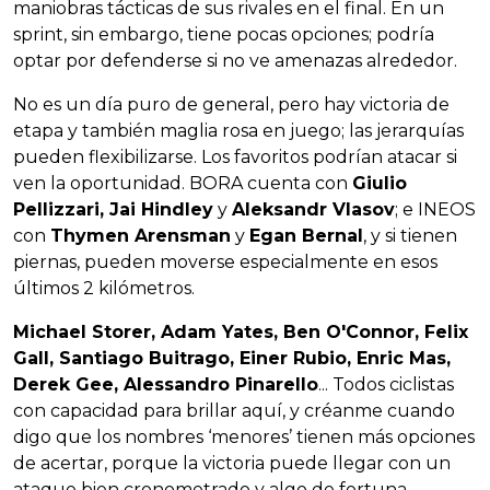
maniobras tácticas de sus rivales en el final. En un
sprint, sin embargo, tiene pocas opciones; podría
optar por defenderse si no ve amenazas alrededor.
No es un día puro de general, pero hay victoria de
etapa y también maglia rosa en juego; las jerarquías
pueden flexibilizarse. Los favoritos podrían atacar si
ven la oportunidad. BORA cuenta con
Giulio
Pellizzari, Jai Hindley
y
Aleksandr Vlasov
; e INEOS
con
Thymen Arensman
y
Egan Bernal
, y si tienen
piernas, pueden moverse especialmente en esos
últimos 2 kilómetros.
Michael Storer, Adam Yates, Ben O'Connor, Felix
Gall, Santiago Buitrago, Einer Rubio, Enric Mas,
Derek Gee, Alessandro Pinarello
... Todos ciclistas
con capacidad para brillar aquí, y créanme cuando
digo que los nombres ‘menores’ tienen más opciones
de acertar, porque la victoria puede llegar con un
ataque bien cronometrado y algo de fortuna.