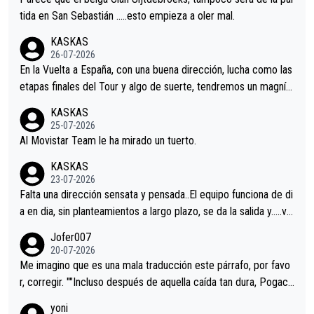
er alguna sorpresa en la Vuelta.Ojalá.
tida en San Sebastián …..esto empieza a oler mal.
KASKAS
26-07-2026
En la Vuelta a España, con una buena dirección, lucha como las
etapas finales del Tour y algo de suerte, tendremos un magnífi
co resultado.Acepto apuestas………Suerte
KASKAS
25-07-2026
Al Movistar Team le ha mirado un tuerto.
KASKAS
23-07-2026
Falta una dirección sensata y pensada..El equipo funciona de di
a en dia, sin planteamientos a largo plazo, se da la salida y…..ve
remos qué pasa.Hecho de menos esos directores , Langarica,
Jofer007
Minguez, Velez etc etc.Me da pena vivir estos momentos tan
20-07-2026
tristes sin victorias.
Me imagino que es una mala traducción este párrafo, por favo
r, corregir. ""Incluso después de aquella caída tan dura, Pogaca
r volvió a atacarle en un descenso durante el Giro y Vingegaard
yoni