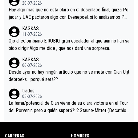
permaneció pegado a su rueda. Parecía increíble la forma en l
20-07-2026
a que era capaz de controlar el miedo", recordó."
Hay algo más que no está claro en el desenlace final, quizá Po
jacar y UAE pactaron algo con Evenepoel, si lo analizamos Poj
acar no sprintó a tope y de hecho los últimos metros entra cas
KASKAS
i sin pedalear, luego está el saludo con Evenepoel dándose la
11-07-2026
mano de una manera muy fraternal, más allá de los típicos toqu
Ojo al colombiano E.RUBIO, grán escalador al que aún no han sa
es en el hombro con que saludaba a Vingegard. Ahí hubo una in
bido dirigir.Algo me dice , que nos dará una sorpresa.
trahistoria que nunca sabremos. Quién mucho abarca poco apri
KASKAS
eta, a ver si por querer poner a Del Toro con calzador en posi
06-07-2026
ción de podio UAE y Pojacar se van complicar el tour.
Desde ayer no hay ningún artículo que no se meta con Cian Uijt
debroeks….porqué será??
trados
05-07-2026
La fama/potencial de Cian viene de su clara victoria en el Tour
del Porvenir, pero a quién superó?: 2.Staune-Mittet (Decathlon,
34º en el pasado Giro), 3.Hessmann (sí, Hessmann...), 4.Ryan (E
DF), 5.Piganzoli (Visma), 6.Fancellu (Ukyo), 7.Wilksch (Tudor),
8.Lenny Martinez (Bahrein), 9. Van Belle (Visma), 10. Vacek (Li
CARRERAS
HOMBRES