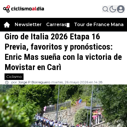
Newsletter
Carreras
Tour de France Manag
▼
Giro de Italia 2026 Etapa 16
Previa, favoritos y pronósticos:
Enric Mas sueña con la victoria de
Movistar en Carì
Ciclismo
por
Jorge P Borreguero
martes, 26 mayo 2026 en 14:28