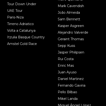
Tour Down Under
Mark Cavendish
UAE Tour
João Almeida
Paris-Niza
Sam Bennett
Tirreno Adriatico
Kasper Asgreen
Volta a Catalunya
Alejandro Valverde
Itzulia Basque Country
Geraint Thomas
Amstel Gold Race
Sepp Kuss
Jasper Philipsen
Rui Costa
Enric Mas
Juan Ayuso
Daniel Martinez
Fernando Gaviria
Pello Bilbao
Mikel Landa
Miguel Ángel López