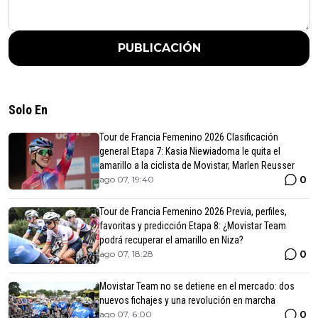
PUBLICACIÓN
Solo En
Tour de Francia Femenino 2026 Clasificación
general Etapa 7: Kasia Niewiadoma le quita el
amarillo a la ciclista de Movistar, Marlen Reusser
0
ago 07, 19:40
Tour de Francia Femenino 2026 Previa, perfiles,
favoritas y predicción Etapa 8: ¿Movistar Team
podrá recuperar el amarillo en Niza?
0
ago 07, 18:28
Movistar Team no se detiene en el mercado: dos
nuevos fichajes y una revolución en marcha
0
ago 07, 6:00