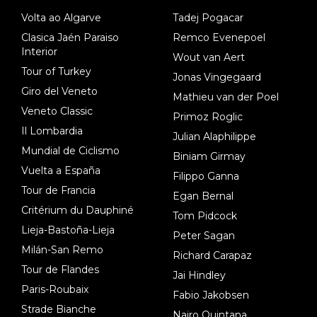
dl). A tiempo vista se obtiene mucha información...
Volta ao Algarve
Tadej Pogacar
Clasica Jaén Paraiso
Remco Evenepoel
Interior
Wout van Aert
Tour of Turkey
Jonas Vingegaard
Giro del Veneto
Mathieu van der Poel
Veneto Classic
Primoz Roglic
Il Lombardia
Julian Alaphilippe
Mundial de Ciclismo
Biniam Girmay
Vuelta a España
Filippo Ganna
Tour de Francia
Egan Bernal
Critérium du Dauphiné
Tom Pidcock
Lieja-Bastoña-Lieja
Peter Sagan
Milán-San Remo
Richard Carapaz
Tour de Flandes
Jai Hindley
Paris-Roubaix
Fabio Jakobsen
Strade Bianche
Nairo Quintana