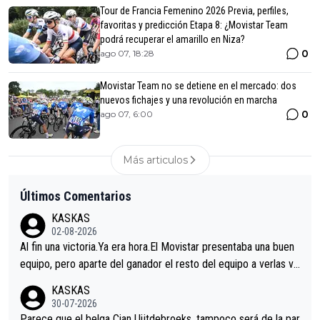
Tour de Francia Femenino 2026 Previa, perfiles,
favoritas y predicción Etapa 8: ¿Movistar Team
podrá recuperar el amarillo en Niza?
0
ago 07, 18:28
Movistar Team no se detiene en el mercado: dos
nuevos fichajes y una revolución en marcha
0
ago 07, 6:00
Más articulos
Últimos Comentarios
KASKAS
02-08-2026
Al fin una victoria.Ya era hora.El Movistar presentaba una buen
equipo, pero aparte del ganador el resto del equipo a verlas ve
nir.Repito aqui falta algo , y no es precisamente los corredore
KASKAS
s.La única buena noticia es la mejoría de Enric Más en San Seb
30-07-2026
astian.Si en la Vuelta a Burgos sigue la mejoría, podríamos ten
Parece que el belga Cian Uijtdebroeks, tampoco será de la par