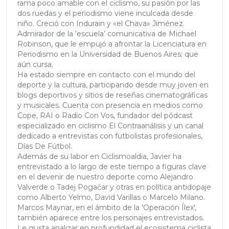
rama poco amable con el ciclismo, su pasión por las
dos ruedas y el periodismo viene inculcada desde
niño. Creció con Indurain y «el Chava» Jiménez.
Admirador de la ‘escuela’ comunicativa de Michael
Robinson, que le empujó a afrontar la Licenciatura en
Periodismo en la Universidad de Buenos Aires; que
aún cursa.
Ha estado siempre en contacto con el mundo del
deporte y la cultura, participando desde muy joven en
blogs deportivos y sitios de reseñas cinematográficas
y musicales. Cuenta con presencia en medios como
Cope, RAI o Radio Con Vos, fundador del pódcast
especializado en ciclismo El Contraanálisis y un canal
dedicado a entrevistas con futbolistas profesionales,
Días De Fútbol.
Además de su labor en Ciclismoaldia, Javier ha
entrevistado a lo largo de este tiempo a figuras clave
en el devenir de nuestro deporte como Alejandro
Valverde o Tadej Pogačar y otras en política antidopaje
como Alberto Yelmo, David Varillas o Marcelo Milano.
Marcos Maynar, en el ámbito de la 'Operación Ílex',
también aparece entre los personajes entrevistados.
Le gusta analizar en profundidad el ecosistema ciclista