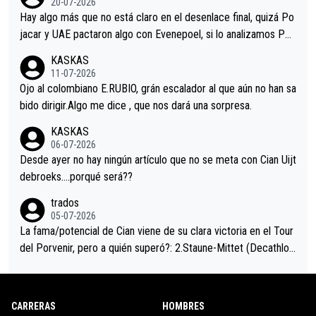
20-07-2026
a que era capaz de controlar el miedo", recordó."
Hay algo más que no está claro en el desenlace final, quizá Po
jacar y UAE pactaron algo con Evenepoel, si lo analizamos Poj
acar no sprintó a tope y de hecho los últimos metros entra cas
KASKAS
i sin pedalear, luego está el saludo con Evenepoel dándose la
11-07-2026
mano de una manera muy fraternal, más allá de los típicos toqu
Ojo al colombiano E.RUBIO, grán escalador al que aún no han sa
es en el hombro con que saludaba a Vingegard. Ahí hubo una in
bido dirigir.Algo me dice , que nos dará una sorpresa.
trahistoria que nunca sabremos. Quién mucho abarca poco apri
KASKAS
eta, a ver si por querer poner a Del Toro con calzador en posi
06-07-2026
ción de podio UAE y Pojacar se van complicar el tour.
Desde ayer no hay ningún artículo que no se meta con Cian Uijt
debroeks….porqué será??
trados
05-07-2026
La fama/potencial de Cian viene de su clara victoria en el Tour
del Porvenir, pero a quién superó?: 2.Staune-Mittet (Decathlon,
34º en el pasado Giro), 3.Hessmann (sí, Hessmann...), 4.Ryan (E
DF), 5.Piganzoli (Visma), 6.Fancellu (Ukyo), 7.Wilksch (Tudor),
8.Lenny Martinez (Bahrein), 9. Van Belle (Visma), 10. Vacek (Li
CARRERAS
HOMBRES
dl). A tiempo vista se obtiene mucha información...