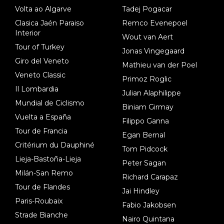
Volta ao Algarve
Tadej Pogacar
Clasica Jaén Paraiso
Remco Evenepoel
Interior
Wout van Aert
Tour of Turkey
Jonas Vingegaard
Giro del Veneto
Mathieu van der Poel
Veneto Classic
Primoz Roglic
Il Lombardia
Julian Alaphilippe
Mundial de Ciclismo
Biniam Girmay
Vuelta a España
Filippo Ganna
Tour de Francia
Egan Bernal
Critérium du Dauphiné
Tom Pidcock
Lieja-Bastoña-Lieja
Peter Sagan
Milán-San Remo
Richard Carapaz
Tour de Flandes
Jai Hindley
Paris-Roubaix
Fabio Jakobsen
Strade Bianche
Nairo Quintana