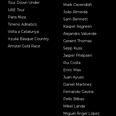
Tour Down Under
Mark Cavendish
UAE Tour
João Almeida
Paris-Niza
Sam Bennett
Tirreno Adriatico
Kasper Asgreen
Volta a Catalunya
Alejandro Valverde
Itzulia Basque Country
Geraint Thomas
Amstel Gold Race
Sepp Kuss
Jasper Philipsen
Rui Costa
Enric Mas
Juan Ayuso
Daniel Martinez
Fernando Gaviria
Pello Bilbao
Mikel Landa
Miguel Ángel López