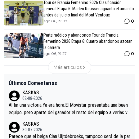
Tour de Francia Femenino 2026 Clasificación
general Etapa 6: Marlen Reusser aguanta el amarillo
antes del juicio final del Mont Ventoux
0
ago 06, 19:07
Parte médico y abandonos Tour de Francia
Femenino 2026 Etapa 6: Cuatro abandonos azotan
la carrera
0
ago 06, 19:27
Más articulos
Últimos Comentarios
KASKAS
02-08-2026
Al fin una victoria.Ya era hora.El Movistar presentaba una buen
equipo, pero aparte del ganador el resto del equipo a verlas ve
nir.Repito aqui falta algo , y no es precisamente los corredore
KASKAS
s.La única buena noticia es la mejoría de Enric Más en San Seb
30-07-2026
astian.Si en la Vuelta a Burgos sigue la mejoría, podríamos ten
Parece que el belga Cian Uijtdebroeks, tampoco será de la par