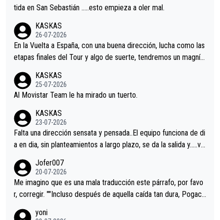
er alguna sorpresa en la Vuelta.Ojalá.
tida en San Sebastián …..esto empieza a oler mal.
KASKAS
26-07-2026
En la Vuelta a España, con una buena dirección, lucha como las
etapas finales del Tour y algo de suerte, tendremos un magnífi
co resultado.Acepto apuestas………Suerte
KASKAS
25-07-2026
Al Movistar Team le ha mirado un tuerto.
KASKAS
23-07-2026
Falta una dirección sensata y pensada..El equipo funciona de di
a en dia, sin planteamientos a largo plazo, se da la salida y…..ve
remos qué pasa.Hecho de menos esos directores , Langarica,
Jofer007
Minguez, Velez etc etc.Me da pena vivir estos momentos tan
20-07-2026
tristes sin victorias.
Me imagino que es una mala traducción este párrafo, por favo
r, corregir. ""Incluso después de aquella caída tan dura, Pogaca
r volvió a atacarle en un descenso durante el Giro y Vingegaard
yoni
permaneció pegado a su rueda. Parecía increíble la forma en l