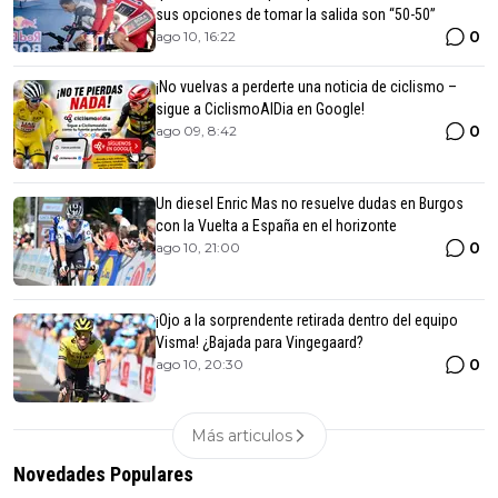
sus opciones de tomar la salida son “50-50”
0
ago 10, 16:22
¡No vuelvas a perderte una noticia de ciclismo –
sigue a CiclismoAlDia en Google!
0
ago 09, 8:42
Un diesel Enric Mas no resuelve dudas en Burgos
con la Vuelta a España en el horizonte
0
ago 10, 21:00
¡Ojo a la sorprendente retirada dentro del equipo
Visma! ¿Bajada para Vingegaard?
0
ago 10, 20:30
Más articulos
Novedades Populares