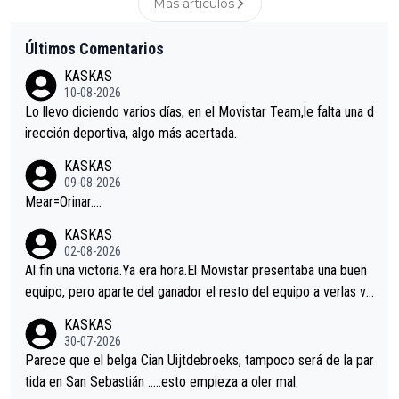
Más articulos
Últimos Comentarios
KASKAS
10-08-2026
Lo llevo diciendo varios días, en el Movistar Team,le falta una d
irección deportiva, algo más acertada.
KASKAS
09-08-2026
Mear=Orinar….
KASKAS
02-08-2026
Al fin una victoria.Ya era hora.El Movistar presentaba una buen
equipo, pero aparte del ganador el resto del equipo a verlas ve
nir.Repito aqui falta algo , y no es precisamente los corredore
KASKAS
s.La única buena noticia es la mejoría de Enric Más en San Seb
30-07-2026
astian.Si en la Vuelta a Burgos sigue la mejoría, podríamos ten
Parece que el belga Cian Uijtdebroeks, tampoco será de la par
er alguna sorpresa en la Vuelta.Ojalá.
tida en San Sebastián …..esto empieza a oler mal.