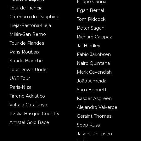
Filippo Ganna
Tour de Francia
Egan Bernal
Critérium du Dauphiné
Tom Pidcock
Lieja-Bastoña-Lieja
Peter Sagan
Milán-San Remo
Richard Carapaz
Tour de Flandes
Jai Hindley
Paris-Roubaix
Fabio Jakobsen
Strade Bianche
Nairo Quintana
Tour Down Under
Mark Cavendish
UAE Tour
João Almeida
Paris-Niza
Sam Bennett
Tirreno Adriatico
Kasper Asgreen
Volta a Catalunya
Alejandro Valverde
Itzulia Basque Country
Geraint Thomas
Amstel Gold Race
Sepp Kuss
Jasper Philipsen