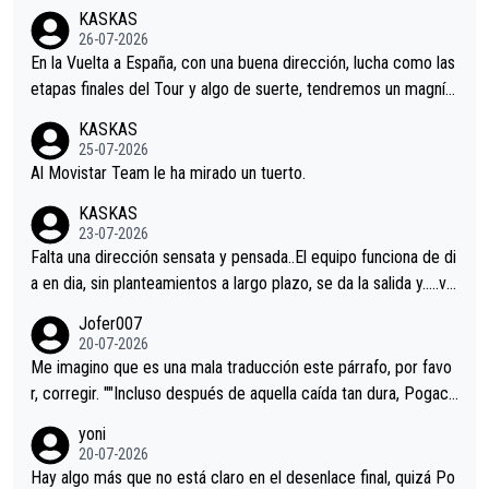
KASKAS
26-07-2026
En la Vuelta a España, con una buena dirección, lucha como las
etapas finales del Tour y algo de suerte, tendremos un magnífi
co resultado.Acepto apuestas………Suerte
KASKAS
25-07-2026
Al Movistar Team le ha mirado un tuerto.
KASKAS
23-07-2026
Falta una dirección sensata y pensada..El equipo funciona de di
a en dia, sin planteamientos a largo plazo, se da la salida y…..ve
remos qué pasa.Hecho de menos esos directores , Langarica,
Jofer007
Minguez, Velez etc etc.Me da pena vivir estos momentos tan
20-07-2026
tristes sin victorias.
Me imagino que es una mala traducción este párrafo, por favo
r, corregir. ""Incluso después de aquella caída tan dura, Pogaca
r volvió a atacarle en un descenso durante el Giro y Vingegaard
yoni
permaneció pegado a su rueda. Parecía increíble la forma en l
20-07-2026
a que era capaz de controlar el miedo", recordó."
Hay algo más que no está claro en el desenlace final, quizá Po