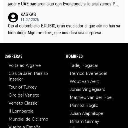
jacar y UAE pactaron algo con Evenepoel, si lo analizamos Poj
acar no sprintó a tope y de hecho los últimos metros entra cas
KASKAS
i sin pedalear, luego está el saludo con Evenepoel dándose la
11-07-2026
mano de una manera muy fraternal, más allá de los típicos toqu
Ojo al colombiano E.RUBIO, grán escalador al que aún no han sa
es en el hombro con que saludaba a Vingegard. Ahí hubo una in
bido dirigir.Algo me dice , que nos dará una sorpresa.
trahistoria que nunca sabremos. Quién mucho abarca poco apri
eta, a ver si por querer poner a Del Toro con calzador en posi
ción de podio UAE y Pojacar se van complicar el tour.
CARRERAS
HOMBRES
Volta ao Algarve
Tadej Pogacar
Clasica Jaén Paraiso
Remco Evenepoel
Interior
Wout van Aert
Tour of Turkey
Jonas Vingegaard
Giro del Veneto
Mathieu van der Poel
Veneto Classic
Primoz Roglic
Il Lombardia
Julian Alaphilippe
Mundial de Ciclismo
Biniam Girmay
Vuelta a España