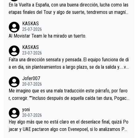
En la Vuelta a España, con una buena dirección, lucha como las
etapas finales del Tour y algo de suerte, tendremos un magnífi
co resultado.Acepto apuestas………Suerte
KASKAS
25-07-2026
Al Movistar Team le ha mirado un tuerto.
KASKAS
23-07-2026
Falta una dirección sensata y pensada..El equipo funciona de di
a en dia, sin planteamientos a largo plazo, se da la salida y…..ve
remos qué pasa.Hecho de menos esos directores , Langarica,
Jofer007
Minguez, Velez etc etc.Me da pena vivir estos momentos tan
20-07-2026
tristes sin victorias.
Me imagino que es una mala traducción este párrafo, por favo
r, corregir. ""Incluso después de aquella caída tan dura, Pogaca
r volvió a atacarle en un descenso durante el Giro y Vingegaard
yoni
permaneció pegado a su rueda. Parecía increíble la forma en l
20-07-2026
a que era capaz de controlar el miedo", recordó."
Hay algo más que no está claro en el desenlace final, quizá Po
jacar y UAE pactaron algo con Evenepoel, si lo analizamos Poj
acar no sprintó a tope y de hecho los últimos metros entra cas