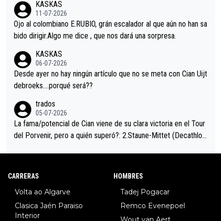
KASKAS
i sin pedalear, luego está el saludo con Evenepoel dándose la
11-07-2026
mano de una manera muy fraternal, más allá de los típicos toqu
Ojo al colombiano E.RUBIO, grán escalador al que aún no han sa
es en el hombro con que saludaba a Vingegard. Ahí hubo una in
bido dirigir.Algo me dice , que nos dará una sorpresa.
trahistoria que nunca sabremos. Quién mucho abarca poco apri
KASKAS
eta, a ver si por querer poner a Del Toro con calzador en posi
06-07-2026
ción de podio UAE y Pojacar se van complicar el tour.
Desde ayer no hay ningún artículo que no se meta con Cian Uijt
debroeks….porqué será??
trados
05-07-2026
La fama/potencial de Cian viene de su clara victoria en el Tour
del Porvenir, pero a quién superó?: 2.Staune-Mittet (Decathlon,
34º en el pasado Giro), 3.Hessmann (sí, Hessmann...), 4.Ryan (E
DF), 5.Piganzoli (Visma), 6.Fancellu (Ukyo), 7.Wilksch (Tudor),
8.Lenny Martinez (Bahrein), 9. Van Belle (Visma), 10. Vacek (Li
CARRERAS
HOMBRES
dl). A tiempo vista se obtiene mucha información...
Volta ao Algarve
Tadej Pogacar
Clasica Jaén Paraiso
Remco Evenepoel
Interior
Wout van Aert