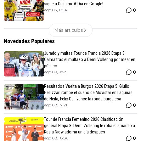
sigue a CiclismoAlDia en Google!
0
ago 03, 13:14
Más articulos
Novedades Populares
Jurado y multas Tour de Francia 2026 Etapa 8:
Calma tras el multazo a Demi Vollering por mear en
público
0
ago 09, 9:52
Resultados Vuelta a Burgos 2026 Etapa 5: Giulio
Pellizzari rompe el sueño de Movistar en Lagunas
de Neila, Felix Gall vence la ronda burgalesa
0
ago 08, 17:21
Tour de Francia Femenino 2026 Clasificación
general Etapa 8: Demi Vollering le roba el amarillo a
Kasia Niewiadoma un día después
0
ago 08, 18:36