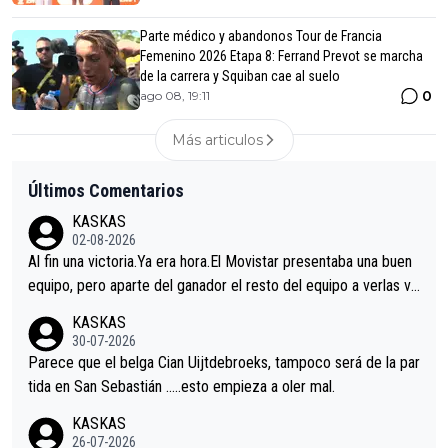
Parte médico y abandonos Tour de Francia
Femenino 2026 Etapa 8: Ferrand Prevot se marcha
de la carrera y Squiban cae al suelo
0
ago 08, 19:11
Más articulos
Últimos Comentarios
KASKAS
02-08-2026
Al fin una victoria.Ya era hora.El Movistar presentaba una buen
equipo, pero aparte del ganador el resto del equipo a verlas ve
nir.Repito aqui falta algo , y no es precisamente los corredore
KASKAS
s.La única buena noticia es la mejoría de Enric Más en San Seb
30-07-2026
astian.Si en la Vuelta a Burgos sigue la mejoría, podríamos ten
Parece que el belga Cian Uijtdebroeks, tampoco será de la par
er alguna sorpresa en la Vuelta.Ojalá.
tida en San Sebastián …..esto empieza a oler mal.
KASKAS
26-07-2026