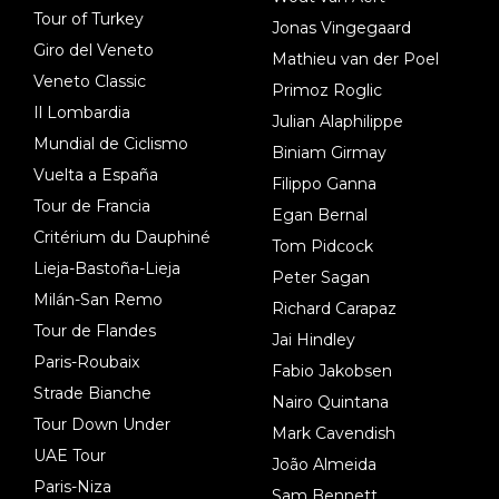
Tour of Turkey
Jonas Vingegaard
Giro del Veneto
Mathieu van der Poel
Veneto Classic
Primoz Roglic
Il Lombardia
Julian Alaphilippe
Mundial de Ciclismo
Biniam Girmay
Vuelta a España
Filippo Ganna
Tour de Francia
Egan Bernal
Critérium du Dauphiné
Tom Pidcock
Lieja-Bastoña-Lieja
Peter Sagan
Milán-San Remo
Richard Carapaz
Tour de Flandes
Jai Hindley
Paris-Roubaix
Fabio Jakobsen
Strade Bianche
Nairo Quintana
Tour Down Under
Mark Cavendish
UAE Tour
João Almeida
Paris-Niza
Sam Bennett