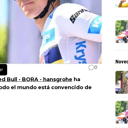
Noved
0
e!
ed Bull - BORA - hansgrohe
ha
todo el mundo está convencido de