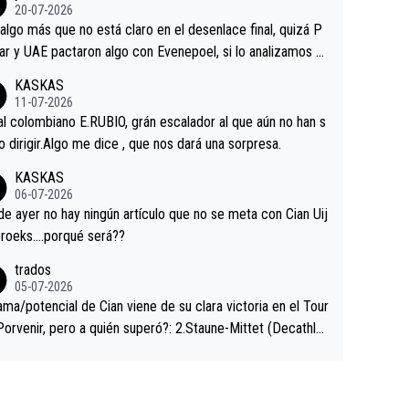
ermaneció pegado a su rueda. Parecía increíble la forma
20-07-2026
a que era capaz de controlar el miedo", recordó."
algo más que no está claro en el desenlace final, quizá P
ar y UAE pactaron algo con Evenepoel, si lo analizamos P
ar no sprintó a tope y de hecho los últimos metros entra
KASKAS
 sin pedalear, luego está el saludo con Evenepoel dándose
11-07-2026
ano de una manera muy fraternal, más allá de los típicos t
al colombiano E.RUBIO, grán escalador al que aún no han s
s en el hombro con que saludaba a Vingegard. Ahí hubo u
abido dirigir.Algo me dice , que nos dará una sorpresa.
ntrahistoria que nunca sabremos. Quién mucho abarca poc
KASKAS
rieta, a ver si por querer poner a Del Toro con calzador e
06-07-2026
sición de podio UAE y Pojacar se van complicar el tour.
 ayer no hay ningún artículo que no se meta con Cian Uij
roeks….porqué será??
trados
05-07-2026
ama/potencial de Cian viene de su clara victoria en el Tour
Porvenir, pero a quién superó?: 2.Staune-Mittet (Decathlo
4º en el pasado Giro), 3.Hessmann (sí, Hessmann...), 4.Rya
DF), 5.Piganzoli (Visma), 6.Fancellu (Ukyo), 7.Wilksch (Tud
 8.Lenny Martinez (Bahrein), 9. Van Belle (Visma), 10. Vace