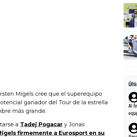
Últ
rsten Migels cree que el superequipo
tencial ganador del Tour de la estrella
Al f
mbre más grande.
equi
enir
ntarse a
Tadej Pogacar
y Jonas
es.L
Migels firmemente a Eurosport en su
ebas
Pare