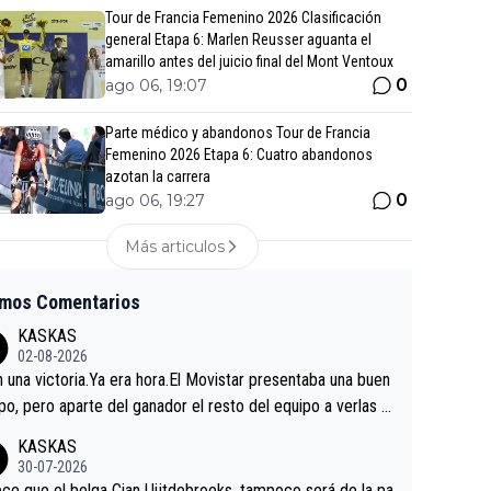
Tour de Francia Femenino 2026 Clasificación
general Etapa 6: Marlen Reusser aguanta el
amarillo antes del juicio final del Mont Ventoux
0
ago 06, 19:07
Parte médico y abandonos Tour de Francia
Femenino 2026 Etapa 6: Cuatro abandonos
azotan la carrera
0
ago 06, 19:27
Más articulos
imos Comentarios
KASKAS
02-08-2026
in una victoria.Ya era hora.El Movistar presentaba una buen
po, pero aparte del ganador el resto del equipo a verlas v
.Repito aqui falta algo , y no es precisamente los corredor
KASKAS
a única buena noticia es la mejoría de Enric Más en San S
30-07-2026
tian.Si en la Vuelta a Burgos sigue la mejoría, podríamos t
ce que el belga Cian Uijtdebroeks, tampoco será de la pa