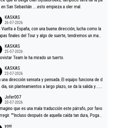
 alguna sorpresa en la Vuelta.Ojalá.
a en San Sebastián …..esto empieza a oler mal.
KASKAS
26-07-2026
a Vuelta a España, con una buena dirección, lucha como la
apas finales del Tour y algo de suerte, tendremos un magn
o resultado.Acepto apuestas………Suerte
KASKAS
25-07-2026
ovistar Team le ha mirado un tuerto.
KASKAS
23-07-2026
a una dirección sensata y pensada..El equipo funciona de d
n dia, sin planteamientos a largo plazo, se da la salida y…..v
os qué pasa.Hecho de menos esos directores , Langaric
Jofer007
inguez, Velez etc etc.Me da pena vivir estos momentos t
20-07-2026
istes sin victorias.
magino que es una mala traducción este párrafo, por favo
orregir. ""Incluso después de aquella caída tan dura, Pogac
olvió a atacarle en un descenso durante el Giro y Vingegaa
yoni