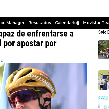
nce Manager
Resultados
Calendario
Movistar Te
▼
apaz de enfrentarse a
Solo 
l por apostar por
12