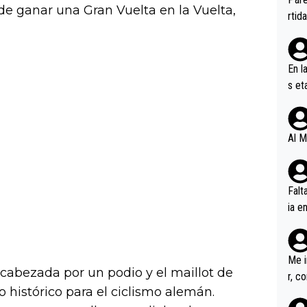
e ganar una Gran Vuelta en la Vuelta,
ener
rtid
En l
s et
ífic
Al M
Falt
ia e
erem
a, M
an tr
Me i
cabezada por un podio y el maillot de
r, c
 histórico para el ciclismo alemán.
ar v