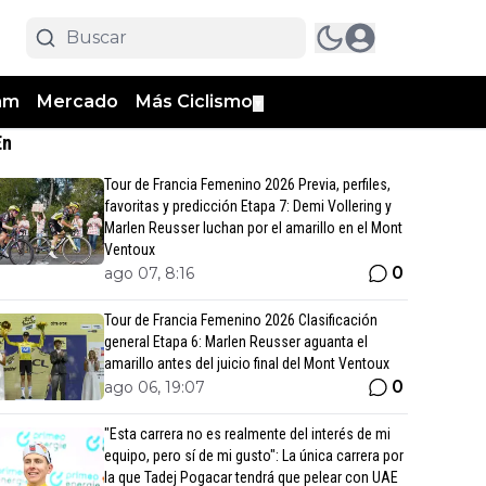
am
Mercado
Más Ciclismo
▼
En
Tour de Francia Femenino 2026 Previa, perfiles,
favoritas y predicción Etapa 7: Demi Vollering y
Marlen Reusser luchan por el amarillo en el Mont
Ventoux
0
ago 07, 8:16
Tour de Francia Femenino 2026 Clasificación
general Etapa 6: Marlen Reusser aguanta el
amarillo antes del juicio final del Mont Ventoux
0
ago 06, 19:07
"Esta carrera no es realmente del interés de mi
equipo, pero sí de mi gusto": La única carrera por
la que Tadej Pogacar tendrá que pelear con UAE