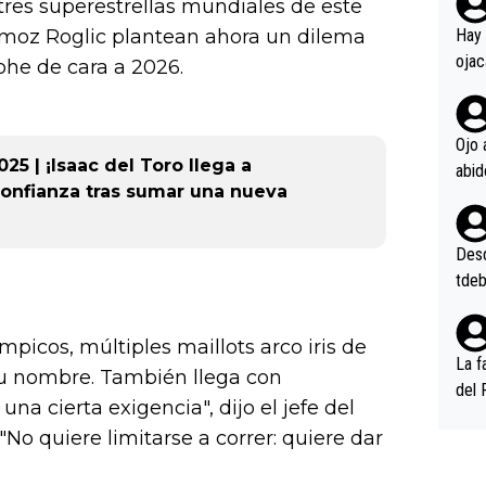
rd p
tres superestrellas mundiales de este
en l
imoz Roglic plantean ahora un dilema
Hay 
ojac
ohe de cara a 2026.
ojac
casi
la m
Ojo 
5 | ¡Isaac del Toro llega a
oque
onfianza tras sumar una nueva
na i
o ap
n po
Desde
tdeb
mpicos, múltiples maillots arco iris de
La f
a su nombre. También llega con
del 
na cierta exigencia", dijo el jefe del
n, 3
"No quiere limitarse a correr: quiere dar
n (E
or),