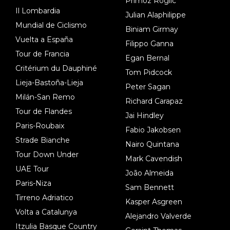
Primoz Roglic
Il Lombardia
Julian Alaphilippe
Mundial de Ciclismo
Biniam Girmay
Vuelta a España
Filippo Ganna
Tour de Francia
Egan Bernal
Critérium du Dauphiné
Tom Pidcock
Lieja-Bastoña-Lieja
Peter Sagan
Milán-San Remo
Richard Carapaz
Tour de Flandes
Jai Hindley
Paris-Roubaix
Fabio Jakobsen
Strade Bianche
Nairo Quintana
Tour Down Under
Mark Cavendish
UAE Tour
João Almeida
Paris-Niza
Sam Bennett
Tirreno Adriatico
Kasper Asgreen
Volta a Catalunya
Alejandro Valverde
Itzulia Basque Country