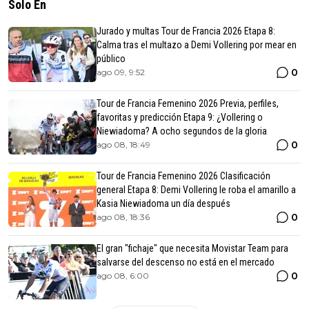
Solo En
Jurado y multas Tour de Francia 2026 Etapa 8:
Calma tras el multazo a Demi Vollering por mear en
público
0
ago 09, 9:52
Tour de Francia Femenino 2026 Previa, perfiles,
favoritas y predicción Etapa 9: ¿Vollering o
Niewiadoma? A ocho segundos de la gloria
0
ago 08, 18:49
Tour de Francia Femenino 2026 Clasificación
general Etapa 8: Demi Vollering le roba el amarillo a
Kasia Niewiadoma un día después
0
ago 08, 18:36
El gran "fichaje" que necesita Movistar Team para
salvarse del descenso no está en el mercado
0
ago 08, 6:00