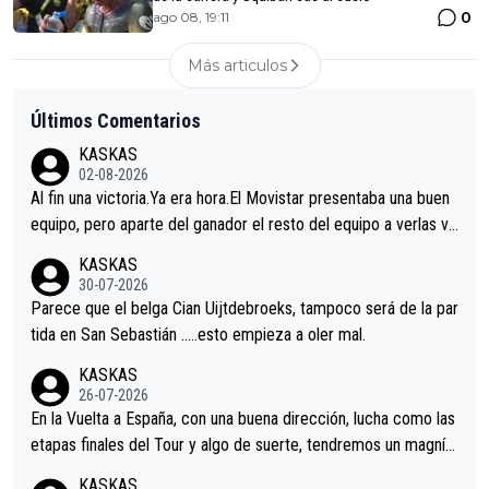
0
ago 08, 19:11
Más articulos
Últimos Comentarios
KASKAS
02-08-2026
Al fin una victoria.Ya era hora.El Movistar presentaba una buen
equipo, pero aparte del ganador el resto del equipo a verlas ve
nir.Repito aqui falta algo , y no es precisamente los corredore
KASKAS
s.La única buena noticia es la mejoría de Enric Más en San Seb
30-07-2026
astian.Si en la Vuelta a Burgos sigue la mejoría, podríamos ten
Parece que el belga Cian Uijtdebroeks, tampoco será de la par
er alguna sorpresa en la Vuelta.Ojalá.
tida en San Sebastián …..esto empieza a oler mal.
KASKAS
26-07-2026
En la Vuelta a España, con una buena dirección, lucha como las
etapas finales del Tour y algo de suerte, tendremos un magnífi
co resultado.Acepto apuestas………Suerte
KASKAS