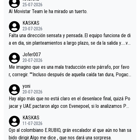
25-07-2026
Al Movistar Team le ha mirado un tuerto.
KASKAS
23-07-2026
Falta una dirección sensata y pensada..El equipo funciona de di
a en dia, sin planteamientos a largo plazo, se da la salida y…..ve
remos qué pasa.Hecho de menos esos directores , Langarica,
Jofer007
Minguez, Velez etc etc.Me da pena vivir estos momentos tan
20-07-2026
tristes sin victorias.
Me imagino que es una mala traducción este párrafo, por favo
r, corregir. ""Incluso después de aquella caída tan dura, Pogaca
r volvió a atacarle en un descenso durante el Giro y Vingegaard
yoni
permaneció pegado a su rueda. Parecía increíble la forma en l
20-07-2026
a que era capaz de controlar el miedo", recordó."
Hay algo más que no está claro en el desenlace final, quizá Po
jacar y UAE pactaron algo con Evenepoel, si lo analizamos Poj
acar no sprintó a tope y de hecho los últimos metros entra cas
KASKAS
i sin pedalear, luego está el saludo con Evenepoel dándose la
11-07-2026
mano de una manera muy fraternal, más allá de los típicos toqu
Ojo al colombiano E.RUBIO, grán escalador al que aún no han sa
es en el hombro con que saludaba a Vingegard. Ahí hubo una in
bido dirigir.Algo me dice , que nos dará una sorpresa.