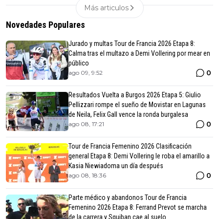
Más articulos
Novedades Populares
Jurado y multas Tour de Francia 2026 Etapa 8:
Calma tras el multazo a Demi Vollering por mear en
público
0
ago 09, 9:52
Resultados Vuelta a Burgos 2026 Etapa 5: Giulio
Pellizzari rompe el sueño de Movistar en Lagunas
de Neila, Felix Gall vence la ronda burgalesa
0
ago 08, 17:21
Tour de Francia Femenino 2026 Clasificación
general Etapa 8: Demi Vollering le roba el amarillo a
Kasia Niewiadoma un día después
0
ago 08, 18:36
Parte médico y abandonos Tour de Francia
Femenino 2026 Etapa 8: Ferrand Prevot se marcha
de la carrera y Squiban cae al suelo