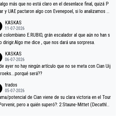
a que era capaz de controlar el miedo", recordó."
algo más que no está claro en el desenlace final, quizá P
ar y UAE pactaron algo con Evenepoel, si lo analizamos P
ar no sprintó a tope y de hecho los últimos metros entra
KASKAS
 sin pedalear, luego está el saludo con Evenepoel dándose
11-07-2026
ano de una manera muy fraternal, más allá de los típicos t
al colombiano E.RUBIO, grán escalador al que aún no han s
s en el hombro con que saludaba a Vingegard. Ahí hubo u
abido dirigir.Algo me dice , que nos dará una sorpresa.
ntrahistoria que nunca sabremos. Quién mucho abarca poc
KASKAS
rieta, a ver si por querer poner a Del Toro con calzador e
06-07-2026
sición de podio UAE y Pojacar se van complicar el tour.
 ayer no hay ningún artículo que no se meta con Cian Uij
roeks….porqué será??
trados
05-07-2026
ama/potencial de Cian viene de su clara victoria en el Tour
Porvenir, pero a quién superó?: 2.Staune-Mittet (Decathlo
4º en el pasado Giro), 3.Hessmann (sí, Hessmann...), 4.Rya
DF), 5.Piganzoli (Visma), 6.Fancellu (Ukyo), 7.Wilksch (Tud
 8.Lenny Martinez (Bahrein), 9. Van Belle (Visma), 10. Vace
idl). A tiempo vista se obtiene mucha información...