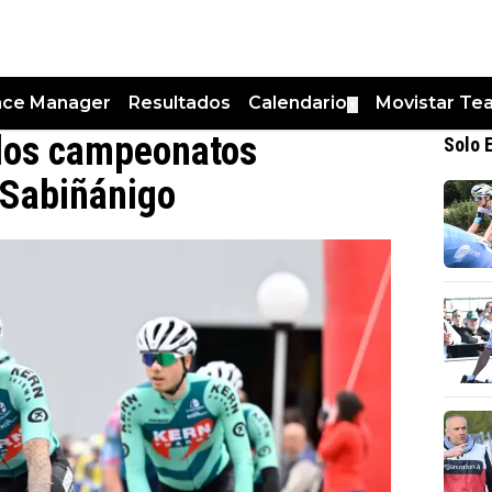
nce Manager
Resultados
Calendario
Movistar Te
▼
los campeonatos
Solo 
 Sabiñánigo