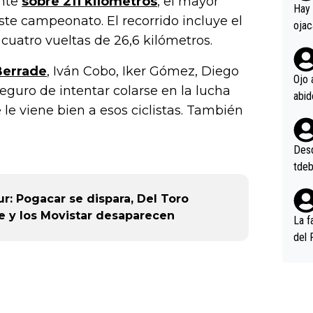
ente
sobre 211 kilómetros
, el mayor
en l
Hay 
ste campeonato. El recorrido incluye el
ojac
 cuatro vueltas de 26,6 kilómetros.
ojac
casi
Berrade
, Iván Cobo, Iker Gómez, Diego
la m
Ojo 
eguro de intentar colarse en la lucha
oque
na i
le viene bien a esos ciclistas. También
o ap
n po
Desde
tdeb
: Pogacar se dispara, Del Toro
e y los Movistar desaparecen
La f
del 
n, 3
n (E
or),
k (L