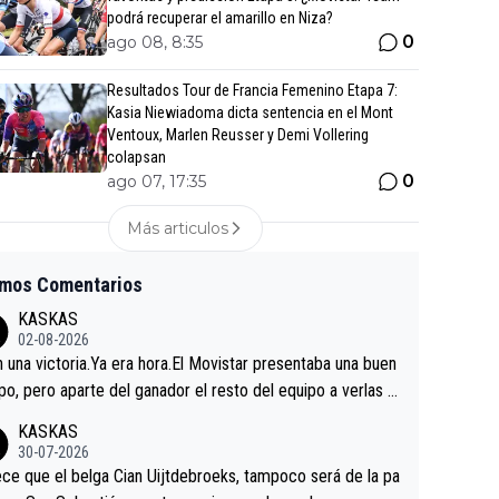
podrá recuperar el amarillo en Niza?
0
ago 08, 8:35
Resultados Tour de Francia Femenino Etapa 7:
Kasia Niewiadoma dicta sentencia en el Mont
Ventoux, Marlen Reusser y Demi Vollering
colapsan
0
ago 07, 17:35
Más articulos
imos Comentarios
KASKAS
02-08-2026
in una victoria.Ya era hora.El Movistar presentaba una buen
po, pero aparte del ganador el resto del equipo a verlas v
.Repito aqui falta algo , y no es precisamente los corredor
KASKAS
a única buena noticia es la mejoría de Enric Más en San S
30-07-2026
tian.Si en la Vuelta a Burgos sigue la mejoría, podríamos t
ce que el belga Cian Uijtdebroeks, tampoco será de la pa
 alguna sorpresa en la Vuelta.Ojalá.