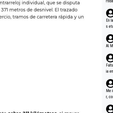
rtid
trarreloj individual, que se disputa
 371 metros de desnivel. El trazado
ercio, tramos de carretera rápida y un
En l
s et
ífic
Al M
Falt
ia e
erem
a, M
an tr
Me i
r, c
ar v
rd p