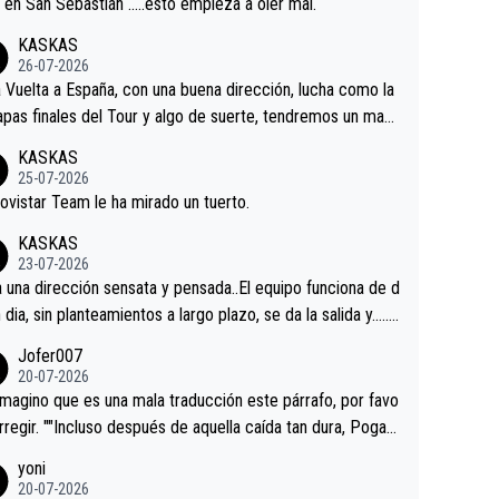
a en San Sebastián …..esto empieza a oler mal.
KASKAS
26-07-2026
a Vuelta a España, con una buena dirección, lucha como la
apas finales del Tour y algo de suerte, tendremos un magn
o resultado.Acepto apuestas………Suerte
KASKAS
25-07-2026
ovistar Team le ha mirado un tuerto.
KASKAS
23-07-2026
a una dirección sensata y pensada..El equipo funciona de d
n dia, sin planteamientos a largo plazo, se da la salida y…..v
os qué pasa.Hecho de menos esos directores , Langaric
Jofer007
inguez, Velez etc etc.Me da pena vivir estos momentos t
20-07-2026
istes sin victorias.
magino que es una mala traducción este párrafo, por favo
orregir. ""Incluso después de aquella caída tan dura, Pogac
olvió a atacarle en un descenso durante el Giro y Vingegaa
yoni
ermaneció pegado a su rueda. Parecía increíble la forma
20-07-2026