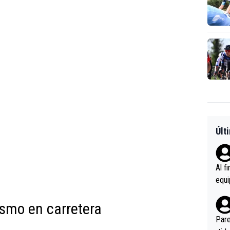
Últ
Al f
equi
enir
es.L
smo en carretera
ebas
Pare
ener