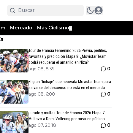
am
Mercado
Más Ciclismo
▼
En
Tour de Francia Femenino 2026 Previa, perfiles,
favoritas y predicción Etapa 8: ¿Movistar Team
podrá recuperar el amarillo en Niza?
0
ago 08, 8:35
El gran "fichaje" que necesita Movistar Team para
salvarse del descenso no está en el mercado
0
ago 08, 6:00
Jurado y multas Tour de Francia 2026 Etapa 7:
Multazo a Demi Vollering por mear en público
0
ago 07, 20:18