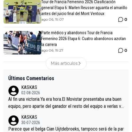
Tour de Francia Femenino 2026 Clasificación
general Etapa 6: Marlen Reusser aguanta el amarillo
antes del juicio final del Mont Ventoux
0
ago 06, 19:07
Parte médico y abandonos Tour de Francia
Femenino 2026 Etapa 6: Cuatro abandonos azotan
la carrera
0
ago 06, 19:27
Más articulos
Últimos Comentarios
KASKAS
02-08-2026
Al fin una victoria.Ya era hora.El Movistar presentaba una buen
equipo, pero aparte del ganador el resto del equipo a verlas ve
nir.Repito aqui falta algo , y no es precisamente los corredore
KASKAS
s.La única buena noticia es la mejoría de Enric Más en San Seb
30-07-2026
astian.Si en la Vuelta a Burgos sigue la mejoría, podríamos ten
Parece que el belga Cian Uijtdebroeks, tampoco será de la par