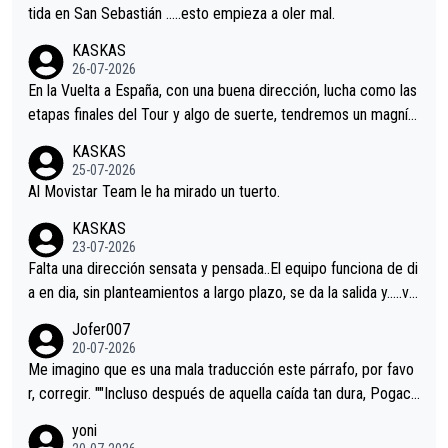
er alguna sorpresa en la Vuelta.Ojalá.
tida en San Sebastián …..esto empieza a oler mal.
KASKAS
26-07-2026
En la Vuelta a España, con una buena dirección, lucha como las
etapas finales del Tour y algo de suerte, tendremos un magnífi
co resultado.Acepto apuestas………Suerte
KASKAS
25-07-2026
Al Movistar Team le ha mirado un tuerto.
KASKAS
23-07-2026
Falta una dirección sensata y pensada..El equipo funciona de di
a en dia, sin planteamientos a largo plazo, se da la salida y…..ve
remos qué pasa.Hecho de menos esos directores , Langarica,
Jofer007
Minguez, Velez etc etc.Me da pena vivir estos momentos tan
20-07-2026
tristes sin victorias.
Me imagino que es una mala traducción este párrafo, por favo
r, corregir. ""Incluso después de aquella caída tan dura, Pogaca
r volvió a atacarle en un descenso durante el Giro y Vingegaard
yoni
permaneció pegado a su rueda. Parecía increíble la forma en l