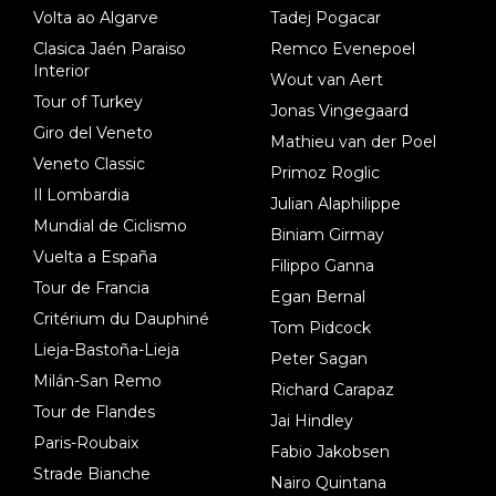
Volta ao Algarve
Tadej Pogacar
Clasica Jaén Paraiso
Remco Evenepoel
Interior
Wout van Aert
Tour of Turkey
Jonas Vingegaard
Giro del Veneto
Mathieu van der Poel
Veneto Classic
Primoz Roglic
Il Lombardia
Julian Alaphilippe
Mundial de Ciclismo
Biniam Girmay
Vuelta a España
Filippo Ganna
Tour de Francia
Egan Bernal
Critérium du Dauphiné
Tom Pidcock
Lieja-Bastoña-Lieja
Peter Sagan
Milán-San Remo
Richard Carapaz
Tour de Flandes
Jai Hindley
Paris-Roubaix
Fabio Jakobsen
Strade Bianche
Nairo Quintana