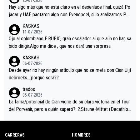
20-07-2026
a que era capaz de controlar el miedo", recordó."
Hay algo más que no está claro en el desenlace final, quizá Po
jacar y UAE pactaron algo con Evenepoel, si lo analizamos Poj
acar no sprintó a tope y de hecho los últimos metros entra cas
KASKAS
i sin pedalear, luego está el saludo con Evenepoel dándose la
11-07-2026
mano de una manera muy fraternal, más allá de los típicos toqu
Ojo al colombiano E.RUBIO, grán escalador al que aún no han sa
es en el hombro con que saludaba a Vingegard. Ahí hubo una in
bido dirigir.Algo me dice , que nos dará una sorpresa.
trahistoria que nunca sabremos. Quién mucho abarca poco apri
KASKAS
eta, a ver si por querer poner a Del Toro con calzador en posi
06-07-2026
ción de podio UAE y Pojacar se van complicar el tour.
Desde ayer no hay ningún artículo que no se meta con Cian Uijt
debroeks….porqué será??
trados
05-07-2026
La fama/potencial de Cian viene de su clara victoria en el Tour
del Porvenir, pero a quién superó?: 2.Staune-Mittet (Decathlon,
34º en el pasado Giro), 3.Hessmann (sí, Hessmann...), 4.Ryan (E
DF), 5.Piganzoli (Visma), 6.Fancellu (Ukyo), 7.Wilksch (Tudor),
8.Lenny Martinez (Bahrein), 9. Van Belle (Visma), 10. Vacek (Li
CARRERAS
HOMBRES
dl). A tiempo vista se obtiene mucha información...