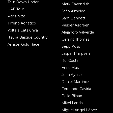
Tour Down Under
Mark Cavendish
UAE Tour
João Almeida
Paris-Niza
Sam Bennett
Tirreno Adriatico
Kasper Asgreen
Volta a Catalunya
Alejandro Valverde
Itzulia Basque Country
Geraint Thomas
Amstel Gold Race
Sepp Kuss
Jasper Philipsen
Rui Costa
Enric Mas
Juan Ayuso
Daniel Martinez
Fernando Gaviria
Pello Bilbao
Mikel Landa
Miguel Ángel López