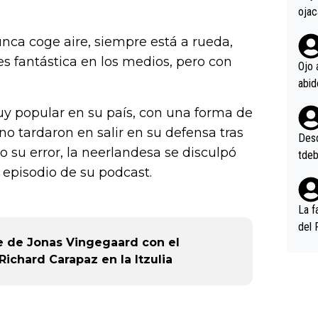
ojac
ojac
nca coge aire, siempre está a rueda,
casi
s fantástica en los medios, pero con
la m
Ojo 
oque
na i
y popular en su país, con una forma de
o ap
n po
no tardaron en salir en su defensa tras
Desde
 su error, la neerlandesa se disculpó
tdeb
episodio de su podcast.
La f
del 
e de Jonas Vingegaard con el
n, 3
Richard Carapaz en la Itzulia
n (E
or),
k (L