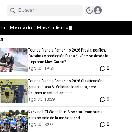
am
Mercado
Más Ciclismo
▼
En
Tour de Francia Femenino 2026 Previa, perfiles,
favoritas y predicción Etapa 6: ¿Opción desde la
fuga para Mavi García?
0
ago 05, 19:35
Tour de Francia Femenino 2026 Clasificación
general Etapa 5: Vollering lo intenta, pero
Reusser resiste el amarillo
0
ago 05, 18:59
Ranking UCI WorldTour: Movistar Team suma,
pero no sale de la mediocridad
0
ago 05, 9:07