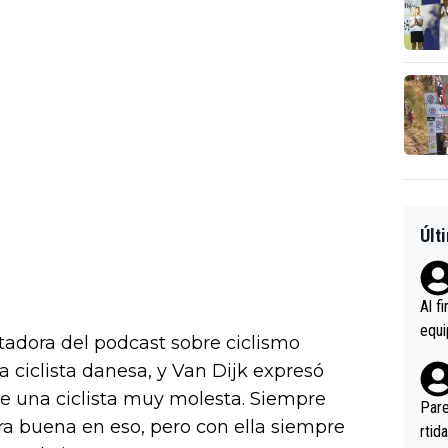
Últ
Al f
equi
tadora del podcast sobre ciclismo
enir
 ciclista danesa, y Van Dijk expresó
es.L
ece una ciclista muy molesta. Siempre
ebas
Pare
ra buena en eso, pero con ella siempre
ener
rtid