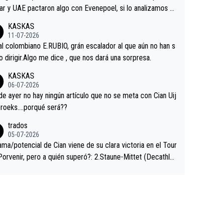
ar y UAE pactaron algo con Evenepoel, si lo analizamos P
ar no sprintó a tope y de hecho los últimos metros entra
KASKAS
 sin pedalear, luego está el saludo con Evenepoel dándose
11-07-2026
ano de una manera muy fraternal, más allá de los típicos t
al colombiano E.RUBIO, grán escalador al que aún no han s
s en el hombro con que saludaba a Vingegard. Ahí hubo u
abido dirigir.Algo me dice , que nos dará una sorpresa.
ntrahistoria que nunca sabremos. Quién mucho abarca poc
KASKAS
rieta, a ver si por querer poner a Del Toro con calzador e
06-07-2026
sición de podio UAE y Pojacar se van complicar el tour.
 ayer no hay ningún artículo que no se meta con Cian Uij
roeks….porqué será??
trados
05-07-2026
ama/potencial de Cian viene de su clara victoria en el Tour
Porvenir, pero a quién superó?: 2.Staune-Mittet (Decathlo
4º en el pasado Giro), 3.Hessmann (sí, Hessmann...), 4.Rya
DF), 5.Piganzoli (Visma), 6.Fancellu (Ukyo), 7.Wilksch (Tud
 8.Lenny Martinez (Bahrein), 9. Van Belle (Visma), 10. Vace
idl). A tiempo vista se obtiene mucha información...