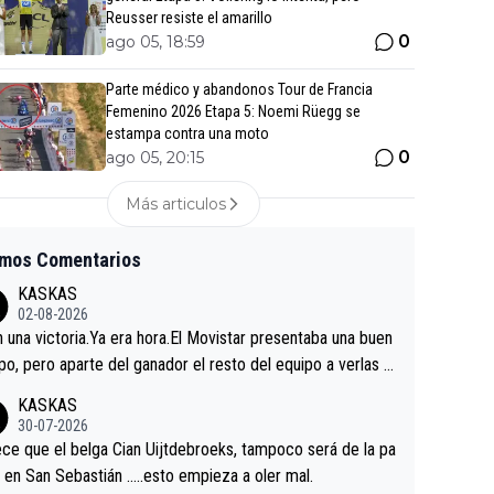
Reusser resiste el amarillo
0
ago 05, 18:59
Parte médico y abandonos Tour de Francia
Femenino 2026 Etapa 5: Noemi Rüegg se
estampa contra una moto
0
ago 05, 20:15
Más articulos
imos Comentarios
KASKAS
02-08-2026
in una victoria.Ya era hora.El Movistar presentaba una buen
po, pero aparte del ganador el resto del equipo a verlas v
.Repito aqui falta algo , y no es precisamente los corredor
KASKAS
a única buena noticia es la mejoría de Enric Más en San S
30-07-2026
tian.Si en la Vuelta a Burgos sigue la mejoría, podríamos t
ce que el belga Cian Uijtdebroeks, tampoco será de la pa
 alguna sorpresa en la Vuelta.Ojalá.
a en San Sebastián …..esto empieza a oler mal.