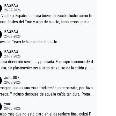
KASKAS
26-07-2026
a Vuelta a España, con una buena dirección, lucha como la
apas finales del Tour y algo de suerte, tendremos un magn
o resultado.Acepto apuestas………Suerte
KASKAS
25-07-2026
ovistar Team le ha mirado un tuerto.
KASKAS
23-07-2026
a una dirección sensata y pensada..El equipo funciona de d
n dia, sin planteamientos a largo plazo, se da la salida y…..v
os qué pasa.Hecho de menos esos directores , Langaric
Jofer007
inguez, Velez etc etc.Me da pena vivir estos momentos t
20-07-2026
istes sin victorias.
magino que es una mala traducción este párrafo, por favo
orregir. ""Incluso después de aquella caída tan dura, Pogac
olvió a atacarle en un descenso durante el Giro y Vingegaa
yoni
ermaneció pegado a su rueda. Parecía increíble la forma
20-07-2026
a que era capaz de controlar el miedo", recordó."
algo más que no está claro en el desenlace final, quizá P