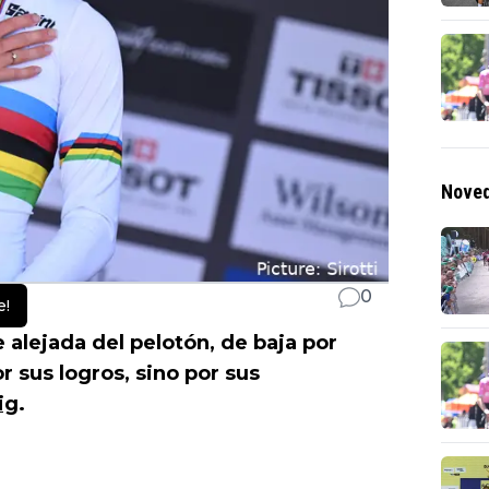
Noved
0
e!
alejada del pelotón, de baja por
r sus logros, sino por sus
ig
.