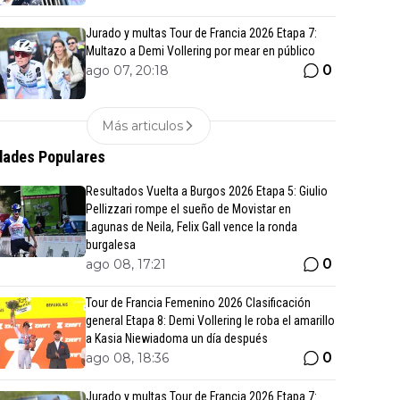
Jurado y multas Tour de Francia 2026 Etapa 7:
Multazo a Demi Vollering por mear en público
0
ago 07, 20:18
Más articulos
ades Populares
Resultados Vuelta a Burgos 2026 Etapa 5: Giulio
Pellizzari rompe el sueño de Movistar en
Lagunas de Neila, Felix Gall vence la ronda
burgalesa
0
ago 08, 17:21
Tour de Francia Femenino 2026 Clasificación
general Etapa 8: Demi Vollering le roba el amarillo
a Kasia Niewiadoma un día después
0
ago 08, 18:36
Jurado y multas Tour de Francia 2026 Etapa 7: