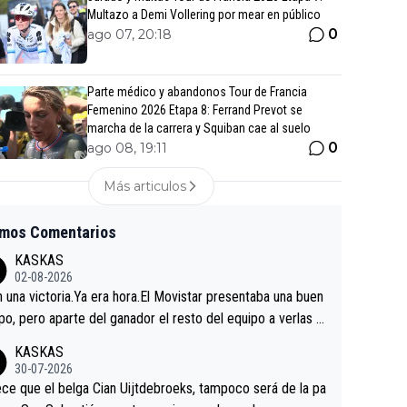
Multazo a Demi Vollering por mear en público
0
ago 07, 20:18
Parte médico y abandonos Tour de Francia
Femenino 2026 Etapa 8: Ferrand Prevot se
marcha de la carrera y Squiban cae al suelo
0
ago 08, 19:11
Más articulos
imos Comentarios
KASKAS
02-08-2026
in una victoria.Ya era hora.El Movistar presentaba una buen
po, pero aparte del ganador el resto del equipo a verlas v
.Repito aqui falta algo , y no es precisamente los corredor
KASKAS
a única buena noticia es la mejoría de Enric Más en San S
30-07-2026
tian.Si en la Vuelta a Burgos sigue la mejoría, podríamos t
ce que el belga Cian Uijtdebroeks, tampoco será de la pa
 alguna sorpresa en la Vuelta.Ojalá.