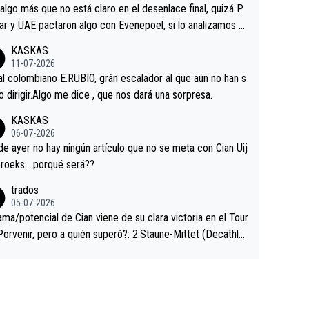
a que era capaz de controlar el miedo", recordó."
algo más que no está claro en el desenlace final, quizá P
ar y UAE pactaron algo con Evenepoel, si lo analizamos P
ar no sprintó a tope y de hecho los últimos metros entra
KASKAS
 sin pedalear, luego está el saludo con Evenepoel dándose
11-07-2026
ano de una manera muy fraternal, más allá de los típicos t
al colombiano E.RUBIO, grán escalador al que aún no han s
s en el hombro con que saludaba a Vingegard. Ahí hubo u
abido dirigir.Algo me dice , que nos dará una sorpresa.
ntrahistoria que nunca sabremos. Quién mucho abarca poc
KASKAS
rieta, a ver si por querer poner a Del Toro con calzador e
06-07-2026
sición de podio UAE y Pojacar se van complicar el tour.
 ayer no hay ningún artículo que no se meta con Cian Uij
roeks….porqué será??
trados
05-07-2026
ama/potencial de Cian viene de su clara victoria en el Tour
Porvenir, pero a quién superó?: 2.Staune-Mittet (Decathlo
4º en el pasado Giro), 3.Hessmann (sí, Hessmann...), 4.Rya
DF), 5.Piganzoli (Visma), 6.Fancellu (Ukyo), 7.Wilksch (Tud
 8.Lenny Martinez (Bahrein), 9. Van Belle (Visma), 10. Vace
idl). A tiempo vista se obtiene mucha información...