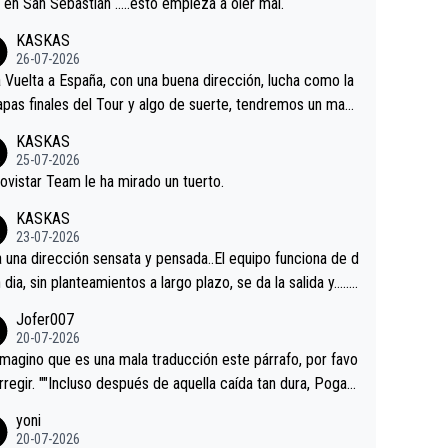
a en San Sebastián …..esto empieza a oler mal.
KASKAS
26-07-2026
a Vuelta a España, con una buena dirección, lucha como la
apas finales del Tour y algo de suerte, tendremos un magn
o resultado.Acepto apuestas………Suerte
KASKAS
25-07-2026
ovistar Team le ha mirado un tuerto.
KASKAS
23-07-2026
a una dirección sensata y pensada..El equipo funciona de d
n dia, sin planteamientos a largo plazo, se da la salida y…..v
os qué pasa.Hecho de menos esos directores , Langaric
Jofer007
inguez, Velez etc etc.Me da pena vivir estos momentos t
20-07-2026
istes sin victorias.
magino que es una mala traducción este párrafo, por favo
orregir. ""Incluso después de aquella caída tan dura, Pogac
olvió a atacarle en un descenso durante el Giro y Vingegaa
yoni
ermaneció pegado a su rueda. Parecía increíble la forma
20-07-2026