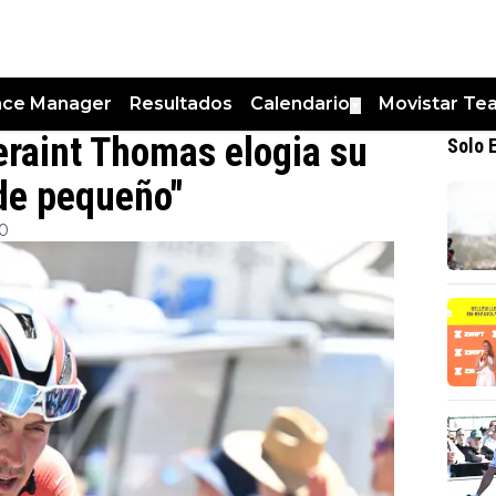
nce Manager
Resultados
Calendario
Movistar Te
▼
eraint Thomas elogia su
Solo 
sde pequeño"
00