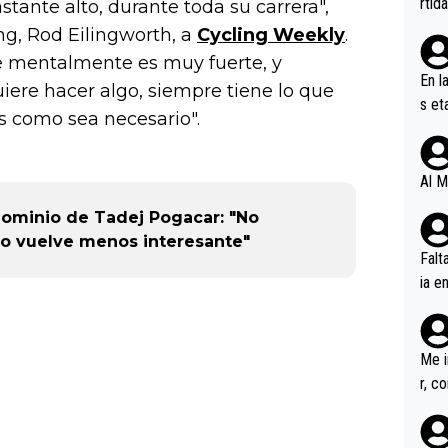
rtid
tante alto, durante toda su carrera",
ing, Rod Eilingworth, a
Cycling Weekly
.
e mentalmente es muy fuerte, y
En l
ere hacer algo, siempre tiene lo que
s et
os como sea necesario".
ífic
Al M
 dominio de Tadej Pogacar: "No
 lo vuelve menos interesante"
Falt
ia e
erem
a, M
an tr
Me i
r, c
ar v
rd p