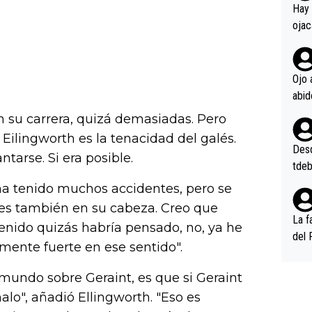
en l
Hay 
ojac
ojac
casi
la m
Ojo 
oque
na i
 su carrera, quizá demasiadas. Pero
o ap
ilingworth es la tenacidad del galés.
n po
Desde
ntarse. Si era posible.
tdeb
 ha tenido muchos accidentes, pero se
 es también en su cabeza. Creo que
La f
enido quizás habría pensado, no, ya he
del 
amente fuerte en ese sentido".
n, 3
n (E
mundo sobre Geraint, es que si Geraint
or),
lo", añadió Ellingworth. "Eso es
k (L