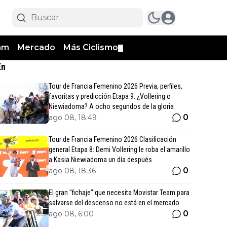
am
Mercado
Más Ciclismo
▼
En
Tour de Francia Femenino 2026 Previa, perfiles,
favoritas y predicción Etapa 9: ¿Vollering o
Niewiadoma? A ocho segundos de la gloria
0
ago 08, 18:49
Tour de Francia Femenino 2026 Clasificación
general Etapa 8: Demi Vollering le roba el amarillo
a Kasia Niewiadoma un día después
0
ago 08, 18:36
El gran "fichaje" que necesita Movistar Team para
salvarse del descenso no está en el mercado
0
ago 08, 6:00