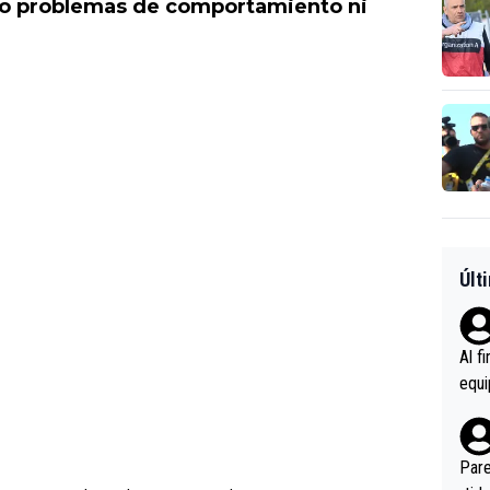
ido problemas de comportamiento ni
Últ
Al f
equi
enir
es.L
ebas
Pare
ener