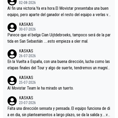
02-08-2026
Al fin una victoria.Ya era hora.El Movistar presentaba una buen
equipo, pero aparte del ganador el resto del equipo a verlas ve
nir.Repito aqui falta algo , y no es precisamente los corredore
KASKAS
s.La única buena noticia es la mejoría de Enric Más en San Seb
30-07-2026
astian.Si en la Vuelta a Burgos sigue la mejoría, podríamos ten
Parece que el belga Cian Uijtdebroeks, tampoco será de la par
er alguna sorpresa en la Vuelta.Ojalá.
tida en San Sebastián …..esto empieza a oler mal.
KASKAS
26-07-2026
En la Vuelta a España, con una buena dirección, lucha como las
etapas finales del Tour y algo de suerte, tendremos un magnífi
co resultado.Acepto apuestas………Suerte
KASKAS
25-07-2026
Al Movistar Team le ha mirado un tuerto.
KASKAS
23-07-2026
Falta una dirección sensata y pensada..El equipo funciona de di
a en dia, sin planteamientos a largo plazo, se da la salida y…..ve