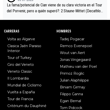
La fama/potencial de Cian viene de su clara victoria en el Tour
del Porvenir, pero a quién superó?: 2.Staune-Mittet (Decathlon,
34º en el pasado Giro), 3.Hessmann (sí, Hessmann...), 4.Ryan (E
DF), 5.Piganzoli (Visma), 6.Fancellu (Ukyo), 7.Wilksch (Tudor),
8.Lenny Martinez (Bahrein), 9. Van Belle (Visma), 10. Vacek (Li
CARRERAS
HOMBRES
dl). A tiempo vista se obtiene mucha información...
Volta ao Algarve
Tadej Pogacar
Clasica Jaén Paraiso
Remco Evenepoel
Interior
Wout van Aert
Tour of Turkey
Jonas Vingegaard
Giro del Veneto
Mathieu van der Poel
Veneto Classic
Primoz Roglic
Il Lombardia
Julian Alaphilippe
Mundial de Ciclismo
Biniam Girmay
Vuelta a España
Filippo Ganna
Tour de Francia
Egan Bernal
Critérium du Dauphiné
Tom Pidcock