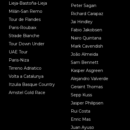
Lieja-Bastoña-Lieja
Peter Sagan
Milán-San Remo
Richard Carapaz
Tour de Flandes
Jai Hindley
Paris-Roubaix
Fabio Jakobsen
Strade Bianche
Nairo Quintana
Tour Down Under
Mark Cavendish
UAE Tour
João Almeida
Paris-Niza
Sam Bennett
Tirreno Adriatico
Kasper Asgreen
Volta a Catalunya
Alejandro Valverde
Itzulia Basque Country
Geraint Thomas
Amstel Gold Race
Sepp Kuss
Jasper Philipsen
Rui Costa
Enric Mas
Juan Ayuso