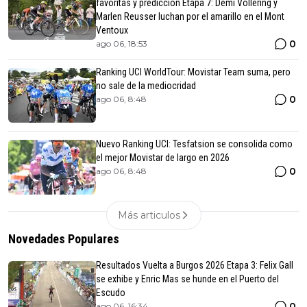
favoritas y predicción Etapa 7: Demi Vollering y
Marlen Reusser luchan por el amarillo en el Mont
Ventoux
0
ago 06, 18:53
Ranking UCI WorldTour: Movistar Team suma, pero
no sale de la mediocridad
0
ago 06, 8:48
Nuevo Ranking UCI: Tesfatsion se consolida como
el mejor Movistar de largo en 2026
0
ago 06, 8:48
Más articulos
Novedades Populares
Resultados Vuelta a Burgos 2026 Etapa 3: Felix Gall
se exhibe y Enric Mas se hunde en el Puerto del
Escudo
0
ago 06, 16:34