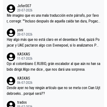
remos qué pasa.Hecho de menos esos directores , Langarica,
Jofer007
Minguez, Velez etc etc.Me da pena vivir estos momentos tan
20-07-2026
tristes sin victorias.
Me imagino que es una mala traducción este párrafo, por favo
r, corregir. ""Incluso después de aquella caída tan dura, Pogaca
r volvió a atacarle en un descenso durante el Giro y Vingegaard
yoni
permaneció pegado a su rueda. Parecía increíble la forma en l
20-07-2026
a que era capaz de controlar el miedo", recordó."
Hay algo más que no está claro en el desenlace final, quizá Po
jacar y UAE pactaron algo con Evenepoel, si lo analizamos Poj
acar no sprintó a tope y de hecho los últimos metros entra cas
KASKAS
i sin pedalear, luego está el saludo con Evenepoel dándose la
11-07-2026
mano de una manera muy fraternal, más allá de los típicos toqu
Ojo al colombiano E.RUBIO, grán escalador al que aún no han sa
es en el hombro con que saludaba a Vingegard. Ahí hubo una in
bido dirigir.Algo me dice , que nos dará una sorpresa.
trahistoria que nunca sabremos. Quién mucho abarca poco apri
KASKAS
eta, a ver si por querer poner a Del Toro con calzador en posi
06-07-2026
ción de podio UAE y Pojacar se van complicar el tour.
Desde ayer no hay ningún artículo que no se meta con Cian Uijt
debroeks….porqué será??
trados
05-07-2026