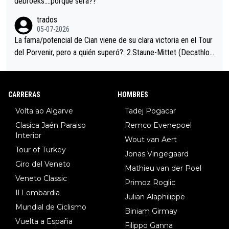
debroeks….porqué será??
trados
05-07-2026
La fama/potencial de Cian viene de su clara victoria en el Tour
del Porvenir, pero a quién superó?: 2.Staune-Mittet (Decathlon,
34º en el pasado Giro), 3.Hessmann (sí, Hessmann...), 4.Ryan (E
DF), 5.Piganzoli (Visma), 6.Fancellu (Ukyo), 7.Wilksch (Tudor),
8.Lenny Martinez (Bahrein), 9. Van Belle (Visma), 10. Vacek (Li
CARRERAS
HOMBRES
dl). A tiempo vista se obtiene mucha información...
Volta ao Algarve
Tadej Pogacar
Clasica Jaén Paraiso
Remco Evenepoel
Interior
Wout van Aert
Tour of Turkey
Jonas Vingegaard
Giro del Veneto
Mathieu van der Poel
Veneto Classic
Primoz Roglic
Il Lombardia
Julian Alaphilippe
Mundial de Ciclismo
Biniam Girmay
Vuelta a España
Filippo Ganna