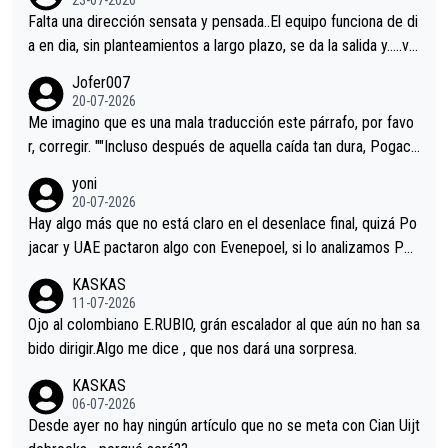
23-07-2026
Falta una dirección sensata y pensada..El equipo funciona de di
a en dia, sin planteamientos a largo plazo, se da la salida y…..ve
remos qué pasa.Hecho de menos esos directores , Langarica,
Jofer007
Minguez, Velez etc etc.Me da pena vivir estos momentos tan
20-07-2026
tristes sin victorias.
Me imagino que es una mala traducción este párrafo, por favo
r, corregir. ""Incluso después de aquella caída tan dura, Pogaca
r volvió a atacarle en un descenso durante el Giro y Vingegaard
yoni
permaneció pegado a su rueda. Parecía increíble la forma en l
20-07-2026
a que era capaz de controlar el miedo", recordó."
Hay algo más que no está claro en el desenlace final, quizá Po
jacar y UAE pactaron algo con Evenepoel, si lo analizamos Poj
acar no sprintó a tope y de hecho los últimos metros entra cas
KASKAS
i sin pedalear, luego está el saludo con Evenepoel dándose la
11-07-2026
mano de una manera muy fraternal, más allá de los típicos toqu
Ojo al colombiano E.RUBIO, grán escalador al que aún no han sa
es en el hombro con que saludaba a Vingegard. Ahí hubo una in
bido dirigir.Algo me dice , que nos dará una sorpresa.
trahistoria que nunca sabremos. Quién mucho abarca poco apri
KASKAS
eta, a ver si por querer poner a Del Toro con calzador en posi
06-07-2026
ción de podio UAE y Pojacar se van complicar el tour.
Desde ayer no hay ningún artículo que no se meta con Cian Uijt