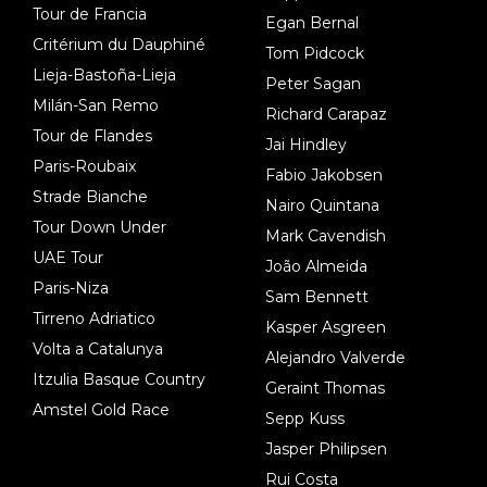
Tour de Francia
Egan Bernal
Critérium du Dauphiné
Tom Pidcock
Lieja-Bastoña-Lieja
Peter Sagan
Milán-San Remo
Richard Carapaz
Tour de Flandes
Jai Hindley
Paris-Roubaix
Fabio Jakobsen
Strade Bianche
Nairo Quintana
Tour Down Under
Mark Cavendish
UAE Tour
João Almeida
Paris-Niza
Sam Bennett
Tirreno Adriatico
Kasper Asgreen
Volta a Catalunya
Alejandro Valverde
Itzulia Basque Country
Geraint Thomas
Amstel Gold Race
Sepp Kuss
Jasper Philipsen
Rui Costa