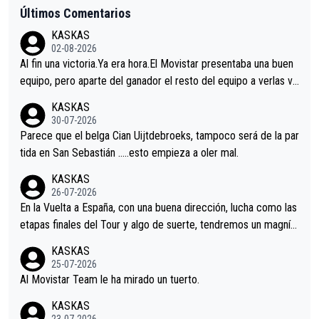
Últimos Comentarios
KASKAS
02-08-2026
Al fin una victoria.Ya era hora.El Movistar presentaba una buen
equipo, pero aparte del ganador el resto del equipo a verlas ve
nir.Repito aqui falta algo , y no es precisamente los corredore
KASKAS
s.La única buena noticia es la mejoría de Enric Más en San Seb
30-07-2026
astian.Si en la Vuelta a Burgos sigue la mejoría, podríamos ten
Parece que el belga Cian Uijtdebroeks, tampoco será de la par
er alguna sorpresa en la Vuelta.Ojalá.
tida en San Sebastián …..esto empieza a oler mal.
KASKAS
26-07-2026
En la Vuelta a España, con una buena dirección, lucha como las
etapas finales del Tour y algo de suerte, tendremos un magnífi
co resultado.Acepto apuestas………Suerte
KASKAS
25-07-2026
Al Movistar Team le ha mirado un tuerto.
KASKAS