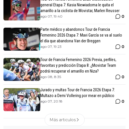
general Etapa 7: Kasia Niewiadoma le quita el
amarillo a la ciclista de Movistar, Marlen Reusser
0
ago 07, 19:40
Parte médico y abandonos Tour de Francia
Femenino 2026 Etapa 7: Mavi García se va al suelo
el día que abandona Van der Breggen
0
ago 07, 19:23
Tour de Francia Femenino 2026 Previa, perfiles,
favoritas y predicción Etapa 8: ¿Movistar Team
podrá recuperar el amarillo en Niza?
0
ago 08, 8:35
Jurado y multas Tour de Francia 2026 Etapa 7:
Multazo a Demi Vollering por mear en público
0
ago 07, 20:18
Más articulos