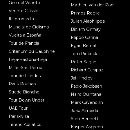
Giro del Veneto
Mathieu van der Poel
Veneto Classic
Primoz Roglic
Il Lombardia
Julian Alaphilippe
Mundial de Ciclismo
Biniam Girmay
Vuelta a España
Filippo Ganna
Tour de Francia
Egan Bernal
Critérium du Dauphiné
Tom Pidcock
Lieja-Bastoña-Lieja
Peter Sagan
Milán-San Remo
Richard Carapaz
Tour de Flandes
Jai Hindley
Paris-Roubaix
Fabio Jakobsen
Strade Bianche
Nairo Quintana
Tour Down Under
Mark Cavendish
UAE Tour
João Almeida
Paris-Niza
Sam Bennett
Tirreno Adriatico
Kasper Asgreen