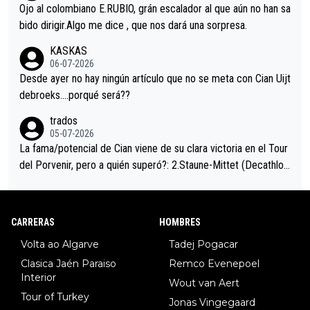
mano de una manera muy fraternal, más allá de los típicos toqu
Ojo al colombiano E.RUBIO, grán escalador al que aún no han sa
es en el hombro con que saludaba a Vingegard. Ahí hubo una in
bido dirigir.Algo me dice , que nos dará una sorpresa.
trahistoria que nunca sabremos. Quién mucho abarca poco apri
KASKAS
eta, a ver si por querer poner a Del Toro con calzador en posi
06-07-2026
ción de podio UAE y Pojacar se van complicar el tour.
Desde ayer no hay ningún artículo que no se meta con Cian Uijt
debroeks….porqué será??
trados
05-07-2026
La fama/potencial de Cian viene de su clara victoria en el Tour
del Porvenir, pero a quién superó?: 2.Staune-Mittet (Decathlon,
34º en el pasado Giro), 3.Hessmann (sí, Hessmann...), 4.Ryan (E
DF), 5.Piganzoli (Visma), 6.Fancellu (Ukyo), 7.Wilksch (Tudor),
8.Lenny Martinez (Bahrein), 9. Van Belle (Visma), 10. Vacek (Li
CARRERAS
HOMBRES
dl). A tiempo vista se obtiene mucha información...
Volta ao Algarve
Tadej Pogacar
Clasica Jaén Paraiso
Remco Evenepoel
Interior
Wout van Aert
Tour of Turkey
Jonas Vingegaard