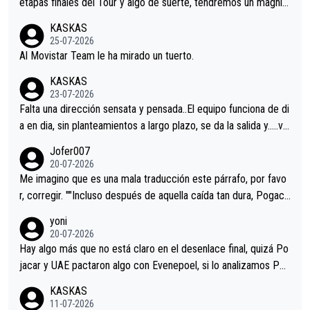
etapas finales del Tour y algo de suerte, tendremos un magnífi
co resultado.Acepto apuestas………Suerte
KASKAS
25-07-2026
Al Movistar Team le ha mirado un tuerto.
KASKAS
23-07-2026
Falta una dirección sensata y pensada..El equipo funciona de di
a en dia, sin planteamientos a largo plazo, se da la salida y…..ve
remos qué pasa.Hecho de menos esos directores , Langarica,
Jofer007
Minguez, Velez etc etc.Me da pena vivir estos momentos tan
20-07-2026
tristes sin victorias.
Me imagino que es una mala traducción este párrafo, por favo
r, corregir. ""Incluso después de aquella caída tan dura, Pogaca
r volvió a atacarle en un descenso durante el Giro y Vingegaard
yoni
permaneció pegado a su rueda. Parecía increíble la forma en l
20-07-2026
a que era capaz de controlar el miedo", recordó."
Hay algo más que no está claro en el desenlace final, quizá Po
jacar y UAE pactaron algo con Evenepoel, si lo analizamos Poj
acar no sprintó a tope y de hecho los últimos metros entra cas
KASKAS
i sin pedalear, luego está el saludo con Evenepoel dándose la
11-07-2026