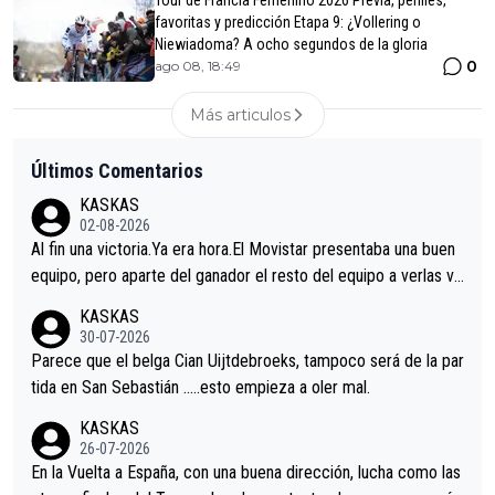
Tour de Francia Femenino 2026 Previa, perfiles,
favoritas y predicción Etapa 9: ¿Vollering o
Niewiadoma? A ocho segundos de la gloria
0
ago 08, 18:49
Más articulos
Últimos Comentarios
KASKAS
02-08-2026
Al fin una victoria.Ya era hora.El Movistar presentaba una buen
equipo, pero aparte del ganador el resto del equipo a verlas ve
nir.Repito aqui falta algo , y no es precisamente los corredore
KASKAS
s.La única buena noticia es la mejoría de Enric Más en San Seb
30-07-2026
astian.Si en la Vuelta a Burgos sigue la mejoría, podríamos ten
Parece que el belga Cian Uijtdebroeks, tampoco será de la par
er alguna sorpresa en la Vuelta.Ojalá.
tida en San Sebastián …..esto empieza a oler mal.
KASKAS
26-07-2026
En la Vuelta a España, con una buena dirección, lucha como las