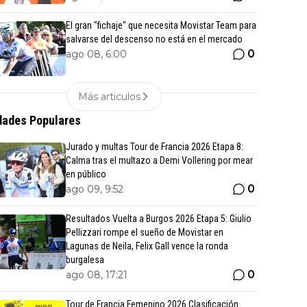
El gran "fichaje" que necesita Movistar Team para
salvarse del descenso no está en el mercado
0
ago 08, 6:00
Más articulos
ades Populares
Jurado y multas Tour de Francia 2026 Etapa 8:
Calma tras el multazo a Demi Vollering por mear
en público
0
ago 09, 9:52
Resultados Vuelta a Burgos 2026 Etapa 5: Giulio
Pellizzari rompe el sueño de Movistar en
Lagunas de Neila, Felix Gall vence la ronda
burgalesa
0
ago 08, 17:21
Tour de Francia Femenino 2026 Clasificación