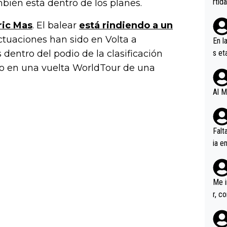
rtid
ién está dentro de los planes.
ric Mas
. El balear
está rindiendo a un
tuaciones han sido en Volta a
En l
s et
dentro del podio de la clasificación
ífic
ado en una vuelta WorldTour de una
Al M
Falt
ia e
erem
a, M
an tr
Me i
r, c
ar v
rd p