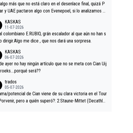
a que era capaz de controlar el miedo", recordó."
algo más que no está claro en el desenlace final, quizá P
ar y UAE pactaron algo con Evenepoel, si lo analizamos P
ar no sprintó a tope y de hecho los últimos metros entra
KASKAS
 sin pedalear, luego está el saludo con Evenepoel dándose
11-07-2026
ano de una manera muy fraternal, más allá de los típicos t
al colombiano E.RUBIO, grán escalador al que aún no han s
s en el hombro con que saludaba a Vingegard. Ahí hubo u
abido dirigir.Algo me dice , que nos dará una sorpresa.
ntrahistoria que nunca sabremos. Quién mucho abarca poc
KASKAS
rieta, a ver si por querer poner a Del Toro con calzador e
06-07-2026
sición de podio UAE y Pojacar se van complicar el tour.
 ayer no hay ningún artículo que no se meta con Cian Uij
roeks….porqué será??
trados
05-07-2026
ama/potencial de Cian viene de su clara victoria en el Tour
Porvenir, pero a quién superó?: 2.Staune-Mittet (Decathlo
4º en el pasado Giro), 3.Hessmann (sí, Hessmann...), 4.Rya
DF), 5.Piganzoli (Visma), 6.Fancellu (Ukyo), 7.Wilksch (Tud
 8.Lenny Martinez (Bahrein), 9. Van Belle (Visma), 10. Vace
idl). A tiempo vista se obtiene mucha información...