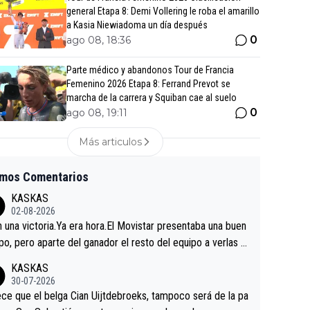
general Etapa 8: Demi Vollering le roba el amarillo
a Kasia Niewiadoma un día después
0
ago 08, 18:36
Parte médico y abandonos Tour de Francia
Femenino 2026 Etapa 8: Ferrand Prevot se
marcha de la carrera y Squiban cae al suelo
0
ago 08, 19:11
Más articulos
imos Comentarios
KASKAS
02-08-2026
in una victoria.Ya era hora.El Movistar presentaba una buen
po, pero aparte del ganador el resto del equipo a verlas v
.Repito aqui falta algo , y no es precisamente los corredor
KASKAS
a única buena noticia es la mejoría de Enric Más en San S
30-07-2026
tian.Si en la Vuelta a Burgos sigue la mejoría, podríamos t
ce que el belga Cian Uijtdebroeks, tampoco será de la pa
 alguna sorpresa en la Vuelta.Ojalá.