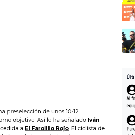
Últ
Al f
equi
na preselección de unos 10-12
enir
omo objetivo. Así lo ha señalado
Iván
es.L
ebas
ncedida a
El Farolillo Rojo
. El ciclista de
Pare
ener