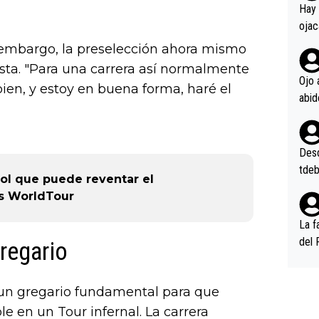
en l
Hay 
ojac
ojac
n embargo, la preselección ahora mismo
casi
sta. "Para una carrera así normalmente
la m
Ojo 
bien, y estoy en buena forma, haré el
oque
na i
o ap
n po
Desde
tdeb
ñol que puede reventar el
s WorldTour
La f
del 
regario
n, 3
n (E
un gregario fundamental para que
or),
k (L
e en un Tour infernal. La carrera