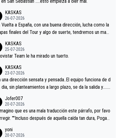
a en San Sebastián …..esto empieza a oler mal.
KASKAS
26-07-2026
a Vuelta a España, con una buena dirección, lucha como la
apas finales del Tour y algo de suerte, tendremos un magn
o resultado.Acepto apuestas………Suerte
KASKAS
25-07-2026
ovistar Team le ha mirado un tuerto.
KASKAS
23-07-2026
a una dirección sensata y pensada..El equipo funciona de d
n dia, sin planteamientos a largo plazo, se da la salida y…..v
os qué pasa.Hecho de menos esos directores , Langaric
Jofer007
inguez, Velez etc etc.Me da pena vivir estos momentos t
20-07-2026
istes sin victorias.
magino que es una mala traducción este párrafo, por favo
orregir. ""Incluso después de aquella caída tan dura, Pogac
olvió a atacarle en un descenso durante el Giro y Vingegaa
yoni
ermaneció pegado a su rueda. Parecía increíble la forma
20-07-2026