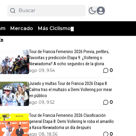
am
Mercado
Más Ciclismo
▼
En
Tour de Francia Femenino 2026 Previa, perfiles,
favoritas y predicción Etapa 9: ¿Vollering o
Niewiadoma? A ocho segundos de la gloria
0
ago 09, 9:54
Jurado y multas Tour de Francia 2026 Etapa 8:
Calma tras el multazo a Demi Vollering por mear
en público
0
ago 09, 9:52
Tour de Francia Femenino 2026 Clasificación
general Etapa 8: Demi Vollering le roba el amarillo
a Kasia Niewiadoma un día después
0
ago 08, 18:36