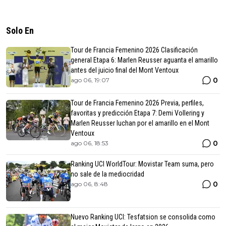
Solo En
Tour de Francia Femenino 2026 Clasificación
general Etapa 6: Marlen Reusser aguanta el amarillo
antes del juicio final del Mont Ventoux
0
ago 06, 19:07
Tour de Francia Femenino 2026 Previa, perfiles,
favoritas y predicción Etapa 7: Demi Vollering y
Marlen Reusser luchan por el amarillo en el Mont
Ventoux
0
ago 06, 18:53
Ranking UCI WorldTour: Movistar Team suma, pero
no sale de la mediocridad
0
ago 06, 8:48
Nuevo Ranking UCI: Tesfatsion se consolida como