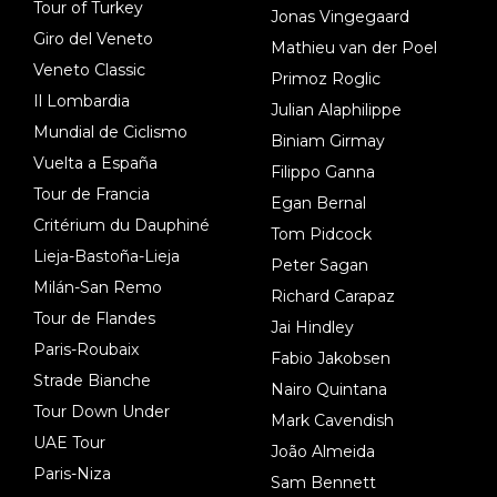
Tour of Turkey
Jonas Vingegaard
Giro del Veneto
Mathieu van der Poel
Veneto Classic
Primoz Roglic
Il Lombardia
Julian Alaphilippe
Mundial de Ciclismo
Biniam Girmay
Vuelta a España
Filippo Ganna
Tour de Francia
Egan Bernal
Critérium du Dauphiné
Tom Pidcock
Lieja-Bastoña-Lieja
Peter Sagan
Milán-San Remo
Richard Carapaz
Tour de Flandes
Jai Hindley
Paris-Roubaix
Fabio Jakobsen
Strade Bianche
Nairo Quintana
Tour Down Under
Mark Cavendish
UAE Tour
João Almeida
Paris-Niza
Sam Bennett