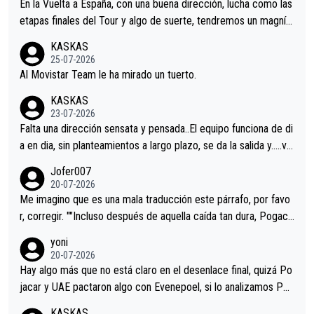
En la Vuelta a España, con una buena dirección, lucha como las
etapas finales del Tour y algo de suerte, tendremos un magnífi
co resultado.Acepto apuestas………Suerte
KASKAS
25-07-2026
Al Movistar Team le ha mirado un tuerto.
KASKAS
23-07-2026
Falta una dirección sensata y pensada..El equipo funciona de di
a en dia, sin planteamientos a largo plazo, se da la salida y…..ve
remos qué pasa.Hecho de menos esos directores , Langarica,
Jofer007
Minguez, Velez etc etc.Me da pena vivir estos momentos tan
20-07-2026
tristes sin victorias.
Me imagino que es una mala traducción este párrafo, por favo
r, corregir. ""Incluso después de aquella caída tan dura, Pogaca
r volvió a atacarle en un descenso durante el Giro y Vingegaard
yoni
permaneció pegado a su rueda. Parecía increíble la forma en l
20-07-2026
a que era capaz de controlar el miedo", recordó."
Hay algo más que no está claro en el desenlace final, quizá Po
jacar y UAE pactaron algo con Evenepoel, si lo analizamos Poj
acar no sprintó a tope y de hecho los últimos metros entra cas
KASKAS