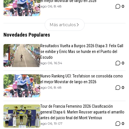
el mejor Movistar de largo en 2026
0
ago 06, 8:48
Más articulos
Novedades Populares
Resultados Vuelta a Burgos 2026 Etapa 3: Felix Gall
se exhibe y Enric Mas se hunde en el Puerto del
Escudo
0
ago 06, 16:34
Nuevo Ranking UCI: Tesfatsion se consolida como
el mejor Movistar de largo en 2026
0
ago 06, 8:48
Tour de Francia Femenino 2026 Clasificación
general Etapa 6: Marlen Reusser aguanta el amarillo
antes del juicio final del Mont Ventoux
0
ago 06, 19:07