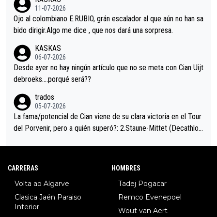
i sin pedalear, luego está el saludo con Evenepoel dándose la
11-07-2026
mano de una manera muy fraternal, más allá de los típicos toqu
Ojo al colombiano E.RUBIO, grán escalador al que aún no han sa
es en el hombro con que saludaba a Vingegard. Ahí hubo una in
bido dirigir.Algo me dice , que nos dará una sorpresa.
trahistoria que nunca sabremos. Quién mucho abarca poco apri
KASKAS
eta, a ver si por querer poner a Del Toro con calzador en posi
06-07-2026
ción de podio UAE y Pojacar se van complicar el tour.
Desde ayer no hay ningún artículo que no se meta con Cian Uijt
debroeks….porqué será??
trados
05-07-2026
La fama/potencial de Cian viene de su clara victoria en el Tour
del Porvenir, pero a quién superó?: 2.Staune-Mittet (Decathlon,
34º en el pasado Giro), 3.Hessmann (sí, Hessmann...), 4.Ryan (E
DF), 5.Piganzoli (Visma), 6.Fancellu (Ukyo), 7.Wilksch (Tudor),
8.Lenny Martinez (Bahrein), 9. Van Belle (Visma), 10. Vacek (Li
CARRERAS
HOMBRES
dl). A tiempo vista se obtiene mucha información...
Volta ao Algarve
Tadej Pogacar
Clasica Jaén Paraiso
Remco Evenepoel
Interior
Wout van Aert