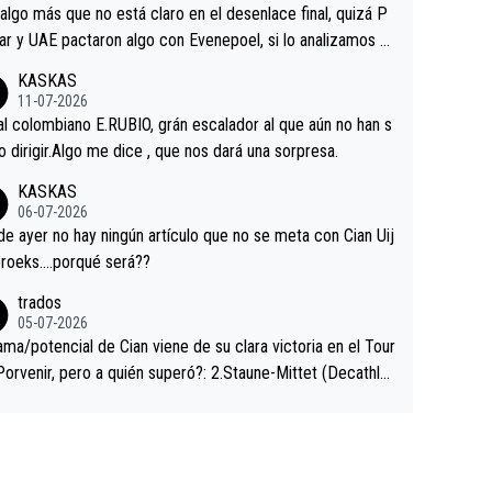
a que era capaz de controlar el miedo", recordó."
algo más que no está claro en el desenlace final, quizá P
ar y UAE pactaron algo con Evenepoel, si lo analizamos P
ar no sprintó a tope y de hecho los últimos metros entra
KASKAS
 sin pedalear, luego está el saludo con Evenepoel dándose
11-07-2026
ano de una manera muy fraternal, más allá de los típicos t
al colombiano E.RUBIO, grán escalador al que aún no han s
s en el hombro con que saludaba a Vingegard. Ahí hubo u
abido dirigir.Algo me dice , que nos dará una sorpresa.
ntrahistoria que nunca sabremos. Quién mucho abarca poc
KASKAS
rieta, a ver si por querer poner a Del Toro con calzador e
06-07-2026
sición de podio UAE y Pojacar se van complicar el tour.
 ayer no hay ningún artículo que no se meta con Cian Uij
roeks….porqué será??
trados
05-07-2026
ama/potencial de Cian viene de su clara victoria en el Tour
Porvenir, pero a quién superó?: 2.Staune-Mittet (Decathlo
4º en el pasado Giro), 3.Hessmann (sí, Hessmann...), 4.Rya
DF), 5.Piganzoli (Visma), 6.Fancellu (Ukyo), 7.Wilksch (Tud
 8.Lenny Martinez (Bahrein), 9. Van Belle (Visma), 10. Vace
idl). A tiempo vista se obtiene mucha información...