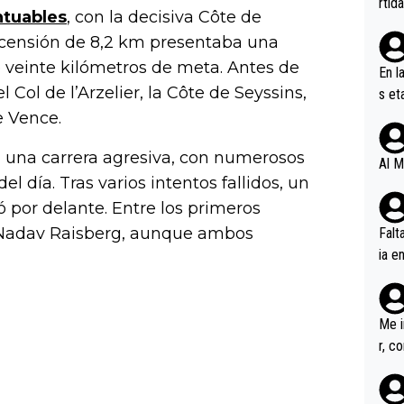
rtid
ntuables
, con la decisiva Côte de
scensión de 8,2 km presentaba una
 veinte kilómetros de meta. Antes de
En l
 Col de l’Arzelier, la Côte de Seyssins,
s et
ífic
e Vence.
a una carrera agresiva, con numerosos
Al M
el día. Tras varios intentos fallidos, un
por delante. Entre los primeros
y Nadav Raisberg, aunque ambos
Falt
ia e
erem
a, M
an tr
Me i
r, c
ar v
rd p