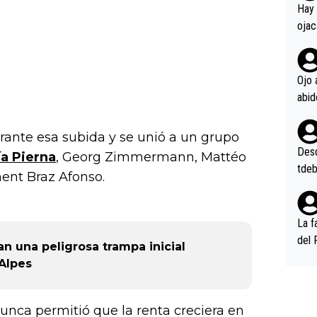
en l
Hay 
ojac
ojac
casi
la m
Ojo 
oque
na i
o ap
rante esa subida y se unió a un grupo
n po
Desde
ía Pierna
, Georg Zimmermann, Mattéo
tdeb
ment Braz Afonso.
La f
del 
an una peligrosa trampa inicial
n, 3
Alpes
n (E
or),
k (L
 nunca permitió que la renta creciera en