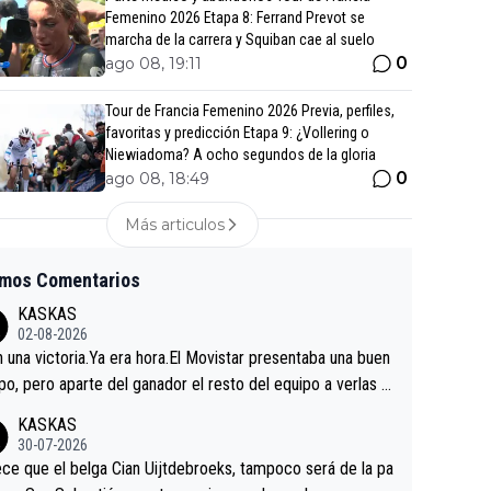
Femenino 2026 Etapa 8: Ferrand Prevot se
marcha de la carrera y Squiban cae al suelo
0
ago 08, 19:11
Tour de Francia Femenino 2026 Previa, perfiles,
favoritas y predicción Etapa 9: ¿Vollering o
Niewiadoma? A ocho segundos de la gloria
0
ago 08, 18:49
Más articulos
imos Comentarios
KASKAS
02-08-2026
in una victoria.Ya era hora.El Movistar presentaba una buen
po, pero aparte del ganador el resto del equipo a verlas v
.Repito aqui falta algo , y no es precisamente los corredor
KASKAS
a única buena noticia es la mejoría de Enric Más en San S
30-07-2026
tian.Si en la Vuelta a Burgos sigue la mejoría, podríamos t
ce que el belga Cian Uijtdebroeks, tampoco será de la pa
 alguna sorpresa en la Vuelta.Ojalá.