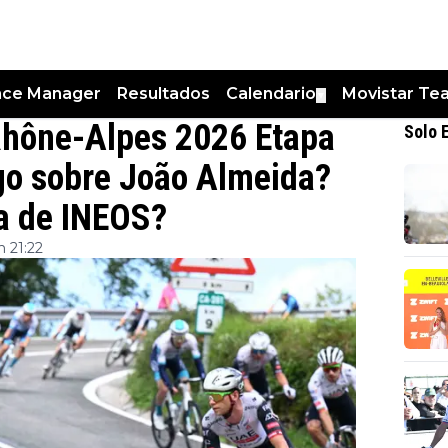
nce Manager
Resultados
Calendario
Movistar Te
▼
Rhône-Alpes 2026 Etapa
Solo 
lgo sobre João Almeida?
ra de INEOS?
 21:22