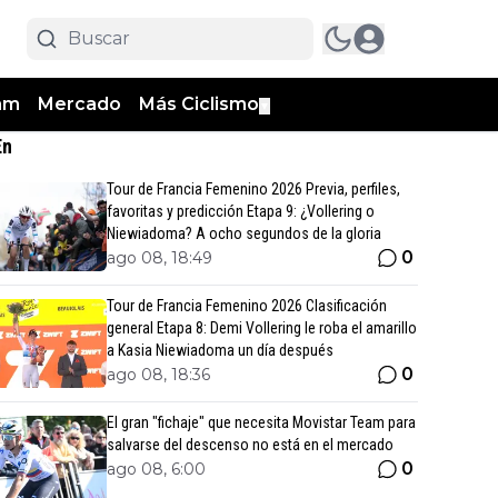
am
Mercado
Más Ciclismo
▼
En
Tour de Francia Femenino 2026 Previa, perfiles,
favoritas y predicción Etapa 9: ¿Vollering o
Niewiadoma? A ocho segundos de la gloria
0
ago 08, 18:49
Tour de Francia Femenino 2026 Clasificación
general Etapa 8: Demi Vollering le roba el amarillo
a Kasia Niewiadoma un día después
0
ago 08, 18:36
El gran "fichaje" que necesita Movistar Team para
salvarse del descenso no está en el mercado
0
ago 08, 6:00