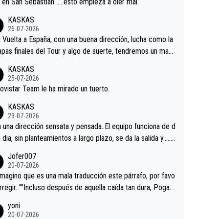
a en San Sebastián …..esto empieza a oler mal.
KASKAS
26-07-2026
a Vuelta a España, con una buena dirección, lucha como la
apas finales del Tour y algo de suerte, tendremos un magn
o resultado.Acepto apuestas………Suerte
KASKAS
25-07-2026
ovistar Team le ha mirado un tuerto.
KASKAS
23-07-2026
a una dirección sensata y pensada..El equipo funciona de d
n dia, sin planteamientos a largo plazo, se da la salida y…..v
os qué pasa.Hecho de menos esos directores , Langaric
Jofer007
inguez, Velez etc etc.Me da pena vivir estos momentos t
20-07-2026
istes sin victorias.
magino que es una mala traducción este párrafo, por favo
orregir. ""Incluso después de aquella caída tan dura, Pogac
olvió a atacarle en un descenso durante el Giro y Vingegaa
yoni
ermaneció pegado a su rueda. Parecía increíble la forma
20-07-2026