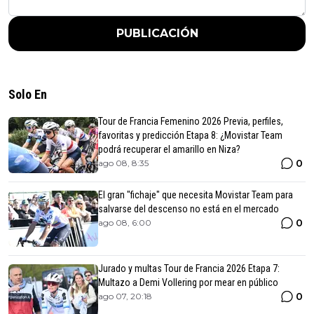
PUBLICACIÓN
Solo En
Tour de Francia Femenino 2026 Previa, perfiles,
favoritas y predicción Etapa 8: ¿Movistar Team
podrá recuperar el amarillo en Niza?
0
ago 08, 8:35
El gran "fichaje" que necesita Movistar Team para
salvarse del descenso no está en el mercado
0
ago 08, 6:00
Jurado y multas Tour de Francia 2026 Etapa 7:
Multazo a Demi Vollering por mear en público
0
ago 07, 20:18