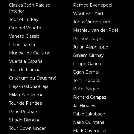
Clasica Jaén Paraiso
Remco Evenepoel
Interior
Wout van Aert
Tour of Turkey
Jonas Vingegaard
Giro del Veneto
Mathieu van der Poel
Veneto Classic
Primoz Roglic
Il Lombardia
Julian Alaphilippe
Mundial de Ciclismo
Biniam Girmay
Vuelta a España
Filippo Ganna
Tour de Francia
Egan Bernal
Critérium du Dauphiné
Tom Pidcock
Lieja-Bastoña-Lieja
Peter Sagan
Milán-San Remo
Richard Carapaz
Tour de Flandes
Jai Hindley
Paris-Roubaix
Fabio Jakobsen
Strade Bianche
Nairo Quintana
Tour Down Under
Mark Cavendish