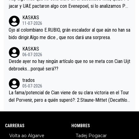
jacar y UAE pactaron algo con Evenepoel, si lo analizamos Poj
acar no sprintó a tope y de hecho los últimos metros entra cas
KASKAS
i sin pedalear, luego está el saludo con Evenepoel dándose la
11-07-2026
mano de una manera muy fraternal, más allá de los típicos toqu
Ojo al colombiano E.RUBIO, grán escalador al que aún no han sa
es en el hombro con que saludaba a Vingegard. Ahí hubo una in
bido dirigir.Algo me dice , que nos dará una sorpresa.
trahistoria que nunca sabremos. Quién mucho abarca poco apri
KASKAS
eta, a ver si por querer poner a Del Toro con calzador en posi
06-07-2026
ción de podio UAE y Pojacar se van complicar el tour.
Desde ayer no hay ningún artículo que no se meta con Cian Uijt
debroeks….porqué será??
trados
05-07-2026
La fama/potencial de Cian viene de su clara victoria en el Tour
del Porvenir, pero a quién superó?: 2.Staune-Mittet (Decathlon,
34º en el pasado Giro), 3.Hessmann (sí, Hessmann...), 4.Ryan (E
DF), 5.Piganzoli (Visma), 6.Fancellu (Ukyo), 7.Wilksch (Tudor),
8.Lenny Martinez (Bahrein), 9. Van Belle (Visma), 10. Vacek (Li
CARRERAS
HOMBRES
dl). A tiempo vista se obtiene mucha información...
Volta ao Algarve
Tadej Pogacar