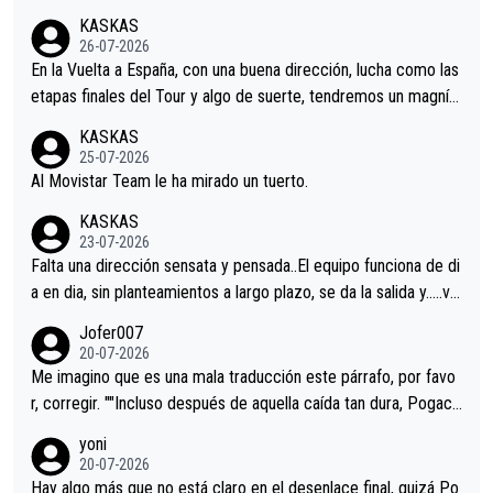
KASKAS
26-07-2026
En la Vuelta a España, con una buena dirección, lucha como las
etapas finales del Tour y algo de suerte, tendremos un magnífi
co resultado.Acepto apuestas………Suerte
KASKAS
25-07-2026
Al Movistar Team le ha mirado un tuerto.
KASKAS
23-07-2026
Falta una dirección sensata y pensada..El equipo funciona de di
a en dia, sin planteamientos a largo plazo, se da la salida y…..ve
remos qué pasa.Hecho de menos esos directores , Langarica,
Jofer007
Minguez, Velez etc etc.Me da pena vivir estos momentos tan
20-07-2026
tristes sin victorias.
Me imagino que es una mala traducción este párrafo, por favo
r, corregir. ""Incluso después de aquella caída tan dura, Pogaca
r volvió a atacarle en un descenso durante el Giro y Vingegaard
yoni
permaneció pegado a su rueda. Parecía increíble la forma en l
20-07-2026
a que era capaz de controlar el miedo", recordó."
Hay algo más que no está claro en el desenlace final, quizá Po