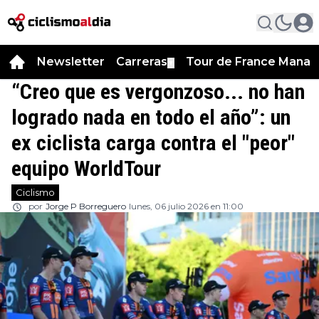
Newsletter
Carreras
Tour de France Manag
▼
“Creo que es vergonzoso... no han
logrado nada en todo el año”: un
ex ciclista carga contra el "peor"
equipo WorldTour
Ciclismo
por
Jorge P Borreguero
lunes, 06 julio 2026 en 11:00