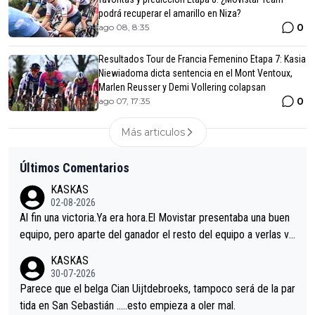
podrá recuperar el amarillo en Niza?
0
ago 08, 8:35
Resultados Tour de Francia Femenino Etapa 7: Kasia
Niewiadoma dicta sentencia en el Mont Ventoux,
Marlen Reusser y Demi Vollering colapsan
0
ago 07, 17:35
Más articulos
Últimos Comentarios
KASKAS
02-08-2026
Al fin una victoria.Ya era hora.El Movistar presentaba una buen
equipo, pero aparte del ganador el resto del equipo a verlas ve
nir.Repito aqui falta algo , y no es precisamente los corredore
KASKAS
s.La única buena noticia es la mejoría de Enric Más en San Seb
30-07-2026
astian.Si en la Vuelta a Burgos sigue la mejoría, podríamos ten
Parece que el belga Cian Uijtdebroeks, tampoco será de la par
er alguna sorpresa en la Vuelta.Ojalá.
tida en San Sebastián …..esto empieza a oler mal.