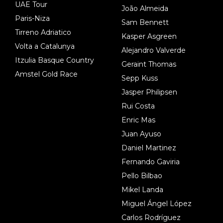
UAE Tour
João Almeida
Paris-Niza
Sam Bennett
Tirreno Adriatico
Kasper Asgreen
Volta a Catalunya
Alejandro Valverde
Itzulia Basque Country
Geraint Thomas
Amstel Gold Race
Sepp Kuss
Jasper Philipsen
Rui Costa
Enric Mas
Juan Ayuso
Daniel Martinez
Fernando Gaviria
Pello Bilbao
Mikel Landa
Miguel Ángel López
Carlos Rodríguez