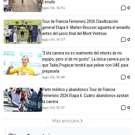
Escudo
0
ago 06, 16:34
Tour de Francia Femenino 2026 Clasificación
general Etapa 6: Marlen Reusser aguanta el amarillo
antes del juicio final del Mont Ventoux
0
ago 06, 19:07
"Esta carrera no es realmente del interés de mi
equipo, pero sí de mi gusto": La única carrera por la
que Tadej Pogacar tendrá que pelear con UAE para
prepararla
0
ago 06, 15:48
Parte médico y abandonos Tour de Francia
Femenino 2026 Etapa 6: Cuatro abandonos azotan
la carrera
0
ago 06, 19:27
Más articulos