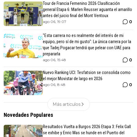
Tour de Francia Femenino 2026 Clasificación
general Etapa 6: Marlen Reusser aguanta el amarillo
antes del juicio final del Mont Ventoux
0
ago 06, 19:07
"Esta carrera no es realmente del interés de mi
equipo, pero sí de mi gusto": La única carrera por la
que Tadej Pogacar tendrá que pelear con UAE para
prepararla
0
ago 06, 15:48
Nuevo Ranking UCI: Tesfatsion se consolida como
el mejor Movistar de largo en 2026
0
ago 06, 8:48
Más articulos
Novedades Populares
Resultados Vuelta a Burgos 2026 Etapa 3: Felix Gall
se exhibe y Enric Mas se hunde en el Puerto del