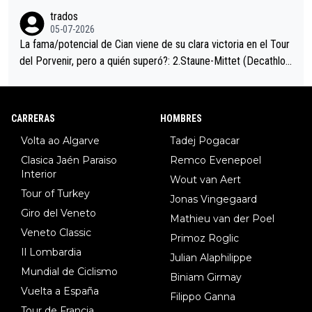
trados
05-07-2026
La fama/potencial de Cian viene de su clara victoria en el Tour
del Porvenir, pero a quién superó?: 2.Staune-Mittet (Decathlon,
34º en el pasado Giro), 3.Hessmann (sí, Hessmann...), 4.Ryan (E
DF), 5.Piganzoli (Visma), 6.Fancellu (Ukyo), 7.Wilksch (Tudor),
8.Lenny Martinez (Bahrein), 9. Van Belle (Visma), 10. Vacek (Li
CARRERAS
HOMBRES
dl). A tiempo vista se obtiene mucha información...
Volta ao Algarve
Tadej Pogacar
Clasica Jaén Paraiso
Remco Evenepoel
Interior
Wout van Aert
Tour of Turkey
Jonas Vingegaard
Giro del Veneto
Mathieu van der Poel
Veneto Classic
Primoz Roglic
Il Lombardia
Julian Alaphilippe
Mundial de Ciclismo
Biniam Girmay
Vuelta a España
Filippo Ganna
Tour de Francia