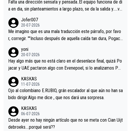
Falta una dirección sensata y pensada..El equipo funciona de di
a en dia, sin planteamientos a largo plazo, se da la salida y…..ve
remos qué pasa.Hecho de menos esos directores , Langarica,
Jofer007
Minguez, Velez etc etc.Me da pena vivir estos momentos tan
20-07-2026
tristes sin victorias.
Me imagino que es una mala traducción este párrafo, por favo
r, corregir. ""Incluso después de aquella caída tan dura, Pogaca
r volvió a atacarle en un descenso durante el Giro y Vingegaard
yoni
permaneció pegado a su rueda. Parecía increíble la forma en l
20-07-2026
a que era capaz de controlar el miedo", recordó."
Hay algo más que no está claro en el desenlace final, quizá Po
jacar y UAE pactaron algo con Evenepoel, si lo analizamos Poj
acar no sprintó a tope y de hecho los últimos metros entra cas
KASKAS
i sin pedalear, luego está el saludo con Evenepoel dándose la
11-07-2026
mano de una manera muy fraternal, más allá de los típicos toqu
Ojo al colombiano E.RUBIO, grán escalador al que aún no han sa
es en el hombro con que saludaba a Vingegard. Ahí hubo una in
bido dirigir.Algo me dice , que nos dará una sorpresa.
trahistoria que nunca sabremos. Quién mucho abarca poco apri
KASKAS
eta, a ver si por querer poner a Del Toro con calzador en posi
06-07-2026
ción de podio UAE y Pojacar se van complicar el tour.
Desde ayer no hay ningún artículo que no se meta con Cian Uijt
debroeks….porqué será??