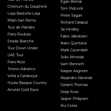
Egan Bernal
Critérium du Dauphiné
Tom Pidcock
Lieja-Bastoña-Lieja
Peter Sagan
Milán-San Remo
Richard Carapaz
Tour de Flandes
Jai Hindley
Paris-Roubaix
Fabio Jakobsen
Strade Bianche
Nairo Quintana
Tour Down Under
Mark Cavendish
UAE Tour
João Almeida
Paris-Niza
Sam Bennett
Tirreno Adriatico
Kasper Asgreen
Volta a Catalunya
Alejandro Valverde
Itzulia Basque Country
Geraint Thomas
Amstel Gold Race
Sepp Kuss
Jasper Philipsen
Rui Costa