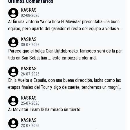
Últimos Comentarios
KASKAS
02-08-2026
Al fin una victoria.Ya era hora.El Movistar presentaba una buen
equipo, pero aparte del ganador el resto del equipo a verlas ve
nir.Repito aqui falta algo , y no es precisamente los corredore
KASKAS
s.La única buena noticia es la mejoría de Enric Más en San Seb
30-07-2026
astian.Si en la Vuelta a Burgos sigue la mejoría, podríamos ten
Parece que el belga Cian Uijtdebroeks, tampoco será de la par
er alguna sorpresa en la Vuelta.Ojalá.
tida en San Sebastián …..esto empieza a oler mal.
KASKAS
26-07-2026
En la Vuelta a España, con una buena dirección, lucha como las
etapas finales del Tour y algo de suerte, tendremos un magnífi
co resultado.Acepto apuestas………Suerte
KASKAS
25-07-2026
Al Movistar Team le ha mirado un tuerto.
KASKAS
23-07-2026