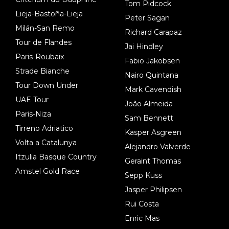
Tom Pidcock
Lieja-Bastoña-Lieja
Peter Sagan
Milán-San Remo
Richard Carapaz
Tour de Flandes
Jai Hindley
Paris-Roubaix
Fabio Jakobsen
Strade Bianche
Nairo Quintana
Tour Down Under
Mark Cavendish
UAE Tour
João Almeida
Paris-Niza
Sam Bennett
Tirreno Adriatico
Kasper Asgreen
Volta a Catalunya
Alejandro Valverde
Itzulia Basque Country
Geraint Thomas
Amstel Gold Race
Sepp Kuss
Jasper Philipsen
Rui Costa
Enric Mas