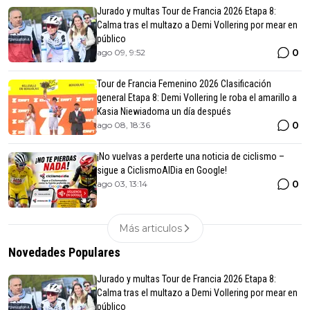
Jurado y multas Tour de Francia 2026 Etapa 8:
Calma tras el multazo a Demi Vollering por mear en
público
0
ago 09, 9:52
Tour de Francia Femenino 2026 Clasificación
general Etapa 8: Demi Vollering le roba el amarillo a
Kasia Niewiadoma un día después
0
ago 08, 18:36
¡No vuelvas a perderte una noticia de ciclismo –
sigue a CiclismoAlDia en Google!
0
ago 03, 13:14
Más articulos
Novedades Populares
Jurado y multas Tour de Francia 2026 Etapa 8:
Calma tras el multazo a Demi Vollering por mear en
público