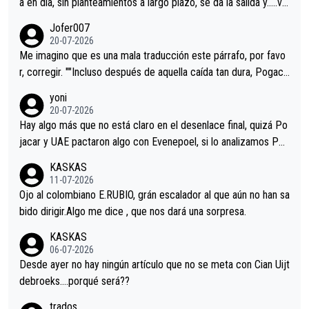
a en dia, sin planteamientos a largo plazo, se da la salida y…..ve
remos qué pasa.Hecho de menos esos directores , Langarica,
Jofer007
Minguez, Velez etc etc.Me da pena vivir estos momentos tan
20-07-2026
tristes sin victorias.
Me imagino que es una mala traducción este párrafo, por favo
r, corregir. ""Incluso después de aquella caída tan dura, Pogaca
r volvió a atacarle en un descenso durante el Giro y Vingegaard
yoni
permaneció pegado a su rueda. Parecía increíble la forma en l
20-07-2026
a que era capaz de controlar el miedo", recordó."
Hay algo más que no está claro en el desenlace final, quizá Po
jacar y UAE pactaron algo con Evenepoel, si lo analizamos Poj
acar no sprintó a tope y de hecho los últimos metros entra cas
KASKAS
i sin pedalear, luego está el saludo con Evenepoel dándose la
11-07-2026
mano de una manera muy fraternal, más allá de los típicos toqu
Ojo al colombiano E.RUBIO, grán escalador al que aún no han sa
es en el hombro con que saludaba a Vingegard. Ahí hubo una in
bido dirigir.Algo me dice , que nos dará una sorpresa.
trahistoria que nunca sabremos. Quién mucho abarca poco apri
KASKAS
eta, a ver si por querer poner a Del Toro con calzador en posi
06-07-2026
ción de podio UAE y Pojacar se van complicar el tour.
Desde ayer no hay ningún artículo que no se meta con Cian Uijt
debroeks….porqué será??
trados