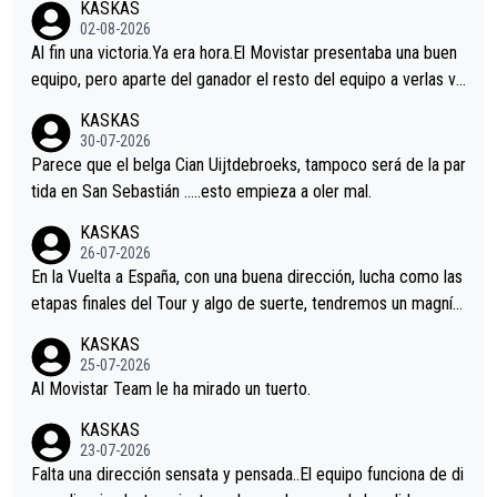
KASKAS
02-08-2026
Al fin una victoria.Ya era hora.El Movistar presentaba una buen
equipo, pero aparte del ganador el resto del equipo a verlas ve
nir.Repito aqui falta algo , y no es precisamente los corredore
KASKAS
s.La única buena noticia es la mejoría de Enric Más en San Seb
30-07-2026
astian.Si en la Vuelta a Burgos sigue la mejoría, podríamos ten
Parece que el belga Cian Uijtdebroeks, tampoco será de la par
er alguna sorpresa en la Vuelta.Ojalá.
tida en San Sebastián …..esto empieza a oler mal.
KASKAS
26-07-2026
En la Vuelta a España, con una buena dirección, lucha como las
etapas finales del Tour y algo de suerte, tendremos un magnífi
co resultado.Acepto apuestas………Suerte
KASKAS
25-07-2026
Al Movistar Team le ha mirado un tuerto.
KASKAS
23-07-2026
Falta una dirección sensata y pensada..El equipo funciona de di