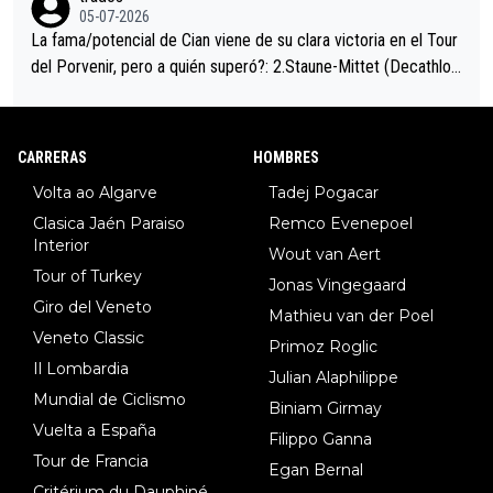
05-07-2026
La fama/potencial de Cian viene de su clara victoria en el Tour
del Porvenir, pero a quién superó?: 2.Staune-Mittet (Decathlon,
34º en el pasado Giro), 3.Hessmann (sí, Hessmann...), 4.Ryan (E
DF), 5.Piganzoli (Visma), 6.Fancellu (Ukyo), 7.Wilksch (Tudor),
8.Lenny Martinez (Bahrein), 9. Van Belle (Visma), 10. Vacek (Li
CARRERAS
HOMBRES
dl). A tiempo vista se obtiene mucha información...
Volta ao Algarve
Tadej Pogacar
Clasica Jaén Paraiso
Remco Evenepoel
Interior
Wout van Aert
Tour of Turkey
Jonas Vingegaard
Giro del Veneto
Mathieu van der Poel
Veneto Classic
Primoz Roglic
Il Lombardia
Julian Alaphilippe
Mundial de Ciclismo
Biniam Girmay
Vuelta a España
Filippo Ganna
Tour de Francia
Egan Bernal
Critérium du Dauphiné