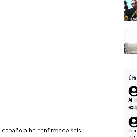
Últ
Al f
equi
enir
es.L
ebas
a española ha confirmado seis
Pare
ener