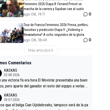
Femenino 2026 Etapa 8: Ferrand Prevot se
marcha de la carrera y Squiban cae al suelo
0
ago 08, 19:11
Tour de Francia Femenino 2026 Previa, perfiles,
favoritas y predicción Etapa 9: ¿Vollering o
Niewiadoma? A ocho segundos de la gloria
0
ago 08, 18:49
Más articulos
imos Comentarios
KASKAS
02-08-2026
in una victoria.Ya era hora.El Movistar presentaba una buen
po, pero aparte del ganador el resto del equipo a verlas v
.Repito aqui falta algo , y no es precisamente los corredor
KASKAS
a única buena noticia es la mejoría de Enric Más en San S
30-07-2026
tian.Si en la Vuelta a Burgos sigue la mejoría, podríamos t
ce que el belga Cian Uijtdebroeks, tampoco será de la pa
 alguna sorpresa en la Vuelta.Ojalá.