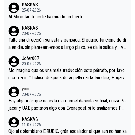
co resultado.Acepto apuestas………Suerte
KASKAS
25-07-2026
Al Movistar Team le ha mirado un tuerto.
KASKAS
23-07-2026
Falta una dirección sensata y pensada..El equipo funciona de di
a en dia, sin planteamientos a largo plazo, se da la salida y…..ve
remos qué pasa.Hecho de menos esos directores , Langarica,
Jofer007
Minguez, Velez etc etc.Me da pena vivir estos momentos tan
20-07-2026
tristes sin victorias.
Me imagino que es una mala traducción este párrafo, por favo
r, corregir. ""Incluso después de aquella caída tan dura, Pogaca
r volvió a atacarle en un descenso durante el Giro y Vingegaard
yoni
permaneció pegado a su rueda. Parecía increíble la forma en l
20-07-2026
a que era capaz de controlar el miedo", recordó."
Hay algo más que no está claro en el desenlace final, quizá Po
jacar y UAE pactaron algo con Evenepoel, si lo analizamos Poj
acar no sprintó a tope y de hecho los últimos metros entra cas
KASKAS
i sin pedalear, luego está el saludo con Evenepoel dándose la
11-07-2026
mano de una manera muy fraternal, más allá de los típicos toqu
Ojo al colombiano E.RUBIO, grán escalador al que aún no han sa