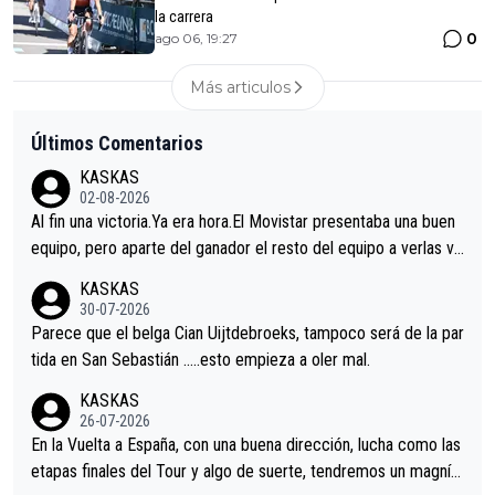
la carrera
0
ago 06, 19:27
Más articulos
Últimos Comentarios
KASKAS
02-08-2026
Al fin una victoria.Ya era hora.El Movistar presentaba una buen
equipo, pero aparte del ganador el resto del equipo a verlas ve
nir.Repito aqui falta algo , y no es precisamente los corredore
KASKAS
s.La única buena noticia es la mejoría de Enric Más en San Seb
30-07-2026
astian.Si en la Vuelta a Burgos sigue la mejoría, podríamos ten
Parece que el belga Cian Uijtdebroeks, tampoco será de la par
er alguna sorpresa en la Vuelta.Ojalá.
tida en San Sebastián …..esto empieza a oler mal.
KASKAS
26-07-2026
En la Vuelta a España, con una buena dirección, lucha como las
etapas finales del Tour y algo de suerte, tendremos un magnífi