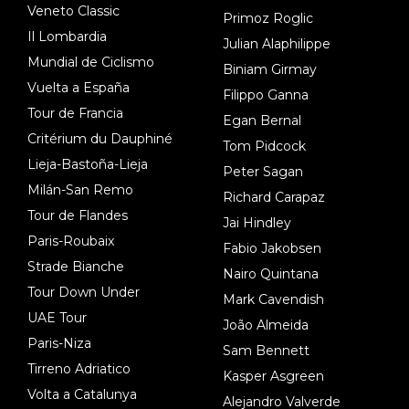
Veneto Classic
Primoz Roglic
Il Lombardia
Julian Alaphilippe
Mundial de Ciclismo
Biniam Girmay
Vuelta a España
Filippo Ganna
Tour de Francia
Egan Bernal
Critérium du Dauphiné
Tom Pidcock
Lieja-Bastoña-Lieja
Peter Sagan
Milán-San Remo
Richard Carapaz
Tour de Flandes
Jai Hindley
Paris-Roubaix
Fabio Jakobsen
Strade Bianche
Nairo Quintana
Tour Down Under
Mark Cavendish
UAE Tour
João Almeida
Paris-Niza
Sam Bennett
Tirreno Adriatico
Kasper Asgreen
Volta a Catalunya
Alejandro Valverde