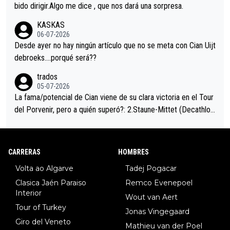
es en el hombro con que saludaba a Vingegard. Ahí hubo una in
bido dirigir.Algo me dice , que nos dará una sorpresa.
trahistoria que nunca sabremos. Quién mucho abarca poco apri
KASKAS
eta, a ver si por querer poner a Del Toro con calzador en posi
06-07-2026
ción de podio UAE y Pojacar se van complicar el tour.
Desde ayer no hay ningún artículo que no se meta con Cian Uijt
debroeks….porqué será??
trados
05-07-2026
La fama/potencial de Cian viene de su clara victoria en el Tour
del Porvenir, pero a quién superó?: 2.Staune-Mittet (Decathlon,
34º en el pasado Giro), 3.Hessmann (sí, Hessmann...), 4.Ryan (E
DF), 5.Piganzoli (Visma), 6.Fancellu (Ukyo), 7.Wilksch (Tudor),
8.Lenny Martinez (Bahrein), 9. Van Belle (Visma), 10. Vacek (Li
CARRERAS
HOMBRES
dl). A tiempo vista se obtiene mucha información...
Volta ao Algarve
Tadej Pogacar
Clasica Jaén Paraiso
Remco Evenepoel
Interior
Wout van Aert
Tour of Turkey
Jonas Vingegaard
Giro del Veneto
Mathieu van der Poel