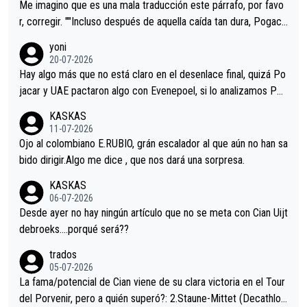
tristes sin victorias.
Me imagino que es una mala traducción este párrafo, por favo
r, corregir. ""Incluso después de aquella caída tan dura, Pogaca
r volvió a atacarle en un descenso durante el Giro y Vingegaard
yoni
permaneció pegado a su rueda. Parecía increíble la forma en l
20-07-2026
a que era capaz de controlar el miedo", recordó."
Hay algo más que no está claro en el desenlace final, quizá Po
jacar y UAE pactaron algo con Evenepoel, si lo analizamos Poj
acar no sprintó a tope y de hecho los últimos metros entra cas
KASKAS
i sin pedalear, luego está el saludo con Evenepoel dándose la
11-07-2026
mano de una manera muy fraternal, más allá de los típicos toqu
Ojo al colombiano E.RUBIO, grán escalador al que aún no han sa
es en el hombro con que saludaba a Vingegard. Ahí hubo una in
bido dirigir.Algo me dice , que nos dará una sorpresa.
trahistoria que nunca sabremos. Quién mucho abarca poco apri
KASKAS
eta, a ver si por querer poner a Del Toro con calzador en posi
06-07-2026
ción de podio UAE y Pojacar se van complicar el tour.
Desde ayer no hay ningún artículo que no se meta con Cian Uijt
debroeks….porqué será??
trados
05-07-2026
La fama/potencial de Cian viene de su clara victoria en el Tour
del Porvenir, pero a quién superó?: 2.Staune-Mittet (Decathlon,