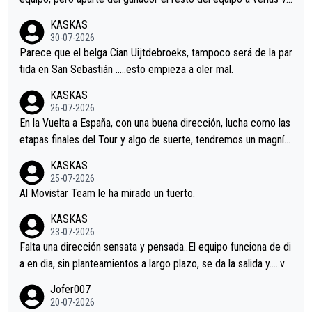
nir.Repito aqui falta algo , y no es precisamente los corredore
KASKAS
s.La única buena noticia es la mejoría de Enric Más en San Seb
30-07-2026
astian.Si en la Vuelta a Burgos sigue la mejoría, podríamos ten
Parece que el belga Cian Uijtdebroeks, tampoco será de la par
er alguna sorpresa en la Vuelta.Ojalá.
tida en San Sebastián …..esto empieza a oler mal.
KASKAS
26-07-2026
En la Vuelta a España, con una buena dirección, lucha como las
etapas finales del Tour y algo de suerte, tendremos un magnífi
co resultado.Acepto apuestas………Suerte
KASKAS
25-07-2026
Al Movistar Team le ha mirado un tuerto.
KASKAS
23-07-2026
Falta una dirección sensata y pensada..El equipo funciona de di
a en dia, sin planteamientos a largo plazo, se da la salida y…..ve
remos qué pasa.Hecho de menos esos directores , Langarica,
Jofer007
Minguez, Velez etc etc.Me da pena vivir estos momentos tan
20-07-2026