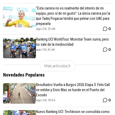
"Esta carrera no es realmente del interés de mi
equipo, pero sí de mi gusto": La única carrera por la
que Tadej Pogacar tendrá que pelear con UAE para
prepararla
0
ago 06, 15:48
Ranking UCI WorldTour: Movistar Team suma, pero
no sale de la mediocridad
0
ago 06, 8:48
Más articulos
Novedades Populares
Resultados Vuelta a Burgos 2026 Etapa 3: Felix Gall
se exhibe y Enric Mas se hunde en el Puerto del
Escudo
0
ago 06, 16:34
Nuevo Ranking UCI: Tesfatsion se consolida como