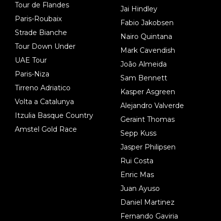
Tour de Flandes
Jai Hindley
Paris-Roubaix
Fabio Jakobsen
Strade Bianche
Nairo Quintana
Tour Down Under
Mark Cavendish
UAE Tour
João Almeida
Paris-Niza
Sam Bennett
Tirreno Adriatico
Kasper Asgreen
Volta a Catalunya
Alejandro Valverde
Itzulia Basque Country
Geraint Thomas
Amstel Gold Race
Sepp Kuss
Jasper Philipsen
Rui Costa
Enric Mas
Juan Ayuso
Daniel Martinez
Fernando Gaviria