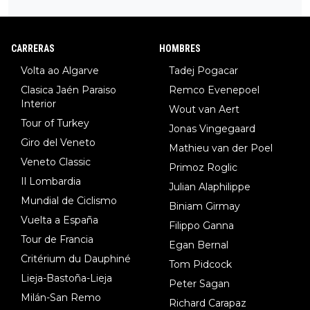
34º en el pasado Giro), 3.Hessmann (sí, Hessmann...), 4.Ryan (E
DF), 5.Piganzoli (Visma), 6.Fancellu (Ukyo), 7.Wilksch (Tudor),
8.Lenny Martinez (Bahrein), 9. Van Belle (Visma), 10. Vacek (Li
CARRERAS
HOMBRES
dl). A tiempo vista se obtiene mucha información...
Volta ao Algarve
Tadej Pogacar
Clasica Jaén Paraiso
Remco Evenepoel
Interior
Wout van Aert
Tour of Turkey
Jonas Vingegaard
Giro del Veneto
Mathieu van der Poel
Veneto Classic
Primoz Roglic
Il Lombardia
Julian Alaphilippe
Mundial de Ciclismo
Biniam Girmay
Vuelta a España
Filippo Ganna
Tour de Francia
Egan Bernal
Critérium du Dauphiné
Tom Pidcock
Lieja-Bastoña-Lieja
Peter Sagan
Milán-San Remo
Richard Carapaz