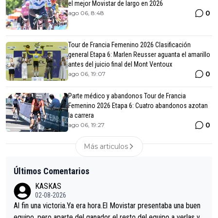
el mejor Movistar de largo en 2026
0
ago 06, 8:48
Tour de Francia Femenino 2026 Clasificación
general Etapa 6: Marlen Reusser aguanta el amarillo
antes del juicio final del Mont Ventoux
0
ago 06, 19:07
Parte médico y abandonos Tour de Francia
Femenino 2026 Etapa 6: Cuatro abandonos azotan
la carrera
0
ago 06, 19:27
Más articulos
Últimos Comentarios
KASKAS
02-08-2026
Al fin una victoria.Ya era hora.El Movistar presentaba una buen
equipo, pero aparte del ganador el resto del equipo a verlas ve