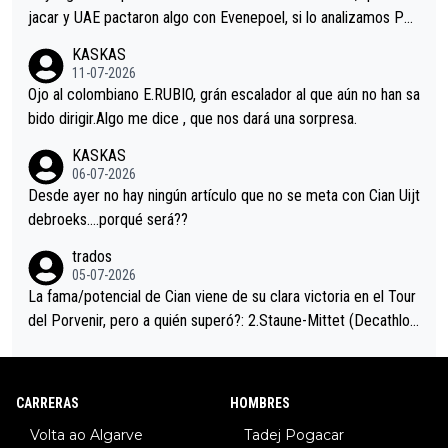
jacar y UAE pactaron algo con Evenepoel, si lo analizamos Poj
acar no sprintó a tope y de hecho los últimos metros entra cas
KASKAS
i sin pedalear, luego está el saludo con Evenepoel dándose la
11-07-2026
mano de una manera muy fraternal, más allá de los típicos toqu
Ojo al colombiano E.RUBIO, grán escalador al que aún no han sa
es en el hombro con que saludaba a Vingegard. Ahí hubo una in
bido dirigir.Algo me dice , que nos dará una sorpresa.
trahistoria que nunca sabremos. Quién mucho abarca poco apri
KASKAS
eta, a ver si por querer poner a Del Toro con calzador en posi
06-07-2026
ción de podio UAE y Pojacar se van complicar el tour.
Desde ayer no hay ningún artículo que no se meta con Cian Uijt
debroeks….porqué será??
trados
05-07-2026
La fama/potencial de Cian viene de su clara victoria en el Tour
del Porvenir, pero a quién superó?: 2.Staune-Mittet (Decathlon,
34º en el pasado Giro), 3.Hessmann (sí, Hessmann...), 4.Ryan (E
DF), 5.Piganzoli (Visma), 6.Fancellu (Ukyo), 7.Wilksch (Tudor),
8.Lenny Martinez (Bahrein), 9. Van Belle (Visma), 10. Vacek (Li
CARRERAS
HOMBRES
dl). A tiempo vista se obtiene mucha información...
Volta ao Algarve
Tadej Pogacar