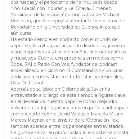
dos ruedas y el periodismo viene inculcada desde
niño. Creció con Indurain y «el Chava» Jiménez.
Admirador de la ‘escuela’ comunicativa de Michael
Robinson, que le empujó a afrontar la Licenciatura en
Periodismo en la Universidad de Buenos Aires; que
aún cursa.
Ha estado siempre en contacto con el mundo del
deporte y la cultura, participando desde muy joven en
blogs deportivos y sitios de reseñas cinematográficas
y musicales. Cuenta con presencia en medios como
Cope, RAI o Radio Con Vos, fundador del pódcast
especializado en ciclismo El Contraanálisis y un canal
dedicado a entrevistas con futbolistas profesionales,
Días De Fútbol.
Además de su labor en Ciclismoaldia, Javier ha
entrevistado a lo largo de este tiempo a figuras clave
en el devenir de nuestro deporte como Alejandro
Valverde o Tadej Pogačar y otras en política antidopaje
como Alberto Yelmo, David Varillas o Marcelo Milano.
Marcos Maynar, en el ámbito de la 'Operación Ílex',
también aparece entre los personajes entrevistados.
Le gusta analizar en profundidad el ecosistema ciclista
donde ha asistido a pruebas de gran calado como