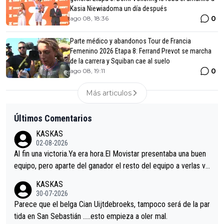
Kasia Niewiadoma un día después
0
ago 08, 18:36
Parte médico y abandonos Tour de Francia
Femenino 2026 Etapa 8: Ferrand Prevot se marcha
de la carrera y Squiban cae al suelo
0
ago 08, 19:11
Más articulos
Últimos Comentarios
KASKAS
02-08-2026
Al fin una victoria.Ya era hora.El Movistar presentaba una buen
equipo, pero aparte del ganador el resto del equipo a verlas ve
nir.Repito aqui falta algo , y no es precisamente los corredore
KASKAS
s.La única buena noticia es la mejoría de Enric Más en San Seb
30-07-2026
astian.Si en la Vuelta a Burgos sigue la mejoría, podríamos ten
Parece que el belga Cian Uijtdebroeks, tampoco será de la par
er alguna sorpresa en la Vuelta.Ojalá.
tida en San Sebastián …..esto empieza a oler mal.