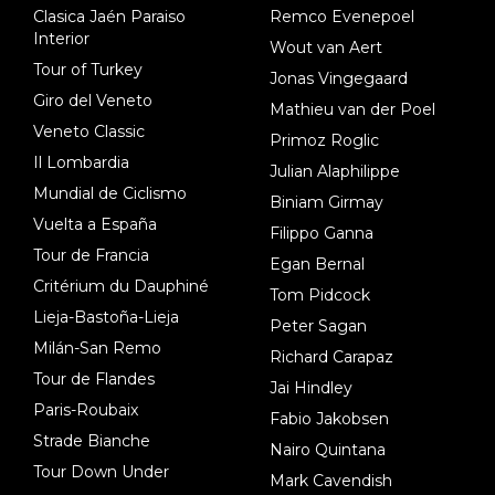
Clasica Jaén Paraiso
Remco Evenepoel
Interior
Wout van Aert
Tour of Turkey
Jonas Vingegaard
Giro del Veneto
Mathieu van der Poel
Veneto Classic
Primoz Roglic
Il Lombardia
Julian Alaphilippe
Mundial de Ciclismo
Biniam Girmay
Vuelta a España
Filippo Ganna
Tour de Francia
Egan Bernal
Critérium du Dauphiné
Tom Pidcock
Lieja-Bastoña-Lieja
Peter Sagan
Milán-San Remo
Richard Carapaz
Tour de Flandes
Jai Hindley
Paris-Roubaix
Fabio Jakobsen
Strade Bianche
Nairo Quintana
Tour Down Under
Mark Cavendish