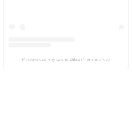
Příspěvek sdílený Erlend Blikra (@erlendblikra)