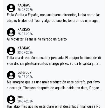
KASKAS
26-07-2026
En la Vuelta a España, con una buena dirección, lucha como las
etapas finales del Tour y algo de suerte, tendremos un magnífi
co resultado.Acepto apuestas………Suerte
KASKAS
25-07-2026
Al Movistar Team le ha mirado un tuerto.
KASKAS
23-07-2026
Falta una dirección sensata y pensada..El equipo funciona de di
a en dia, sin planteamientos a largo plazo, se da la salida y…..ve
remos qué pasa.Hecho de menos esos directores , Langarica,
Jofer007
Minguez, Velez etc etc.Me da pena vivir estos momentos tan
20-07-2026
tristes sin victorias.
Me imagino que es una mala traducción este párrafo, por favo
r, corregir. ""Incluso después de aquella caída tan dura, Pogaca
r volvió a atacarle en un descenso durante el Giro y Vingegaard
yoni
permaneció pegado a su rueda. Parecía increíble la forma en l
20-07-2026
a que era capaz de controlar el miedo", recordó."
Hay algo más que no está claro en el desenlace final, quizá Po