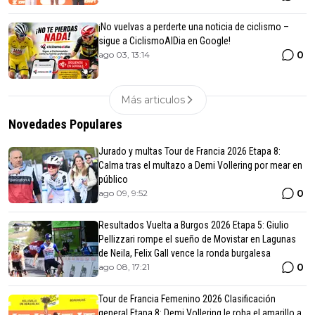
¡No vuelvas a perderte una noticia de ciclismo –
sigue a CiclismoAlDia en Google!
0
ago 03, 13:14
Más articulos
Novedades Populares
Jurado y multas Tour de Francia 2026 Etapa 8:
Calma tras el multazo a Demi Vollering por mear en
público
0
ago 09, 9:52
Resultados Vuelta a Burgos 2026 Etapa 5: Giulio
Pellizzari rompe el sueño de Movistar en Lagunas
de Neila, Felix Gall vence la ronda burgalesa
0
ago 08, 17:21
Tour de Francia Femenino 2026 Clasificación
general Etapa 8: Demi Vollering le roba el amarillo a