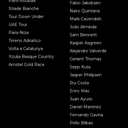
Paris-Roubaix
Fabio Jakobsen
Strade Bianche
Nairo Quintana
Tour Down Under
Mark Cavendish
UAE Tour
João Almeida
Paris-Niza
Sam Bennett
Tirreno Adriatico
Kasper Asgreen
Volta a Catalunya
Alejandro Valverde
Itzulia Basque Country
Geraint Thomas
Amstel Gold Race
Sepp Kuss
Jasper Philipsen
Rui Costa
Enric Mas
Juan Ayuso
Daniel Martinez
Fernando Gaviria
Pello Bilbao