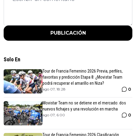
PUBLICACIÓN
Solo En
Tour de Francia Femenino 2026 Previa, perfiles,
favoritas y predicción Etapa 8: ¿Movistar Team
podrá recuperar el amarillo en Niza?
0
ago 07, 18:28
Movistar Team no se detiene en el mercado: dos
nuevos fichajes y una revolución en marcha
0
ago 07, 6:00
Tour de Francia Femenino 2026 Clasificación