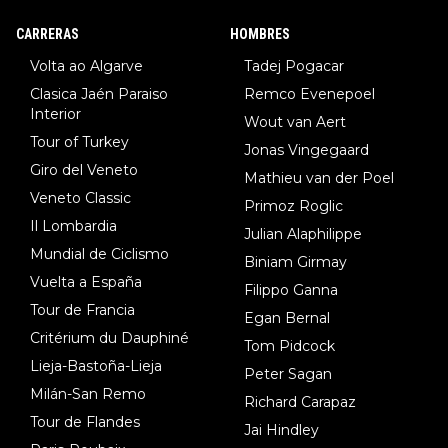
8.Lenny Martinez (Bahrein), 9. Van Belle (Visma), 10. Vacek (Li
CARRERAS
HOMBRES
dl). A tiempo vista se obtiene mucha información...
Volta ao Algarve
Tadej Pogacar
Clasica Jaén Paraiso
Remco Evenepoel
Interior
Wout van Aert
Tour of Turkey
Jonas Vingegaard
Giro del Veneto
Mathieu van der Poel
Veneto Classic
Primoz Roglic
Il Lombardia
Julian Alaphilippe
Mundial de Ciclismo
Biniam Girmay
Vuelta a España
Filippo Ganna
Tour de Francia
Egan Bernal
Critérium du Dauphiné
Tom Pidcock
Lieja-Bastoña-Lieja
Peter Sagan
Milán-San Remo
Richard Carapaz
Tour de Flandes
Jai Hindley