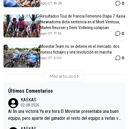
0
ago 07, 18:28
Resultados Tour de Francia Femenino Etapa 7: Kasia
Niewiadoma dicta sentencia en el Mont Ventoux,
Marlen Reusser y Demi Vollering colapsan
0
ago 07, 17:35
Movistar Team no se detiene en el mercado: dos
nuevos fichajes y una revolución en marcha
0
ago 07, 6:00
Más articulos
Últimos Comentarios
KASKAS
02-08-2026
Al fin una victoria.Ya era hora.El Movistar presentaba una buen
equipo, pero aparte del ganador el resto del equipo a verlas ve
nir.Repito aqui falta algo , y no es precisamente los corredore
KASKAS