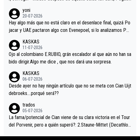
r volvió a atacarle en un descenso durante el Giro y Vingegaard
yoni
permaneció pegado a su rueda. Parecía increíble la forma en l
20-07-2026
a que era capaz de controlar el miedo", recordó."
Hay algo más que no está claro en el desenlace final, quizá Po
jacar y UAE pactaron algo con Evenepoel, si lo analizamos Poj
acar no sprintó a tope y de hecho los últimos metros entra cas
KASKAS
i sin pedalear, luego está el saludo con Evenepoel dándose la
11-07-2026
mano de una manera muy fraternal, más allá de los típicos toqu
Ojo al colombiano E.RUBIO, grán escalador al que aún no han sa
es en el hombro con que saludaba a Vingegard. Ahí hubo una in
bido dirigir.Algo me dice , que nos dará una sorpresa.
trahistoria que nunca sabremos. Quién mucho abarca poco apri
KASKAS
eta, a ver si por querer poner a Del Toro con calzador en posi
06-07-2026
ción de podio UAE y Pojacar se van complicar el tour.
Desde ayer no hay ningún artículo que no se meta con Cian Uijt
debroeks….porqué será??
trados
05-07-2026
La fama/potencial de Cian viene de su clara victoria en el Tour
del Porvenir, pero a quién superó?: 2.Staune-Mittet (Decathlon,
34º en el pasado Giro), 3.Hessmann (sí, Hessmann...), 4.Ryan (E
DF), 5.Piganzoli (Visma), 6.Fancellu (Ukyo), 7.Wilksch (Tudor),