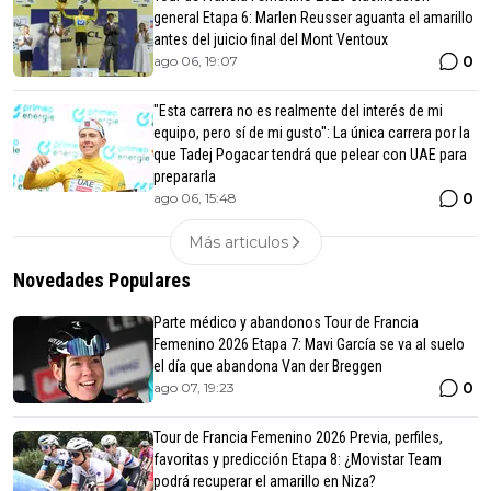
general Etapa 6: Marlen Reusser aguanta el amarillo
antes del juicio final del Mont Ventoux
0
ago 06, 19:07
"Esta carrera no es realmente del interés de mi
equipo, pero sí de mi gusto": La única carrera por la
que Tadej Pogacar tendrá que pelear con UAE para
prepararla
0
ago 06, 15:48
Más articulos
Novedades Populares
Parte médico y abandonos Tour de Francia
Femenino 2026 Etapa 7: Mavi García se va al suelo
el día que abandona Van der Breggen
0
ago 07, 19:23
Tour de Francia Femenino 2026 Previa, perfiles,
favoritas y predicción Etapa 8: ¿Movistar Team
podrá recuperar el amarillo en Niza?