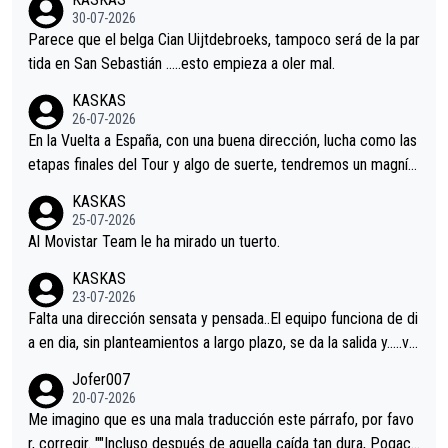
s.La única buena noticia es la mejoría de Enric Más en San Seb
30-07-2026
astian.Si en la Vuelta a Burgos sigue la mejoría, podríamos ten
Parece que el belga Cian Uijtdebroeks, tampoco será de la par
er alguna sorpresa en la Vuelta.Ojalá.
tida en San Sebastián …..esto empieza a oler mal.
KASKAS
26-07-2026
En la Vuelta a España, con una buena dirección, lucha como las
etapas finales del Tour y algo de suerte, tendremos un magnífi
co resultado.Acepto apuestas………Suerte
KASKAS
25-07-2026
Al Movistar Team le ha mirado un tuerto.
KASKAS
23-07-2026
Falta una dirección sensata y pensada..El equipo funciona de di
a en dia, sin planteamientos a largo plazo, se da la salida y…..ve
remos qué pasa.Hecho de menos esos directores , Langarica,
Jofer007
Minguez, Velez etc etc.Me da pena vivir estos momentos tan
20-07-2026
tristes sin victorias.
Me imagino que es una mala traducción este párrafo, por favo
r, corregir. ""Incluso después de aquella caída tan dura, Pogaca