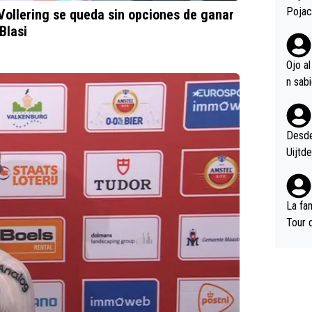
cordó
Pojac
Vollering se queda sin opciones de ganar
os Po
Blasi
s ent
el dá
Ojo a
de lo
gegar
én mu
Del T
Desde 
se van
Uijtd
La fam
Tour 
(Deca
ann...
7.Wilk
(Vism
inform