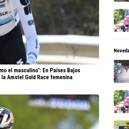
Noveda
omo el masculino": En Países Bajos
 la Amstel Gold Race femenina