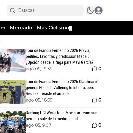
am
Mercado
Más Ciclismo
▼
n
Tour de Francia Femenino 2026 Previa,
perfiles, favoritas y predicción Etapa 6:
¿Opción desde la fuga para Mavi García?
0
ago 05, 19:35
Tour de Francia Femenino 2026 Clasificación
general Etapa 5: Vollering lo intenta, pero
Reusser resiste el amarillo
0
ago 05, 18:59
Ranking UCI WorldTour: Movistar Team suma,
pero no sale de la mediocridad
0
ago 05, 9:07