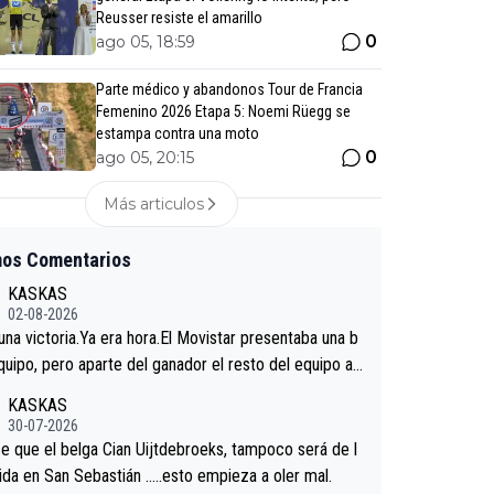
Reusser resiste el amarillo
0
ago 05, 18:59
Parte médico y abandonos Tour de Francia
Femenino 2026 Etapa 5: Noemi Rüegg se
estampa contra una moto
0
ago 05, 20:15
Más articulos
mos Comentarios
KASKAS
02-08-2026
 una victoria.Ya era hora.El Movistar presentaba una b
quipo, pero aparte del ganador el resto del equipo a
 venir.Repito aqui falta algo , y no es precisamente lo
KASKAS
redores.La única buena noticia es la mejoría de Enric
30-07-2026
n San Sebastian.Si en la Vuelta a Burgos sigue la mej
e que el belga Cian Uijtdebroeks, tampoco será de l
podríamos tener alguna sorpresa en la Vuelta.Ojalá.
tida en San Sebastián …..esto empieza a oler mal.