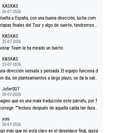
KASKAS
26-07-2026
 Vuelta a España, con una buena dirección, lucha com
 etapas finales del Tour y algo de suerte, tendremos u
nífico resultado.Acepto apuestas………Suerte
KASKAS
25-07-2026
vistar Team le ha mirado un tuerto.
KASKAS
23-07-2026
 una dirección sensata y pensada..El equipo funciona d
en dia, sin planteamientos a largo plazo, se da la salid
.veremos qué pasa.Hecho de menos esos directores ,
Jofer007
rica, Minguez, Velez etc etc.Me da pena vivir estos
20-07-2026
os tan tristes sin victorias.
agino que es una mala traducción este párrafo, por f
corregir. ""Incluso después de aquella caída tan dura,
ar volvió a atacarle en un descenso durante el Giro y
yoni
gaard permaneció pegado a su rueda. Parecía increí
20-07-2026
 forma en la que era capaz de controlar el miedo", re
lgo más que no está claro en el desenlace final, quizá