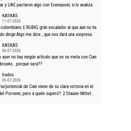
."
ar y UAE pactaron algo con Evenepoel, si lo analizam
jacar no sprintó a tope y de hecho los últimos metro
KASKAS
ra casi sin pedalear, luego está el saludo con Evenepo
11-07-2026
ndose la mano de una manera muy fraternal, más allá
l colombiano E.RUBIO, grán escalador al que aún no ha
s típicos toques en el hombro con que saludaba a Vin
n sabido dirigir.Algo me dice , que nos dará una sorpresa.
d. Ahí hubo una intrahistoria que nunca sabremos. Qui
KASKAS
cho abarca poco aprieta, a ver si por querer poner a
06-07-2026
oro con calzador en posición de podio UAE y Pojacar
ayer no hay ningún artículo que no se meta con Cian
 complicar el tour.
ebroeks….porqué será??
trados
05-07-2026
a/potencial de Cian viene de su clara victoria en el
del Porvenir, pero a quién superó?: 2.Staune-Mittet
thlon, 34º en el pasado Giro), 3.Hessmann (sí, Hessm
), 4.Ryan (EDF), 5.Piganzoli (Visma), 6.Fancellu (Ukyo),
sch (Tudor), 8.Lenny Martinez (Bahrein), 9. Van Belle
a), 10. Vacek (Lidl). A tiempo vista se obtiene mucha
ación...