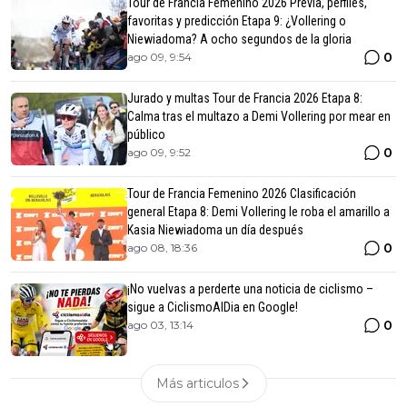
Tour de Francia Femenino 2026 Previa, perfiles,
favoritas y predicción Etapa 9: ¿Vollering o
Niewiadoma? A ocho segundos de la gloria
0
ago 09, 9:54
Jurado y multas Tour de Francia 2026 Etapa 8:
Calma tras el multazo a Demi Vollering por mear en
público
0
ago 09, 9:52
Tour de Francia Femenino 2026 Clasificación
general Etapa 8: Demi Vollering le roba el amarillo a
Kasia Niewiadoma un día después
0
ago 08, 18:36
¡No vuelvas a perderte una noticia de ciclismo –
sigue a CiclismoAlDia en Google!
0
ago 03, 13:14
Más articulos