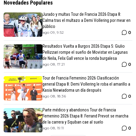
Novedades Populares
Jurado y multas Tour de Francia 2026 Etapa 8:
Calma tras el multazo a Demi Vollering por mear en
público
0
ago 09, 9:52
Resultados Vuelta a Burgos 2026 Etapa 5: Giulio
Pellizzari rompe el sueño de Movistar en Lagunas
de Neila, Felix Gall vence la ronda burgalesa
0
ago 08, 17:21
Tour de Francia Femenino 2026 Clasificación
general Etapa 8: Demi Vollering le roba el amarillo a
Kasia Niewiadoma un día después
0
ago 08, 18:36
Parte médico y abandonos Tour de Francia
Femenino 2026 Etapa 8: Ferrand Prevot se marcha
de la carrera y Squiban cae al suelo
0
ago 08, 19:11