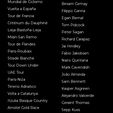
Mundial de Ciclismo
Biniam Girmay
Vuelta a España
Filippo Ganna
Tour de Francia
Egan Bernal
Critérium du Dauphiné
Tom Pidcock
Lieja-Bastoña-Lieja
Peter Sagan
Milán-San Remo
Richard Carapaz
Tour de Flandes
Jai Hindley
Paris-Roubaix
Fabio Jakobsen
Strade Bianche
Nairo Quintana
Tour Down Under
Mark Cavendish
UAE Tour
João Almeida
Paris-Niza
Sam Bennett
Tirreno Adriatico
Kasper Asgreen
Volta a Catalunya
Alejandro Valverde
Itzulia Basque Country
Geraint Thomas
Amstel Gold Race
Sepp Kuss