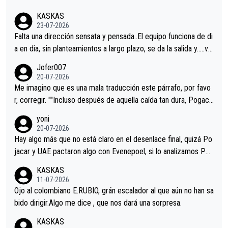
KASKAS
23-07-2026
Falta una dirección sensata y pensada..El equipo funciona de di
a en dia, sin planteamientos a largo plazo, se da la salida y…..ve
remos qué pasa.Hecho de menos esos directores , Langarica,
Jofer007
Minguez, Velez etc etc.Me da pena vivir estos momentos tan
20-07-2026
tristes sin victorias.
Me imagino que es una mala traducción este párrafo, por favo
r, corregir. ""Incluso después de aquella caída tan dura, Pogaca
r volvió a atacarle en un descenso durante el Giro y Vingegaard
yoni
permaneció pegado a su rueda. Parecía increíble la forma en l
20-07-2026
a que era capaz de controlar el miedo", recordó."
Hay algo más que no está claro en el desenlace final, quizá Po
jacar y UAE pactaron algo con Evenepoel, si lo analizamos Poj
acar no sprintó a tope y de hecho los últimos metros entra cas
KASKAS
i sin pedalear, luego está el saludo con Evenepoel dándose la
11-07-2026
mano de una manera muy fraternal, más allá de los típicos toqu
Ojo al colombiano E.RUBIO, grán escalador al que aún no han sa
es en el hombro con que saludaba a Vingegard. Ahí hubo una in
bido dirigir.Algo me dice , que nos dará una sorpresa.
trahistoria que nunca sabremos. Quién mucho abarca poco apri
KASKAS
eta, a ver si por querer poner a Del Toro con calzador en posi