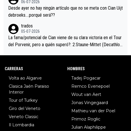
06-07-2026
ción de podio UAE y Pojacar se van complicar el tour.
Desde ayer no hay ningún artículo que no se meta con Cian Uijt
debroeks….porqué será??
trados
05-07-2026
La fama/potencial de Cian viene de su clara victoria en el Tour
del Porvenir, pero a quién superó?: 2.Staune-Mittet (Decathlon,
34º en el pasado Giro), 3.Hessmann (sí, Hessmann...), 4.Ryan (E
DF), 5.Piganzoli (Visma), 6.Fancellu (Ukyo), 7.Wilksch (Tudor),
8.Lenny Martinez (Bahrein), 9. Van Belle (Visma), 10. Vacek (Li
CARRERAS
HOMBRES
dl). A tiempo vista se obtiene mucha información...
Volta ao Algarve
Tadej Pogacar
Clasica Jaén Paraiso
Remco Evenepoel
Interior
Wout van Aert
Tour of Turkey
Jonas Vingegaard
Giro del Veneto
Mathieu van der Poel
Veneto Classic
Primoz Roglic
Il Lombardia
Julian Alaphilippe