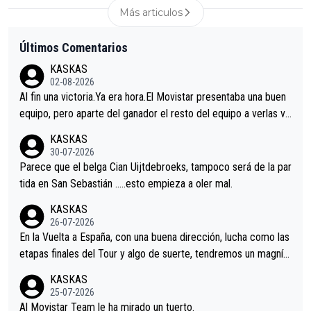
Más articulos
Últimos Comentarios
KASKAS
02-08-2026
Al fin una victoria.Ya era hora.El Movistar presentaba una buen
equipo, pero aparte del ganador el resto del equipo a verlas ve
nir.Repito aqui falta algo , y no es precisamente los corredore
KASKAS
s.La única buena noticia es la mejoría de Enric Más en San Seb
30-07-2026
astian.Si en la Vuelta a Burgos sigue la mejoría, podríamos ten
Parece que el belga Cian Uijtdebroeks, tampoco será de la par
er alguna sorpresa en la Vuelta.Ojalá.
tida en San Sebastián …..esto empieza a oler mal.
KASKAS
26-07-2026
En la Vuelta a España, con una buena dirección, lucha como las
etapas finales del Tour y algo de suerte, tendremos un magnífi
co resultado.Acepto apuestas………Suerte
KASKAS
25-07-2026
Al Movistar Team le ha mirado un tuerto.