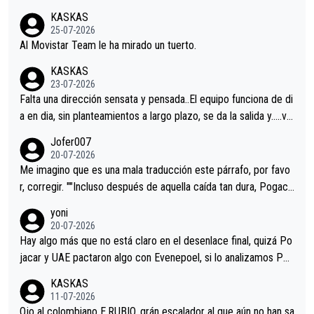
co resultado.Acepto apuestas………Suerte
KASKAS
25-07-2026
Al Movistar Team le ha mirado un tuerto.
KASKAS
23-07-2026
Falta una dirección sensata y pensada..El equipo funciona de di
a en dia, sin planteamientos a largo plazo, se da la salida y…..ve
remos qué pasa.Hecho de menos esos directores , Langarica,
Jofer007
Minguez, Velez etc etc.Me da pena vivir estos momentos tan
20-07-2026
tristes sin victorias.
Me imagino que es una mala traducción este párrafo, por favo
r, corregir. ""Incluso después de aquella caída tan dura, Pogaca
r volvió a atacarle en un descenso durante el Giro y Vingegaard
yoni
permaneció pegado a su rueda. Parecía increíble la forma en l
20-07-2026
a que era capaz de controlar el miedo", recordó."
Hay algo más que no está claro en el desenlace final, quizá Po
jacar y UAE pactaron algo con Evenepoel, si lo analizamos Poj
acar no sprintó a tope y de hecho los últimos metros entra cas
KASKAS
i sin pedalear, luego está el saludo con Evenepoel dándose la
11-07-2026
mano de una manera muy fraternal, más allá de los típicos toqu
Ojo al colombiano E.RUBIO, grán escalador al que aún no han sa