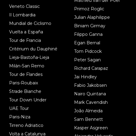
Mathieu van der Poel
Veneto Classic
Primoz Roglic
Il Lombardia
Julian Alaphilippe
Mundial de Ciclismo
Biniam Girmay
Vuelta a España
Filippo Ganna
Tour de Francia
Egan Bernal
Critérium du Dauphiné
Tom Pidcock
Lieja-Bastoña-Lieja
Peter Sagan
Milán-San Remo
Richard Carapaz
Tour de Flandes
Jai Hindley
Paris-Roubaix
Fabio Jakobsen
Strade Bianche
Nairo Quintana
Tour Down Under
Mark Cavendish
UAE Tour
João Almeida
Paris-Niza
Sam Bennett
Tirreno Adriatico
Kasper Asgreen
Volta a Catalunya