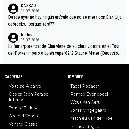
trahistoria que nunca sabremos. Quién mucho abarca poco apri
KASKAS
eta, a ver si por querer poner a Del Toro con calzador en posi
06-07-2026
ción de podio UAE y Pojacar se van complicar el tour.
Desde ayer no hay ningún artículo que no se meta con Cian Uijt
debroeks….porqué será??
trados
05-07-2026
La fama/potencial de Cian viene de su clara victoria en el Tour
del Porvenir, pero a quién superó?: 2.Staune-Mittet (Decathlon,
34º en el pasado Giro), 3.Hessmann (sí, Hessmann...), 4.Ryan (E
DF), 5.Piganzoli (Visma), 6.Fancellu (Ukyo), 7.Wilksch (Tudor),
8.Lenny Martinez (Bahrein), 9. Van Belle (Visma), 10. Vacek (Li
CARRERAS
HOMBRES
dl). A tiempo vista se obtiene mucha información...
Volta ao Algarve
Tadej Pogacar
Clasica Jaén Paraiso
Remco Evenepoel
Interior
Wout van Aert
Tour of Turkey
Jonas Vingegaard
Giro del Veneto
Mathieu van der Poel
Veneto Classic
Primoz Roglic