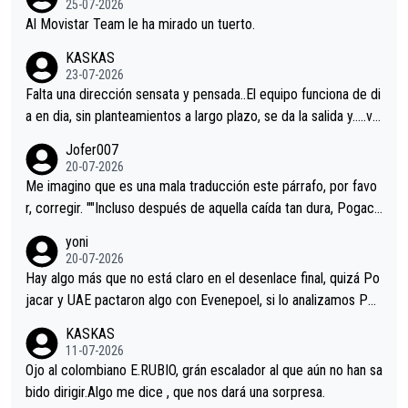
25-07-2026
Al Movistar Team le ha mirado un tuerto.
KASKAS
23-07-2026
Falta una dirección sensata y pensada..El equipo funciona de di
a en dia, sin planteamientos a largo plazo, se da la salida y…..ve
remos qué pasa.Hecho de menos esos directores , Langarica,
Jofer007
Minguez, Velez etc etc.Me da pena vivir estos momentos tan
20-07-2026
tristes sin victorias.
Me imagino que es una mala traducción este párrafo, por favo
r, corregir. ""Incluso después de aquella caída tan dura, Pogaca
r volvió a atacarle en un descenso durante el Giro y Vingegaard
yoni
permaneció pegado a su rueda. Parecía increíble la forma en l
20-07-2026
a que era capaz de controlar el miedo", recordó."
Hay algo más que no está claro en el desenlace final, quizá Po
jacar y UAE pactaron algo con Evenepoel, si lo analizamos Poj
acar no sprintó a tope y de hecho los últimos metros entra cas
KASKAS
i sin pedalear, luego está el saludo con Evenepoel dándose la
11-07-2026
mano de una manera muy fraternal, más allá de los típicos toqu
Ojo al colombiano E.RUBIO, grán escalador al que aún no han sa
es en el hombro con que saludaba a Vingegard. Ahí hubo una in
bido dirigir.Algo me dice , que nos dará una sorpresa.