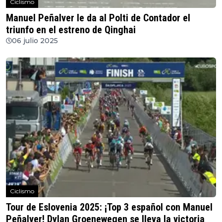
Ciclismo
Manuel Peñalver le da al Polti de Contador el
triunfo en el estreno de Qinghai
06 julio 2025
Ciclismo
Tour de Eslovenia 2025: ¡Top 3 español con Manuel
Peñalver! Dylan Groenewegen se lleva la victoria