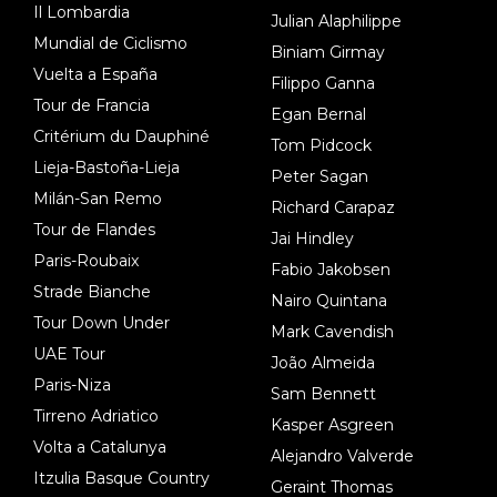
Il Lombardia
Julian Alaphilippe
Mundial de Ciclismo
Biniam Girmay
Vuelta a España
Filippo Ganna
Tour de Francia
Egan Bernal
Critérium du Dauphiné
Tom Pidcock
Lieja-Bastoña-Lieja
Peter Sagan
Milán-San Remo
Richard Carapaz
Tour de Flandes
Jai Hindley
Paris-Roubaix
Fabio Jakobsen
Strade Bianche
Nairo Quintana
Tour Down Under
Mark Cavendish
UAE Tour
João Almeida
Paris-Niza
Sam Bennett
Tirreno Adriatico
Kasper Asgreen
Volta a Catalunya
Alejandro Valverde
Itzulia Basque Country
Geraint Thomas