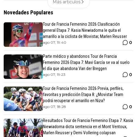
Más articulos
Novedades Populares
Tour de Francia Femenino 2026 Clasificación
general Etapa 7: Kasia Niewiadoma le quita el
amarillo a la ciclista de Movistar, Marlen Reusser
0
ago 07, 19:40
Parte médico y abandonos Tour de Francia
Femenino 2026 Etapa 7: Mavi García se va al suelo
el día que abandona Van der Breggen
0
ago 07, 19:23
Tour de Francia Femenino 2026 Previa, perfiles,
favoritas y predicción Etapa 8: ¿Movistar Team
podrá recuperar el amarillo en Niza?
0
ago 07, 18:28
Resultados Tour de Francia Femenino Etapa 7: Kasia
Niewiadoma dicta sentencia en el Mont Ventoux,
Marlen Reusser y Demi Vollering colapsan