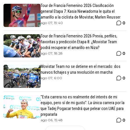
Tour de Francia Femenino 2026 Clasificación
general Etapa 7: Kasia Niewiadoma le quita el
amarillo a la ciclista de Movistar, Marlen Reusser
0
ago 07, 19:40
Tour de Francia Femenino 2026 Previa, perfiles,
favoritas y predicción Etapa 8: ¿Movistar Team
podrá recuperar el amarillo en Niza?
0
ago 07, 18:28
Movistar Team no se detiene en el mercado: dos
nuevos fichajes y una revolución en marcha
0
ago 07, 6:00
"Esta carrera no es realmente del interés de mi
equipo, pero sí de mi gusto": La única carrera por la
que Tadej Pogacar tendrá que pelear con UAE para
prepararla
0
ago 06, 15:48