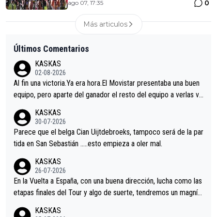
0
ago 07, 17:35
Más articulos
Últimos Comentarios
KASKAS
02-08-2026
Al fin una victoria.Ya era hora.El Movistar presentaba una buen
equipo, pero aparte del ganador el resto del equipo a verlas ve
nir.Repito aqui falta algo , y no es precisamente los corredore
KASKAS
s.La única buena noticia es la mejoría de Enric Más en San Seb
30-07-2026
astian.Si en la Vuelta a Burgos sigue la mejoría, podríamos ten
Parece que el belga Cian Uijtdebroeks, tampoco será de la par
er alguna sorpresa en la Vuelta.Ojalá.
tida en San Sebastián …..esto empieza a oler mal.
KASKAS
26-07-2026
En la Vuelta a España, con una buena dirección, lucha como las
etapas finales del Tour y algo de suerte, tendremos un magnífi
co resultado.Acepto apuestas………Suerte
KASKAS