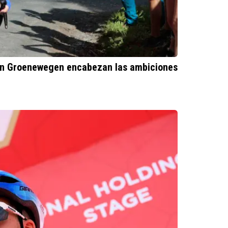
7.Wilk
(Vism
inform
lan Groenewegen encabezan las ambiciones