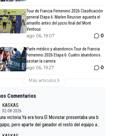
Tour de Francia Femenino 2026 Clasificación
general Etapa 6: Marlen Reusser aguanta el
amarillo antes del juicio final del Mont
Ventoux
0
ago 06, 19:07
Parte médico y abandonos Tour de Francia
Femenino 2026 Etapa 6: Cuatro abandonos
azotan la carrera
0
ago 06, 19:27
Más articulos
mos Comentarios
KASKAS
02-08-2026
 una victoria.Ya era hora.El Movistar presentaba una b
quipo, pero aparte del ganador el resto del equipo a
 venir.Repito aqui falta algo , y no es precisamente lo
KASKAS