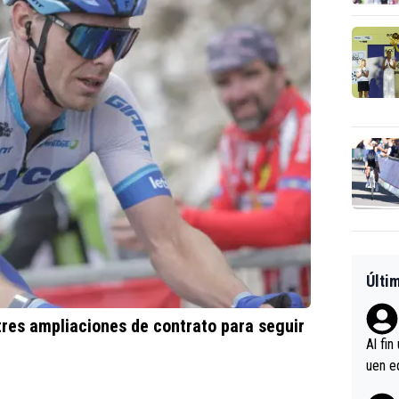
Últi
tres ampliaciones de contrato para seguir
Al fin
uen e
verlas