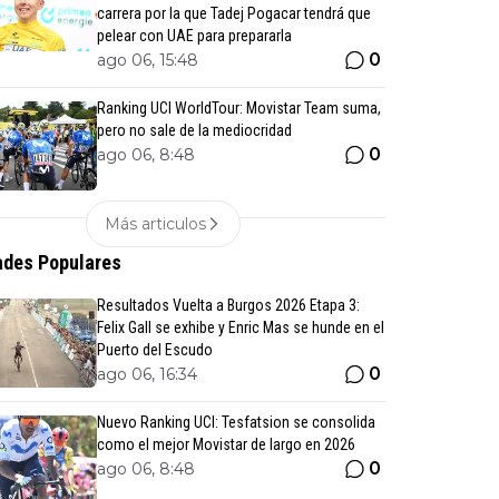
carrera por la que Tadej Pogacar tendrá que
pelear con UAE para prepararla
0
ago 06, 15:48
Ranking UCI WorldTour: Movistar Team suma,
pero no sale de la mediocridad
0
ago 06, 8:48
Más articulos
des Populares
Resultados Vuelta a Burgos 2026 Etapa 3:
Felix Gall se exhibe y Enric Mas se hunde en el
Puerto del Escudo
0
ago 06, 16:34
Nuevo Ranking UCI: Tesfatsion se consolida
como el mejor Movistar de largo en 2026
0
ago 06, 8:48