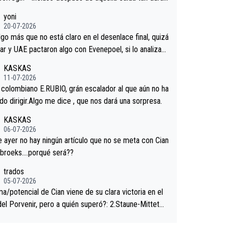
ar volvió a atacarle en un descenso durante el Giro y
yoni
gaard permaneció pegado a su rueda. Parecía increí
20-07-2026
 forma en la que era capaz de controlar el miedo", re
lgo más que no está claro en el desenlace final, quizá
."
ar y UAE pactaron algo con Evenepoel, si lo analizam
jacar no sprintó a tope y de hecho los últimos metro
KASKAS
ra casi sin pedalear, luego está el saludo con Evenepo
11-07-2026
ndose la mano de una manera muy fraternal, más allá
l colombiano E.RUBIO, grán escalador al que aún no ha
s típicos toques en el hombro con que saludaba a Vin
n sabido dirigir.Algo me dice , que nos dará una sorpresa.
d. Ahí hubo una intrahistoria que nunca sabremos. Qui
KASKAS
cho abarca poco aprieta, a ver si por querer poner a
06-07-2026
oro con calzador en posición de podio UAE y Pojacar
ayer no hay ningún artículo que no se meta con Cian
 complicar el tour.
ebroeks….porqué será??
trados
05-07-2026
a/potencial de Cian viene de su clara victoria en el
del Porvenir, pero a quién superó?: 2.Staune-Mittet
thlon, 34º en el pasado Giro), 3.Hessmann (sí, Hessm
), 4.Ryan (EDF), 5.Piganzoli (Visma), 6.Fancellu (Ukyo),