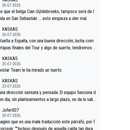
redores.La única buena noticia es la mejoría de Enric
30-07-2026
n San Sebastian.Si en la Vuelta a Burgos sigue la mej
e que el belga Cian Uijtdebroeks, tampoco será de l
podríamos tener alguna sorpresa en la Vuelta.Ojalá.
tida en San Sebastián …..esto empieza a oler mal.
KASKAS
26-07-2026
 Vuelta a España, con una buena dirección, lucha com
 etapas finales del Tour y algo de suerte, tendremos u
nífico resultado.Acepto apuestas………Suerte
KASKAS
25-07-2026
vistar Team le ha mirado un tuerto.
KASKAS
23-07-2026
 una dirección sensata y pensada..El equipo funciona d
en dia, sin planteamientos a largo plazo, se da la salid
.veremos qué pasa.Hecho de menos esos directores ,
Jofer007
rica, Minguez, Velez etc etc.Me da pena vivir estos
20-07-2026
os tan tristes sin victorias.
agino que es una mala traducción este párrafo, por f
corregir. ""Incluso después de aquella caída tan dura,