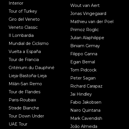
Interior
Wout van Aert
Tour of Turkey
Jonas Vingegaard
Giro del Veneto
Mathieu van der Poel
Veneto Classic
Primoz Roglic
Il Lombardia
Julian Alaphilippe
Mundial de Ciclismo
Biniam Girmay
Vuelta a España
Filippo Ganna
Tour de Francia
Egan Bernal
Critérium du Dauphiné
Tom Pidcock
Lieja-Bastoña-Lieja
Peter Sagan
Milán-San Remo
Richard Carapaz
Tour de Flandes
Jai Hindley
Paris-Roubaix
Fabio Jakobsen
Strade Bianche
Nairo Quintana
Tour Down Under
Mark Cavendish
UAE Tour
João Almeida