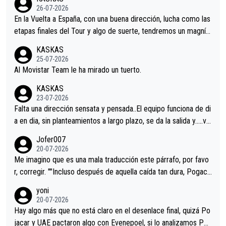
26-07-2026
En la Vuelta a España, con una buena dirección, lucha como las
etapas finales del Tour y algo de suerte, tendremos un magnífi
co resultado.Acepto apuestas………Suerte
KASKAS
25-07-2026
Al Movistar Team le ha mirado un tuerto.
KASKAS
23-07-2026
Falta una dirección sensata y pensada..El equipo funciona de di
a en dia, sin planteamientos a largo plazo, se da la salida y…..ve
remos qué pasa.Hecho de menos esos directores , Langarica,
Jofer007
Minguez, Velez etc etc.Me da pena vivir estos momentos tan
20-07-2026
tristes sin victorias.
Me imagino que es una mala traducción este párrafo, por favo
r, corregir. ""Incluso después de aquella caída tan dura, Pogaca
r volvió a atacarle en un descenso durante el Giro y Vingegaard
yoni
permaneció pegado a su rueda. Parecía increíble la forma en l
20-07-2026
a que era capaz de controlar el miedo", recordó."
Hay algo más que no está claro en el desenlace final, quizá Po
jacar y UAE pactaron algo con Evenepoel, si lo analizamos Poj