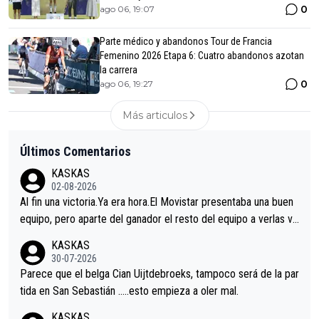
0
ago 06, 19:07
Parte médico y abandonos Tour de Francia
Femenino 2026 Etapa 6: Cuatro abandonos azotan
la carrera
0
ago 06, 19:27
Más articulos
Últimos Comentarios
KASKAS
02-08-2026
Al fin una victoria.Ya era hora.El Movistar presentaba una buen
equipo, pero aparte del ganador el resto del equipo a verlas ve
nir.Repito aqui falta algo , y no es precisamente los corredore
KASKAS
s.La única buena noticia es la mejoría de Enric Más en San Seb
30-07-2026
astian.Si en la Vuelta a Burgos sigue la mejoría, podríamos ten
Parece que el belga Cian Uijtdebroeks, tampoco será de la par
er alguna sorpresa en la Vuelta.Ojalá.
tida en San Sebastián …..esto empieza a oler mal.
KASKAS