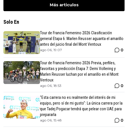
Más articulos
Solo En
Tour de Francia Femenino 2026 Clasificación
general Etapa 6: Marlen Reusser aguanta el amarillo
antes del juicio final del Mont Ventoux
0
ago 06, 19:07
Tour de Francia Femenino 2026 Previa, perfiles,
favoritas y predicción Etapa 7: Demi Vollering y
Marlen Reusser luchan por el amarillo en el Mont
Ventoux
0
ago 06, 18:53
"Esta carrera no es realmente del interés de mi
equipo, pero sí de mi gusto": La única carrera por la
que Tadej Pogacar tendrá que pelear con UAE para
prepararla
0
ago 06, 15:48