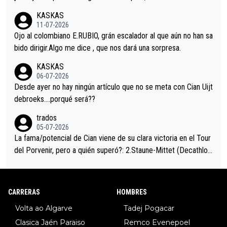
acar no sprintó a tope y de hecho los últimos metros entra cas
KASKAS
i sin pedalear, luego está el saludo con Evenepoel dándose la
11-07-2026
mano de una manera muy fraternal, más allá de los típicos toqu
Ojo al colombiano E.RUBIO, grán escalador al que aún no han sa
es en el hombro con que saludaba a Vingegard. Ahí hubo una in
bido dirigir.Algo me dice , que nos dará una sorpresa.
trahistoria que nunca sabremos. Quién mucho abarca poco apri
KASKAS
eta, a ver si por querer poner a Del Toro con calzador en posi
06-07-2026
ción de podio UAE y Pojacar se van complicar el tour.
Desde ayer no hay ningún artículo que no se meta con Cian Uijt
debroeks….porqué será??
trados
05-07-2026
La fama/potencial de Cian viene de su clara victoria en el Tour
del Porvenir, pero a quién superó?: 2.Staune-Mittet (Decathlon,
34º en el pasado Giro), 3.Hessmann (sí, Hessmann...), 4.Ryan (E
DF), 5.Piganzoli (Visma), 6.Fancellu (Ukyo), 7.Wilksch (Tudor),
8.Lenny Martinez (Bahrein), 9. Van Belle (Visma), 10. Vacek (Li
CARRERAS
HOMBRES
dl). A tiempo vista se obtiene mucha información...
Volta ao Algarve
Tadej Pogacar
Clasica Jaén Paraiso
Remco Evenepoel