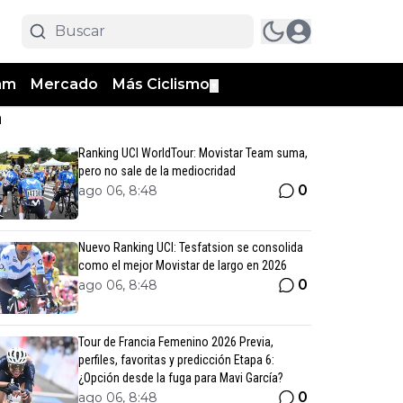
am
Mercado
Más Ciclismo
▼
n
Ranking UCI WorldTour: Movistar Team suma,
pero no sale de la mediocridad
0
ago 06, 8:48
Nuevo Ranking UCI: Tesfatsion se consolida
como el mejor Movistar de largo en 2026
0
ago 06, 8:48
Tour de Francia Femenino 2026 Previa,
perfiles, favoritas y predicción Etapa 6:
¿Opción desde la fuga para Mavi García?
0
ago 06, 8:48