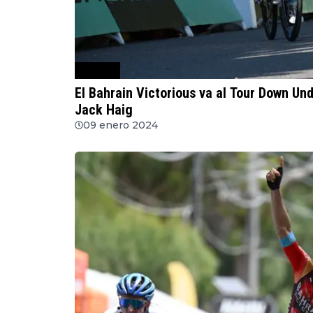
Ciclismo
El Bahrain Victorious va al Tour Down Un
Jack Haig
09 enero 2024