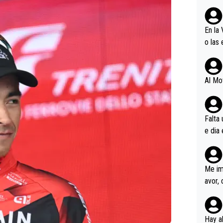
En la
o las
n mag
Al Mo
Falta
e dia 
a y….
Langa
moment
Me im
avor, 
Pogac
Vinge
ble la
Hay a