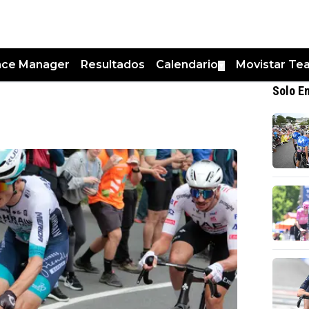
nce Manager
Resultados
Calendario
Movistar Te
▼
Solo E