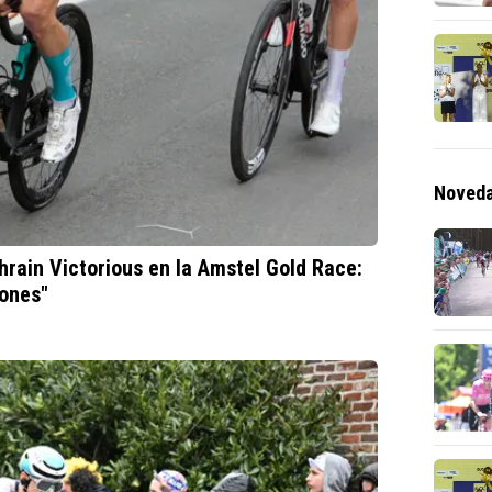
Noveda
ahrain Victorious en la Amstel Gold Race:
ones"