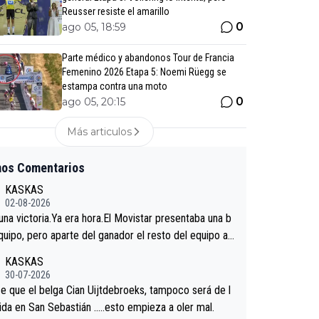
Reusser resiste el amarillo
0
ago 05, 18:59
Parte médico y abandonos Tour de Francia
Femenino 2026 Etapa 5: Noemi Rüegg se
estampa contra una moto
0
ago 05, 20:15
Más articulos
mos Comentarios
KASKAS
02-08-2026
 una victoria.Ya era hora.El Movistar presentaba una b
quipo, pero aparte del ganador el resto del equipo a
 venir.Repito aqui falta algo , y no es precisamente lo
KASKAS
redores.La única buena noticia es la mejoría de Enric
30-07-2026
n San Sebastian.Si en la Vuelta a Burgos sigue la mej
e que el belga Cian Uijtdebroeks, tampoco será de l
podríamos tener alguna sorpresa en la Vuelta.Ojalá.
tida en San Sebastián …..esto empieza a oler mal.