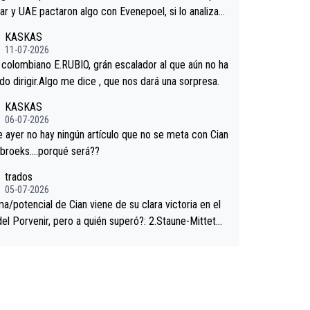
."
ar y UAE pactaron algo con Evenepoel, si lo analizam
jacar no sprintó a tope y de hecho los últimos metro
KASKAS
ra casi sin pedalear, luego está el saludo con Evenepo
11-07-2026
ndose la mano de una manera muy fraternal, más allá
l colombiano E.RUBIO, grán escalador al que aún no ha
s típicos toques en el hombro con que saludaba a Vin
n sabido dirigir.Algo me dice , que nos dará una sorpresa.
d. Ahí hubo una intrahistoria que nunca sabremos. Qui
KASKAS
cho abarca poco aprieta, a ver si por querer poner a
06-07-2026
oro con calzador en posición de podio UAE y Pojacar
ayer no hay ningún artículo que no se meta con Cian
 complicar el tour.
ebroeks….porqué será??
trados
05-07-2026
a/potencial de Cian viene de su clara victoria en el
del Porvenir, pero a quién superó?: 2.Staune-Mittet
thlon, 34º en el pasado Giro), 3.Hessmann (sí, Hessm
), 4.Ryan (EDF), 5.Piganzoli (Visma), 6.Fancellu (Ukyo),
sch (Tudor), 8.Lenny Martinez (Bahrein), 9. Van Belle
a), 10. Vacek (Lidl). A tiempo vista se obtiene mucha
ación...