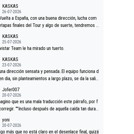
KASKAS
26-07-2026
 Vuelta a España, con una buena dirección, lucha com
 etapas finales del Tour y algo de suerte, tendremos u
nífico resultado.Acepto apuestas………Suerte
KASKAS
25-07-2026
vistar Team le ha mirado un tuerto.
KASKAS
23-07-2026
 una dirección sensata y pensada..El equipo funciona d
en dia, sin planteamientos a largo plazo, se da la salid
.veremos qué pasa.Hecho de menos esos directores ,
Jofer007
rica, Minguez, Velez etc etc.Me da pena vivir estos
20-07-2026
os tan tristes sin victorias.
agino que es una mala traducción este párrafo, por f
corregir. ""Incluso después de aquella caída tan dura,
ar volvió a atacarle en un descenso durante el Giro y
yoni
gaard permaneció pegado a su rueda. Parecía increí
20-07-2026
 forma en la que era capaz de controlar el miedo", re
lgo más que no está claro en el desenlace final, quizá