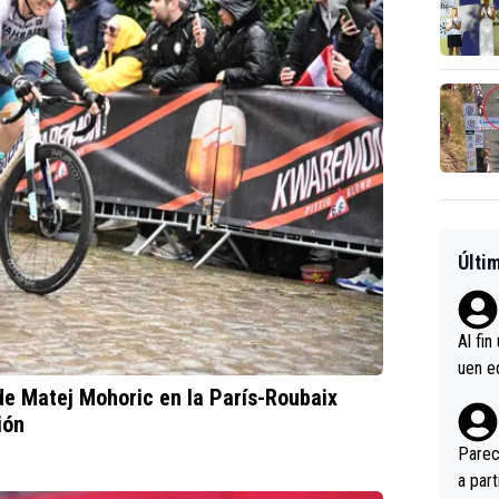
Últi
Al fin
uen e
de Matej Mohoric en la París-Roubaix
verlas
ión
s cor
Más e
Parec
oría, 
a par