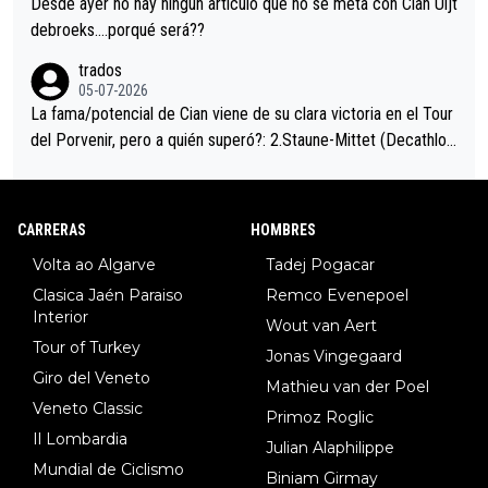
Desde ayer no hay ningún artículo que no se meta con Cian Uijt
debroeks….porqué será??
trados
05-07-2026
La fama/potencial de Cian viene de su clara victoria en el Tour
del Porvenir, pero a quién superó?: 2.Staune-Mittet (Decathlon,
34º en el pasado Giro), 3.Hessmann (sí, Hessmann...), 4.Ryan (E
DF), 5.Piganzoli (Visma), 6.Fancellu (Ukyo), 7.Wilksch (Tudor),
8.Lenny Martinez (Bahrein), 9. Van Belle (Visma), 10. Vacek (Li
CARRERAS
HOMBRES
dl). A tiempo vista se obtiene mucha información...
Volta ao Algarve
Tadej Pogacar
Clasica Jaén Paraiso
Remco Evenepoel
Interior
Wout van Aert
Tour of Turkey
Jonas Vingegaard
Giro del Veneto
Mathieu van der Poel
Veneto Classic
Primoz Roglic
Il Lombardia
Julian Alaphilippe
Mundial de Ciclismo
Biniam Girmay