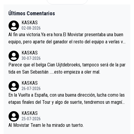
Últimos Comentarios
KASKAS
02-08-2026
Al fin una victoria.Ya era hora.El Movistar presentaba una buen
equipo, pero aparte del ganador el resto del equipo a verlas ve
nir.Repito aqui falta algo , y no es precisamente los corredore
KASKAS
s.La única buena noticia es la mejoría de Enric Más en San Seb
30-07-2026
astian.Si en la Vuelta a Burgos sigue la mejoría, podríamos ten
Parece que el belga Cian Uijtdebroeks, tampoco será de la par
er alguna sorpresa en la Vuelta.Ojalá.
tida en San Sebastián …..esto empieza a oler mal.
KASKAS
26-07-2026
En la Vuelta a España, con una buena dirección, lucha como las
etapas finales del Tour y algo de suerte, tendremos un magnífi
co resultado.Acepto apuestas………Suerte
KASKAS
25-07-2026
Al Movistar Team le ha mirado un tuerto.