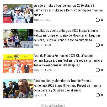
Jurado y multas Tour de Francia 2026 Etapa 8:
Calma tras el multazo a Demi Vollering por mear en
público
0
ago 09, 9:52
Resultados Vuelta a Burgos 2026 Etapa 5: Giulio
Pellizzari rompe el sueño de Movistar en Lagunas
de Neila, Felix Gall vence la ronda burgalesa
0
ago 08, 17:21
Tour de Francia Femenino 2026 Clasificación
general Etapa 8: Demi Vollering le roba el amarillo a
Kasia Niewiadoma un día después
0
ago 08, 18:36
Parte médico y abandonos Tour de Francia
Femenino 2026 Etapa 8: Ferrand Prevot se marcha
de la carrera y Squiban cae al suelo
0
ago 08, 19:11
Más articulos