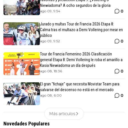
Niewiadoma? A ocho segundos de la gloria
0
ago 09, 9:54
Jurado y multas Tour de Francia 2026 Etapa 8:
Calma tras el multazo a Demi Vollering por mear en
público
0
ago 09, 9:52
Tour de Francia Femenino 2026 Clasificación
general Etapa 8: Demi Vollering le roba el amarillo a
Kasia Niewiadoma un día después
0
ago 08, 18:36
El gran "fichaje" que necesita Movistar Team para
salvarse del descenso no está en el mercado
0
ago 08, 6:00
Más articulos
Novedades Populares