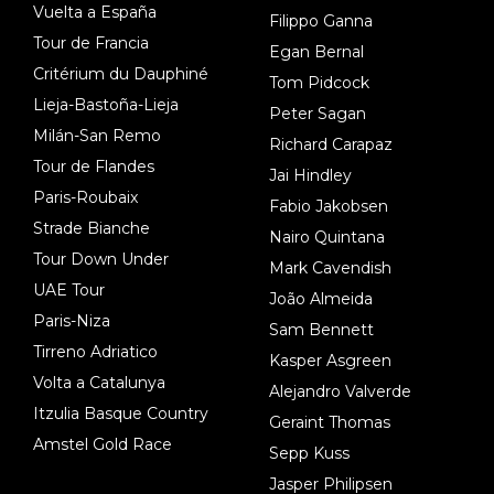
Vuelta a España
Filippo Ganna
Tour de Francia
Egan Bernal
Critérium du Dauphiné
Tom Pidcock
Lieja-Bastoña-Lieja
Peter Sagan
Milán-San Remo
Richard Carapaz
Tour de Flandes
Jai Hindley
Paris-Roubaix
Fabio Jakobsen
Strade Bianche
Nairo Quintana
Tour Down Under
Mark Cavendish
UAE Tour
João Almeida
Paris-Niza
Sam Bennett
Tirreno Adriatico
Kasper Asgreen
Volta a Catalunya
Alejandro Valverde
Itzulia Basque Country
Geraint Thomas
Amstel Gold Race
Sepp Kuss
Jasper Philipsen