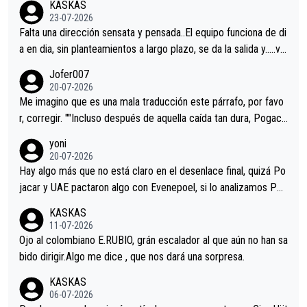
KASKAS
23-07-2026
Falta una dirección sensata y pensada..El equipo funciona de di
a en dia, sin planteamientos a largo plazo, se da la salida y…..ve
remos qué pasa.Hecho de menos esos directores , Langarica,
Jofer007
Minguez, Velez etc etc.Me da pena vivir estos momentos tan
20-07-2026
tristes sin victorias.
Me imagino que es una mala traducción este párrafo, por favo
r, corregir. ""Incluso después de aquella caída tan dura, Pogaca
r volvió a atacarle en un descenso durante el Giro y Vingegaard
yoni
permaneció pegado a su rueda. Parecía increíble la forma en l
20-07-2026
a que era capaz de controlar el miedo", recordó."
Hay algo más que no está claro en el desenlace final, quizá Po
jacar y UAE pactaron algo con Evenepoel, si lo analizamos Poj
acar no sprintó a tope y de hecho los últimos metros entra cas
KASKAS
i sin pedalear, luego está el saludo con Evenepoel dándose la
11-07-2026
mano de una manera muy fraternal, más allá de los típicos toqu
Ojo al colombiano E.RUBIO, grán escalador al que aún no han sa
es en el hombro con que saludaba a Vingegard. Ahí hubo una in
bido dirigir.Algo me dice , que nos dará una sorpresa.
trahistoria que nunca sabremos. Quién mucho abarca poco apri
KASKAS
eta, a ver si por querer poner a Del Toro con calzador en posi
06-07-2026
ción de podio UAE y Pojacar se van complicar el tour.