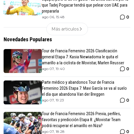
que Tadej Pogacar tendrá que pelear con UAE para
prepararla
0
ago 06, 15:48
Más articulos
Novedades Populares
Tour de Francia Femenino 2026 Clasificación
general Etapa 7: Kasia Niewiadoma le quita el
amarillo a la ciclista de Movistar, Marlen Reusser
0
ago 07, 19:40
Parte médico y abandonos Tour de Francia
Femenino 2026 Etapa 7: Mavi García se va al suelo
el día que abandona Van der Breggen
0
ago 07, 19:23
Tour de Francia Femenino 2026 Previa, perfiles,
favoritas y predicción Etapa 8: ¿Movistar Team
podrá recuperar el amarillo en Niza?
0
ago 07, 18:28