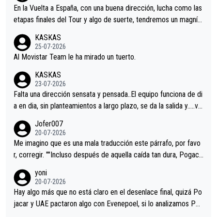
En la Vuelta a España, con una buena dirección, lucha como las
etapas finales del Tour y algo de suerte, tendremos un magnífi
co resultado.Acepto apuestas………Suerte
KASKAS
25-07-2026
Al Movistar Team le ha mirado un tuerto.
KASKAS
23-07-2026
Falta una dirección sensata y pensada..El equipo funciona de di
a en dia, sin planteamientos a largo plazo, se da la salida y…..ve
remos qué pasa.Hecho de menos esos directores , Langarica,
Jofer007
Minguez, Velez etc etc.Me da pena vivir estos momentos tan
20-07-2026
tristes sin victorias.
Me imagino que es una mala traducción este párrafo, por favo
r, corregir. ""Incluso después de aquella caída tan dura, Pogaca
r volvió a atacarle en un descenso durante el Giro y Vingegaard
yoni
permaneció pegado a su rueda. Parecía increíble la forma en l
20-07-2026
a que era capaz de controlar el miedo", recordó."
Hay algo más que no está claro en el desenlace final, quizá Po
jacar y UAE pactaron algo con Evenepoel, si lo analizamos Poj
acar no sprintó a tope y de hecho los últimos metros entra cas