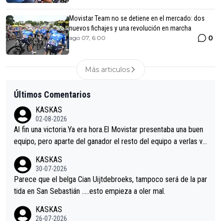
Movistar Team no se detiene en el mercado: dos
nuevos fichajes y una revolución en marcha
0
ago 07, 6:00
Más articulos
Últimos Comentarios
KASKAS
02-08-2026
Al fin una victoria.Ya era hora.El Movistar presentaba una buen
equipo, pero aparte del ganador el resto del equipo a verlas ve
nir.Repito aqui falta algo , y no es precisamente los corredore
KASKAS
s.La única buena noticia es la mejoría de Enric Más en San Seb
30-07-2026
astian.Si en la Vuelta a Burgos sigue la mejoría, podríamos ten
Parece que el belga Cian Uijtdebroeks, tampoco será de la par
er alguna sorpresa en la Vuelta.Ojalá.
tida en San Sebastián …..esto empieza a oler mal.
KASKAS
26-07-2026