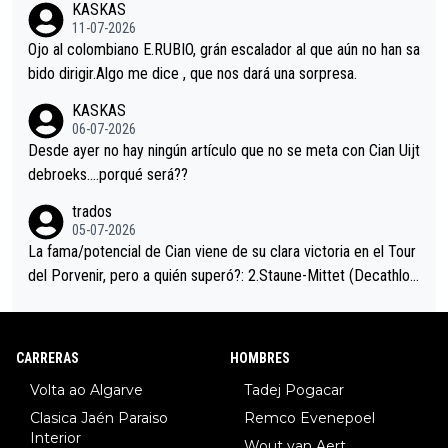
KASKAS
i sin pedalear, luego está el saludo con Evenepoel dándose la
11-07-2026
mano de una manera muy fraternal, más allá de los típicos toqu
Ojo al colombiano E.RUBIO, grán escalador al que aún no han sa
es en el hombro con que saludaba a Vingegard. Ahí hubo una in
bido dirigir.Algo me dice , que nos dará una sorpresa.
trahistoria que nunca sabremos. Quién mucho abarca poco apri
KASKAS
eta, a ver si por querer poner a Del Toro con calzador en posi
06-07-2026
ción de podio UAE y Pojacar se van complicar el tour.
Desde ayer no hay ningún artículo que no se meta con Cian Uijt
debroeks….porqué será??
trados
05-07-2026
La fama/potencial de Cian viene de su clara victoria en el Tour
del Porvenir, pero a quién superó?: 2.Staune-Mittet (Decathlon,
34º en el pasado Giro), 3.Hessmann (sí, Hessmann...), 4.Ryan (E
DF), 5.Piganzoli (Visma), 6.Fancellu (Ukyo), 7.Wilksch (Tudor),
8.Lenny Martinez (Bahrein), 9. Van Belle (Visma), 10. Vacek (Li
CARRERAS
HOMBRES
dl). A tiempo vista se obtiene mucha información...
Volta ao Algarve
Tadej Pogacar
Clasica Jaén Paraiso
Remco Evenepoel
Interior
Wout van Aert