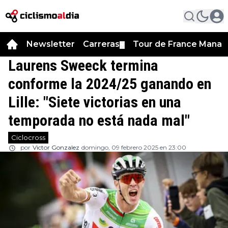
Newsletter
Carreras
Tour de France Manag
▼
Laurens Sweeck termina
conforme la 2024/25 ganando en
Lille: "Siete victorias en una
temporada no está nada mal"
Ciclocross
por
Victor Gonzalez
domingo, 09 febrero 2025 en 23:00