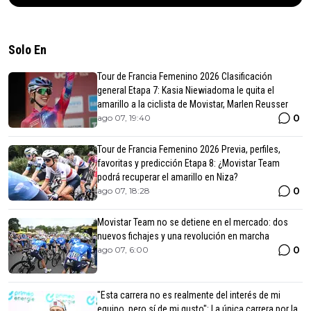
Solo En
Tour de Francia Femenino 2026 Clasificación
general Etapa 7: Kasia Niewiadoma le quita el
amarillo a la ciclista de Movistar, Marlen Reusser
0
ago 07, 19:40
Tour de Francia Femenino 2026 Previa, perfiles,
favoritas y predicción Etapa 8: ¿Movistar Team
podrá recuperar el amarillo en Niza?
0
ago 07, 18:28
Movistar Team no se detiene en el mercado: dos
nuevos fichajes y una revolución en marcha
0
ago 07, 6:00
"Esta carrera no es realmente del interés de mi
equipo, pero sí de mi gusto": La única carrera por la