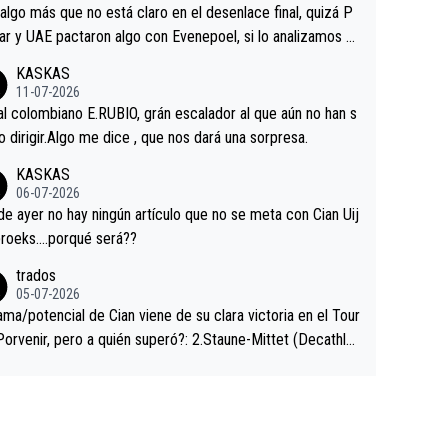
a que era capaz de controlar el miedo", recordó."
algo más que no está claro en el desenlace final, quizá P
ar y UAE pactaron algo con Evenepoel, si lo analizamos P
ar no sprintó a tope y de hecho los últimos metros entra
KASKAS
 sin pedalear, luego está el saludo con Evenepoel dándose
11-07-2026
ano de una manera muy fraternal, más allá de los típicos t
al colombiano E.RUBIO, grán escalador al que aún no han s
s en el hombro con que saludaba a Vingegard. Ahí hubo u
abido dirigir.Algo me dice , que nos dará una sorpresa.
ntrahistoria que nunca sabremos. Quién mucho abarca poc
KASKAS
rieta, a ver si por querer poner a Del Toro con calzador e
06-07-2026
sición de podio UAE y Pojacar se van complicar el tour.
 ayer no hay ningún artículo que no se meta con Cian Uij
roeks….porqué será??
trados
05-07-2026
ama/potencial de Cian viene de su clara victoria en el Tour
Porvenir, pero a quién superó?: 2.Staune-Mittet (Decathlo
4º en el pasado Giro), 3.Hessmann (sí, Hessmann...), 4.Rya
DF), 5.Piganzoli (Visma), 6.Fancellu (Ukyo), 7.Wilksch (Tud
 8.Lenny Martinez (Bahrein), 9. Van Belle (Visma), 10. Vace
idl). A tiempo vista se obtiene mucha información...