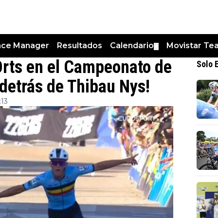
nce Manager
Resultados
Calendario
Movistar Te
▼
 Orts en el Campeonato de
Solo 
detrás de Thibau Nys!
:13