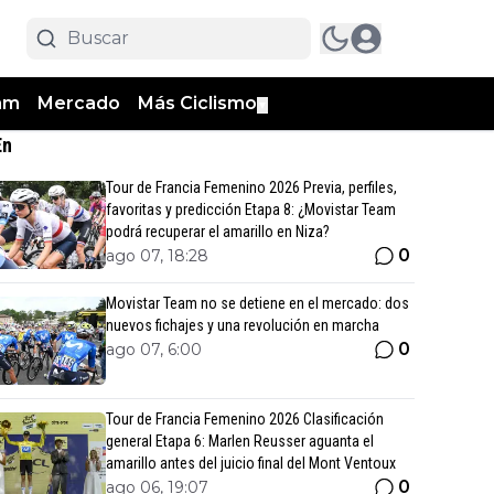
am
Mercado
Más Ciclismo
▼
En
Tour de Francia Femenino 2026 Previa, perfiles,
favoritas y predicción Etapa 8: ¿Movistar Team
podrá recuperar el amarillo en Niza?
0
ago 07, 18:28
Movistar Team no se detiene en el mercado: dos
nuevos fichajes y una revolución en marcha
0
ago 07, 6:00
Tour de Francia Femenino 2026 Clasificación
general Etapa 6: Marlen Reusser aguanta el
amarillo antes del juicio final del Mont Ventoux
0
ago 06, 19:07