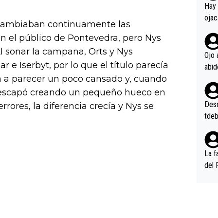
en l
Hay 
ojac
ercambiaban continuamente las
ojac
en el público de Pontevedra, pero Nys
casi
l sonar la campana, Orts y Nys
la m
Ojo 
e Iserbyt, por lo que el título parecía
oque
na i
 a parecer un poco cansado y, cuando
o ap
e escapó creando un pequeño hueco en
n po
Desde
ores, la diferencia crecía y Nys se
tdeb
La f
del 
n, 3
n (E
or),
k (L