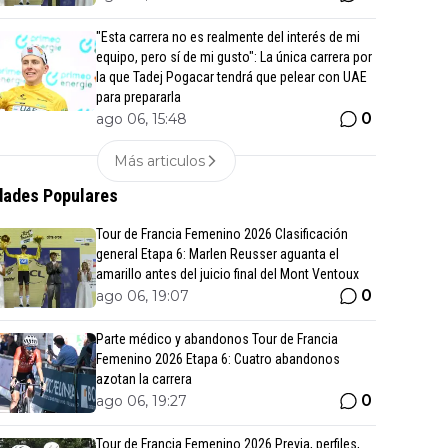
"Esta carrera no es realmente del interés de mi
equipo, pero sí de mi gusto": La única carrera por
la que Tadej Pogacar tendrá que pelear con UAE
para prepararla
0
ago 06, 15:48
Más articulos
ades Populares
Tour de Francia Femenino 2026 Clasificación
general Etapa 6: Marlen Reusser aguanta el
amarillo antes del juicio final del Mont Ventoux
0
ago 06, 19:07
Parte médico y abandonos Tour de Francia
Femenino 2026 Etapa 6: Cuatro abandonos
azotan la carrera
0
ago 06, 19:27
Tour de Francia Femenino 2026 Previa, perfiles,