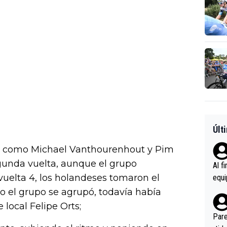
Últ
tos como Michael Vanthourenhout y Pim
gunda vuelta, aunque el grupo
Al f
vuelta 4, los holandeses tomaron el
equi
enir
o el grupo se agrupó, todavía había
es.L
 local Felipe Orts;
ebas
Pare
ener