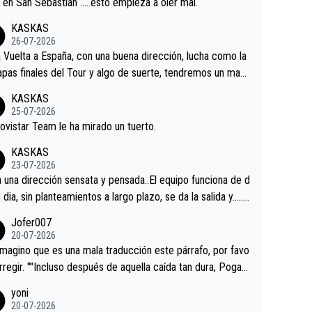
a en San Sebastián …..esto empieza a oler mal.
KASKAS
26-07-2026
a Vuelta a España, con una buena dirección, lucha como la
apas finales del Tour y algo de suerte, tendremos un magn
o resultado.Acepto apuestas………Suerte
KASKAS
25-07-2026
ovistar Team le ha mirado un tuerto.
KASKAS
23-07-2026
a una dirección sensata y pensada..El equipo funciona de d
n dia, sin planteamientos a largo plazo, se da la salida y…..v
os qué pasa.Hecho de menos esos directores , Langaric
Jofer007
inguez, Velez etc etc.Me da pena vivir estos momentos t
20-07-2026
istes sin victorias.
magino que es una mala traducción este párrafo, por favo
orregir. ""Incluso después de aquella caída tan dura, Pogac
olvió a atacarle en un descenso durante el Giro y Vingegaa
yoni
ermaneció pegado a su rueda. Parecía increíble la forma
20-07-2026