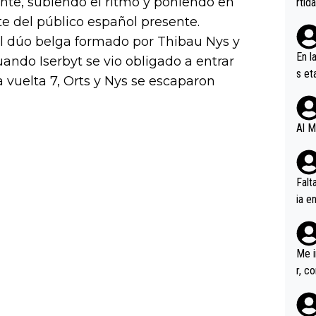
rente, subiendo el ritmo y poniendo en
rtid
ite del público español presente.
el dúo belga formado por Thibau Nys y
En l
uando Iserbyt se vio obligado a entrar
s et
vuelta 7, Orts y Nys se escaparon
ífic
Al M
Falt
ia e
erem
a, M
an tr
Me i
r, c
ar v
rd p