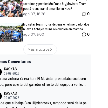
favoritas y predicción Etapa 8: ¿Movistar Team
podrá recuperar el amarillo en Niza?
0
ago 07, 18:28
Movistar Team no se detiene en el mercado: dos
nuevos fichajes y una revolución en marcha
0
ago 07, 6:00
Más articulos
imos Comentarios
KASKAS
02-08-2026
in una victoria.Ya era hora.El Movistar presentaba una buen
po, pero aparte del ganador el resto del equipo a verlas v
.Repito aqui falta algo , y no es precisamente los corredor
KASKAS
a única buena noticia es la mejoría de Enric Más en San S
30-07-2026
tian.Si en la Vuelta a Burgos sigue la mejoría, podríamos t
ce que el belga Cian Uijtdebroeks, tampoco será de la pa
 alguna sorpresa en la Vuelta.Ojalá.